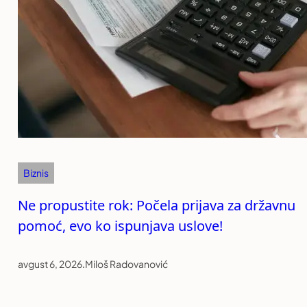
Biznis
Ne propustite rok: Počela prijava za državnu
pomoć, evo ko ispunjava uslove!
avgust 6, 2026
.
Miloš Radovanović