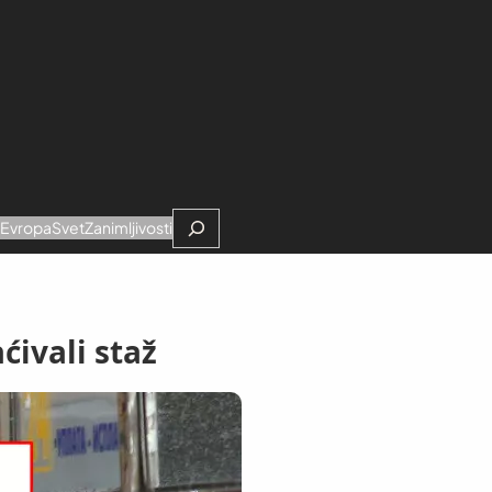
Search
e
Evropa
Svet
Zanimljivosti
ćivali staž