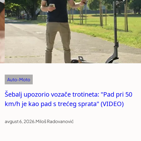
Auto-Moto
Šebalj upozorio vozače trotineta: "Pad pri 50
km/h je kao pad s trećeg sprata" (VIDEO)
avgust 6, 2026
.
Miloš Radovanović