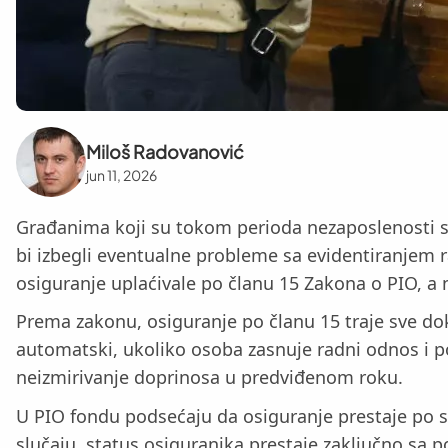
Miloš Radovanović
jun 11, 2026
Građanima koji su tokom perioda nezaposlenosti sam
bi izbegli eventualne probleme sa evidentiranjem 
osiguranje uplaćivale po članu 15 Zakona o PIO, a ni
Prema zakonu, osiguranje po članu 15 traje sve dok
automatski, ukoliko osoba zasnuje radni odnos i p
neizmirivanje doprinosa u predviđenom roku.
U PIO fondu podsećaju da osiguranje prestaje po s
slučaju, status osiguranika prestaje zaključno sa 