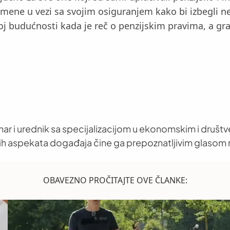
mene u vezi sa svojim osiguranjem kako bi izbegli nep
joj budućnosti kada je reč o penzijskim pravima, a gr
nar i urednik sa specijalizacijom u ekonomskim i društ
h aspekata događaja čine ga prepoznatljivim glasom 
OBAVEZNO PROČITAJTE OVE ČLANKE: