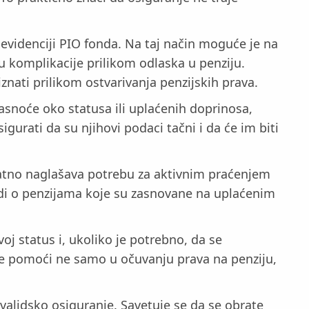
evidenciji PIO fonda. Na taj način moguće je na
u komplikacije prilikom odlaska u penziju.
nati prilikom ostvarivanja penzijskih prava.
asnoće oko statusa ili uplaćenih doprinosa,
urati da su njihovi podaci tačni i da će im biti
datno naglašava potrebu za aktivnim praćenjem
adi o penzijama koje su zasnovane na uplaćenim
oj status i, ukoliko je potrebno, da se
ože pomoći ne samo u očuvanju prava na penziju,
nvalidsko osiguranje. Savetuje se da se obrate