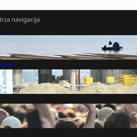
Brza navigacija
O nama
redloži Vest
retplatite se na vesti
arijera
Marketing
Kontakt