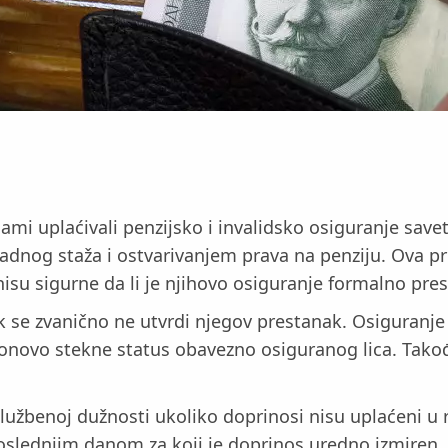
i uplaćivali penzijsko i invalidsko osiguranje save
radnog staža i ostvarivanjem prava na penziju. Ova 
su sigurne da li je njihovo osiguranje formalno prestal
 se zvanično ne utvrdi njegov prestanak. Osiguranje 
onovo stekne status obavezno osiguranog lica. Takođe
lužbenoj dužnosti ukoliko doprinosi nisu uplaćeni 
poslednjim danom za koji je doprinos uredno izmiren. 