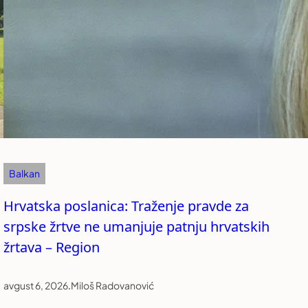
Balkan
Hrvatska poslanica: Traženje pravde za
srpske žrtve ne umanjuje patnju hrvatskih
žrtava – Region
avgust 6, 2026
.
Miloš Radovanović