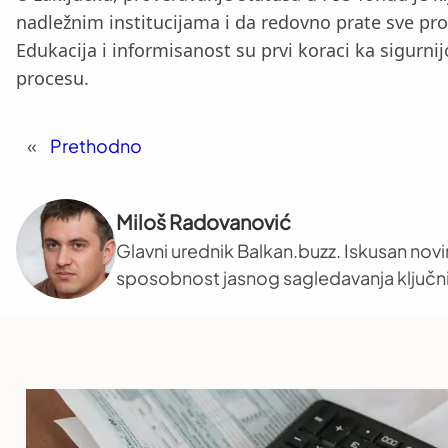
nadležnim institucijama i da redovno prate sve pro
Edukacija i informisanost su prvi koraci ka sigurni
procesu.
«
Prethodno
Miloš Radovanović
Glavni urednik Balkan.buzz. Iskusan novi
sposobnost jasnog sagledavanja ključni