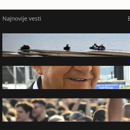
Najnovije vesti
raste vodostaj Dunava, Pakš čeka
P
nastavak rada
avgust 6, 2026
P
K
Mišković osnovao firmu pre tri meseca,
pa dobio posao na Ekspu
avgust 6, 2026
Milivojević: Većina građana Srbije uz
studente
avgust 6, 2026