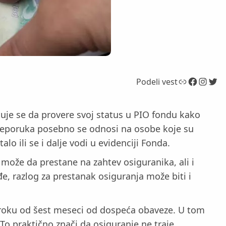
Link
Facebook
Instagram
Twitter
Podeli vest
tuje se da provere svoj status u PIO fondu kako
preporuka posebno se odnosi na osobe koje su
o ili se i dalje vodi u evidenciji Fonda.
može da prestane na zahtev osiguranika, ali i
, razlog za prestanak osiguranja može biti i
u roku od šest meseci od dospeća obaveze. U tom
To praktično znači da osiguranje ne traje