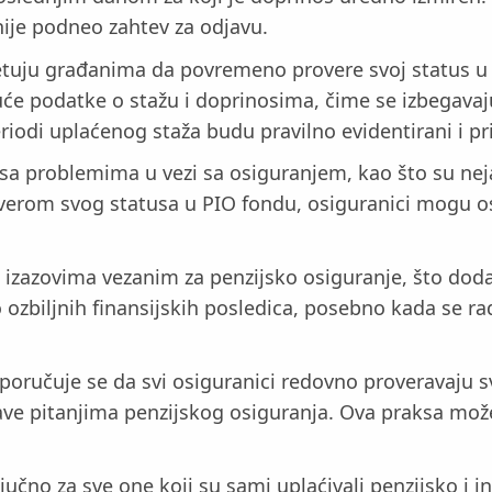
nije podneo zahtev za odjavu.
vetuju građanima da povremeno provere svoj status u 
juće podatke o stažu i doprinosima, čime se izbegavaj
odi uplaćenog staža budu pravilno evidentirani i priz
sa problemima u vezi sa osiguranjem, kao što su nej
verom svog statusa u PIO fondu, osiguranici mogu osig
a izazovima vezanim za penzijsko osiguranje, što do
ozbiljnih finansijskih posledica, posebno kada se r
poručuje se da svi osiguranici redovno proveravaju sv
 bave pitanjima penzijskog osiguranja. Ova praksa m
jučno za sve one koji su sami uplaćivali penzijsko i i