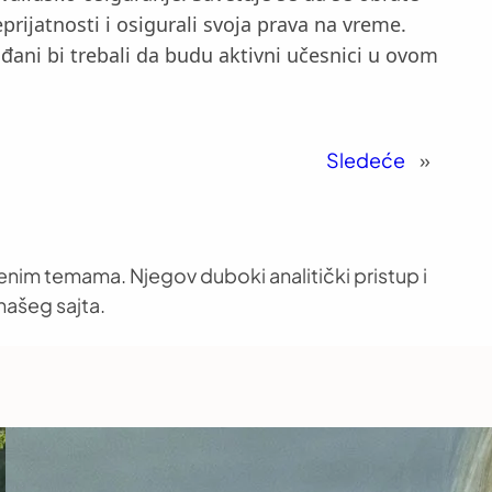
rijatnosti i osigurali svoja prava na vreme.
ađani bi trebali da budu aktivni učesnici u ovom
Sledeće
»
venim temama. Njegov duboki analitički pristup i
našeg sajta.