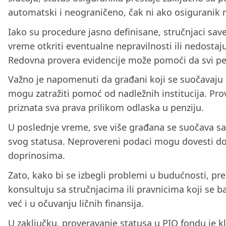
automatski i neograničeno, čak ni ako osiguranik 
Iako su procedure jasno definisane, stručnjaci sa
vreme otkriti eventualne nepravilnosti ili nedosta
Redovna provera evidencije može pomoći da svi peri
Važno je napomenuti da građani koji se suočavaju 
mogu zatražiti pomoć od nadležnih institucija. Pro
priznata sva prava prilikom odlaska u penziju.
U poslednje vreme, sve više građana se suočava s
svog statusa. Neprovereni podaci mogu dovesti do 
doprinosima.
Zato, kako bi se izbegli problemi u budućnosti, pre
konsultuju sa stručnjacima ili pravnicima koji se
već i u očuvanju ličnih finansija.
U zaključku, proveravanje statusa u PIO fondu je kl