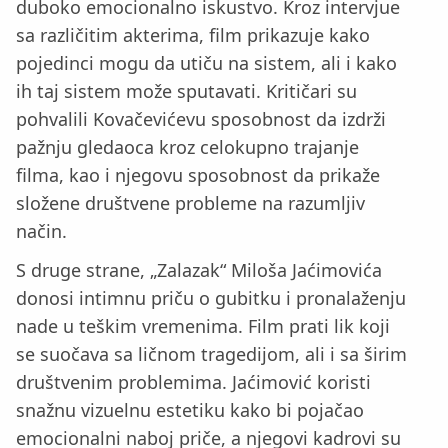
duboko emocionalno iskustvo. Kroz intervjue
sa različitim akterima, film prikazuje kako
pojedinci mogu da utiču na sistem, ali i kako
ih taj sistem može sputavati. Kritičari su
pohvalili Kovačevićevu sposobnost da izdrži
pažnju gledaoca kroz celokupno trajanje
filma, kao i njegovu sposobnost da prikaže
složene društvene probleme na razumljiv
način.
S druge strane, „Zalazak“ Miloša Jaćimovića
donosi intimnu priču o gubitku i pronalaženju
nade u teškim vremenima. Film prati lik koji
se suočava sa ličnom tragedijom, ali i sa širim
društvenim problemima. Jaćimović koristi
snažnu vizuelnu estetiku kako bi pojačao
emocionalni naboj priče, a njegovi kadrovi su