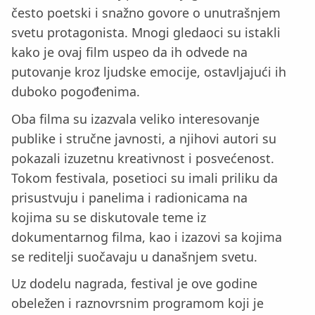
često poetski i snažno govore o unutrašnjem
svetu protagonista. Mnogi gledaoci su istakli
kako je ovaj film uspeo da ih odvede na
putovanje kroz ljudske emocije, ostavljajući ih
duboko pogođenima.
Oba filma su izazvala veliko interesovanje
publike i stručne javnosti, a njihovi autori su
pokazali izuzetnu kreativnost i posvećenost.
Tokom festivala, posetioci su imali priliku da
prisustvuju i panelima i radionicama na
kojima su se diskutovale teme iz
dokumentarnog filma, kao i izazovi sa kojima
se reditelji suočavaju u današnjem svetu.
Uz dodelu nagrada, festival je ove godine
obeležen i raznovrsnim programom koji je