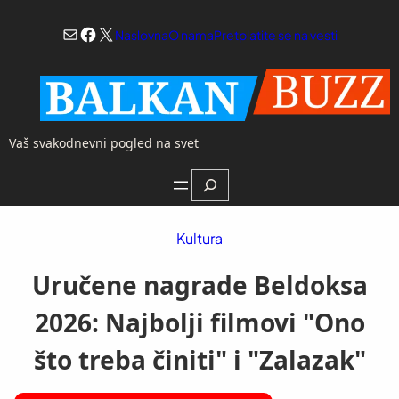
Skoči
Mail
Facebook
X
na
Naslovna
O nama
Pretplatite se na vesti
sadržaj
Vaš svakodnevni pogled na svet
Search
Kultura
Uručene nagrade Beldoksa
2026: Najbolji filmovi "Ono
što treba činiti" i "Zalazak"