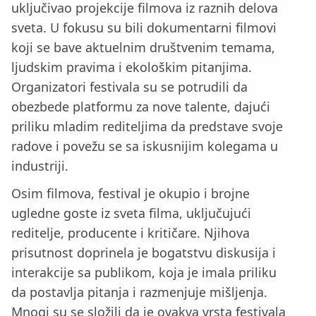
uključivao projekcije filmova iz raznih delova
sveta. U fokusu su bili dokumentarni filmovi
koji se bave aktuelnim društvenim temama,
ljudskim pravima i ekološkim pitanjima.
Organizatori festivala su se potrudili da
obezbede platformu za nove talente, dajući
priliku mladim rediteljima da predstave svoje
radove i povežu se sa iskusnijim kolegama u
industriji.
Osim filmova, festival je okupio i brojne
ugledne goste iz sveta filma, uključujući
reditelje, producente i kritičare. Njihova
prisutnost doprinela je bogatstvu diskusija i
interakcije sa publikom, koja je imala priliku
da postavlja pitanja i razmenjuje mišljenja.
Mnogi su se složili da je ovakva vrsta festivala