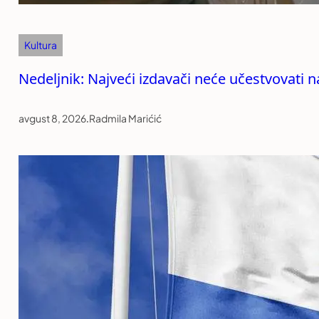
Kultura
Nedeljnik: Najveći izdavači neće učestvovati n
avgust 8, 2026
.
Radmila Marićić