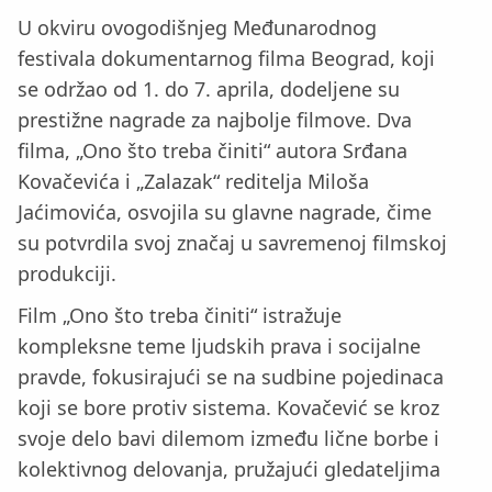
U okviru ovogodišnjeg Međunarodnog
festivala dokumentarnog filma Beograd, koji
se održao od 1. do 7. aprila, dodeljene su
prestižne nagrade za najbolje filmove. Dva
filma, „Ono što treba činiti“ autora Srđana
Kovačevića i „Zalazak“ reditelja Miloša
Jaćimovića, osvojila su glavne nagrade, čime
su potvrdila svoj značaj u savremenoj filmskoj
produkciji.
Film „Ono što treba činiti“ istražuje
kompleksne teme ljudskih prava i socijalne
pravde, fokusirajući se na sudbine pojedinaca
koji se bore protiv sistema. Kovačević se kroz
svoje delo bavi dilemom između lične borbe i
kolektivnog delovanja, pružajući gledateljima