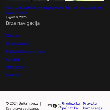
Vučić preko Zelenskog šalje poruku Berlinu, ali rizikuje bes
svojih birača
avgust 8, 2026
Brza navigacija
O nama
Predloži Vest
Pretplatite se na vesti
Karijera
Marketing
Kontakt
©
2024 Balkan.buzz |
Urednička 
Pravila 
Mail
Facebook
X
Sva prava zadržana.
politika
korišćenja