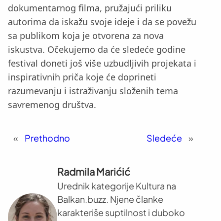
dokumentarnog filma, pružajući priliku
autorima da iskažu svoje ideje i da se povežu
sa publikom koja je otvorena za nova
iskustva. Očekujemo da će sledeće godine
festival doneti još više uzbudljivih projekata i
inspirativnih priča koje će doprineti
razumevanju i istraživanju složenih tema
savremenog društva.
«
Prethodno
Sledeće
»
Radmila Marićić
Urednik kategorije Kultura na
Balkan.buzz. Njene članke
karakteriše suptilnost i duboko