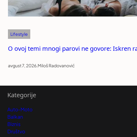
Lifestyle
O ovoj temi mnogi parovi ne govore: Iskren ra
avgust 7, 2026
.
Miloš Radovanović
Kategorije
Auto-Moto
Balkan
Biznis
Društvo