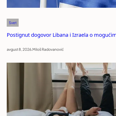
Svet
Postignut dogovor Libana i Izraela o mogući
avgust 8, 2026
.
Miloš Radovanović