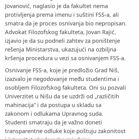
Jovanović, naglasio je da fakultet nema
protivljenja prema imenu i suštini FSS-a, ali
smatra da je proces osnivanja bio nepropisan.
Advokat Filozofskog fakulteta, Jovan Rajić,
izjavio je da su podneli zahtev za poništenje
rešenja Ministarstva, ukazujući na ozbiljna
kršenja procedura u vezi sa osnivanjem FSS-a.
Osnivanje FSS-a, koje je predložio Grad Niš,
izazvalo je negodovanje među studentima i
osobljem Filozofskog fakulteta. Oni su pozvali
Univerzitet u Nišu da se uzdrži od „različitih
mahinacija“ i da postupa u skladu sa
zakonom i odlukama Upravnog suda.
Studenti smatraju da je važno doneti
transparentne odluke koje poštuju zakonitost