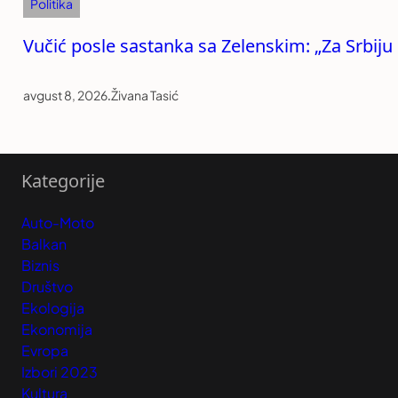
Politika
Vučić posle sastanka sa Zelenskim: „Za Srbiju
avgust 8, 2026
.
Živana Tasić
Kategorije
Auto-Moto
Balkan
Biznis
Društvo
Ekologija
Ekonomija
Evropa
Izbori 2023
Kultura