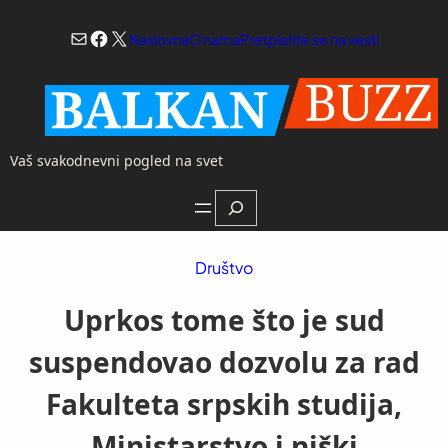
Skoči
Mail
Facebook
X
na
Naslovna
O nama
Pretplatite se na vesti
sadržaj
Vaš svakodnevni pogled na svet
Search
Društvo
Uprkos tome što je sud
suspendovao dozvolu za rad
Fakulteta srpskih studija,
Ministarstvo i niški