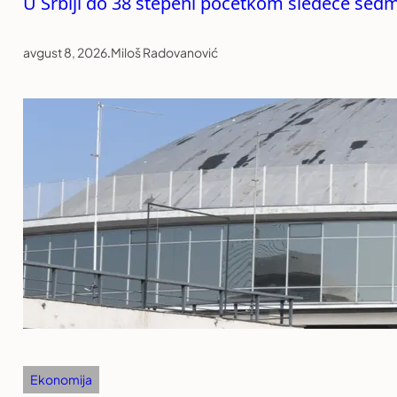
U Srbiji do 38 stepeni početkom sledeće sed
avgust 8, 2026
.
Miloš Radovanović
Ekonomija