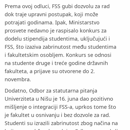
Prema ovoj odluci, FSS gubi dozvolu za rad
dok traje upravni postupak, koji može
potrajati godinama. Ipak, Ministarstvo
prosvete nedavno je raspisalo konkurs za
dodelu stipendija studentima, uključujući i
FSS, što izaziva zabrinutost među studentima
i fakultetskim osobljem. Konkurs se odnosi
na studente druge i treće godine državnih
fakulteta, a prijave su otvorene do 2.
novembra.
Dodatno, Odbor za statutarna pitanja
Univerziteta u Nišu je 16. juna dao pozitivno
mišljenje o integraciji FSS-a, uprkos tome što
je fakultet u osnivanju i bez dozvole za rad.
Studenti su izrazili zabrinutost zbog načina na