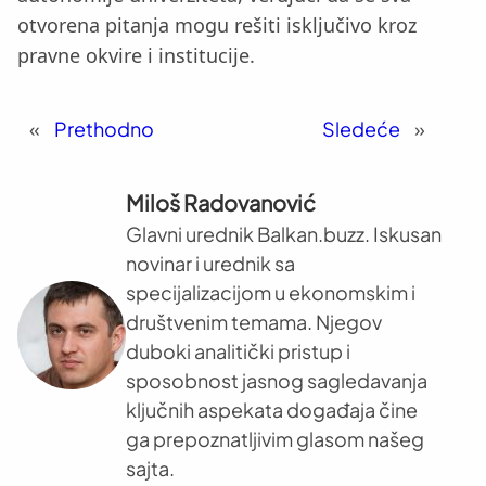
otvorena pitanja mogu rešiti isključivo kroz
pravne okvire i institucije.
«
Prethodno
Sledeće
»
Miloš Radovanović
Glavni urednik Balkan.buzz. Iskusan
novinar i urednik sa
specijalizacijom u ekonomskim i
društvenim temama. Njegov
duboki analitički pristup i
sposobnost jasnog sagledavanja
ključnih aspekata događaja čine
ga prepoznatljivim glasom našeg
sajta.