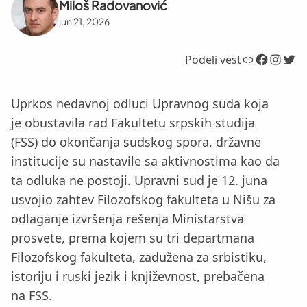
Miloš Radovanović
jun 21, 2026
Link
Facebook
Instagram
Twitter
Podeli vest
Uprkos nedavnoj odluci Upravnog suda koja
je obustavila rad Fakultetu srpskih studija
(FSS) do okončanja sudskog spora, državne
institucije su nastavile sa aktivnostima kao da
ta odluka ne postoji. Upravni sud je 12. juna
usvojio zahtev Filozofskog fakulteta u Nišu za
odlaganje izvršenja rešenja Ministarstva
prosvete, prema kojem su tri departmana
Filozofskog fakulteta, zadužena za srbistiku,
istoriju i ruski jezik i književnost, prebačena
na FSS.