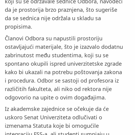
koji su se održavale sednice Odbora, navodeći
da je prostorija brzo praznjena, što sugeriše
da se sednica nije održala u skladu sa
propisima.
Članovi Odbora su napustili prostoriju
ostavljajući materijale, što je izazvalo dodatnu
zabrinutost među studentima, koji su se
spontano okupili ispred univerzitetske zgrade
kako bi ukazali na potrebu poštovanja zakona
i procedura. Odbor se sastoji od profesora iz
različitih fakulteta, ali niko od rektora nije
odgovorio na upite o ovim događajima.
Iz akademske zajednice se očekuje da će
uskoro Senat Univerziteta odlučivati o
izmenama Statuta koje bi omogućile
integraciju FSS-a, ali studenti sumnjaju u