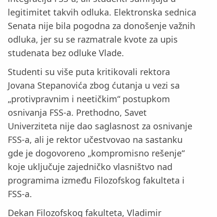
legitimitet takvih odluka. Elektronska sednica
Senata nije bila pogodna za donošenje važnih
odluka, jer su se razmatrale kvote za upis
studenata bez odluke Vlade.
Studenti su više puta kritikovali rektora
Jovana Stepanovića zbog ćutanja u vezi sa
„protivpravnim i neetičkim“ postupkom
osnivanja FSS-a. Prethodno, Savet
Univerziteta nije dao saglasnost za osnivanje
FSS-a, ali je rektor učestvovao na sastanku
gde je dogovoreno „kompromisno rešenje“
koje uključuje zajedničko vlasništvo nad
programima između Filozofskog fakulteta i
FSS-a.
Dekan Filozofskog fakulteta, Vladimir