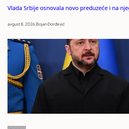
Vlada Srbije osnovala novo preduzeće i na n
avgust 8, 2026
.
Bojan Đorđević