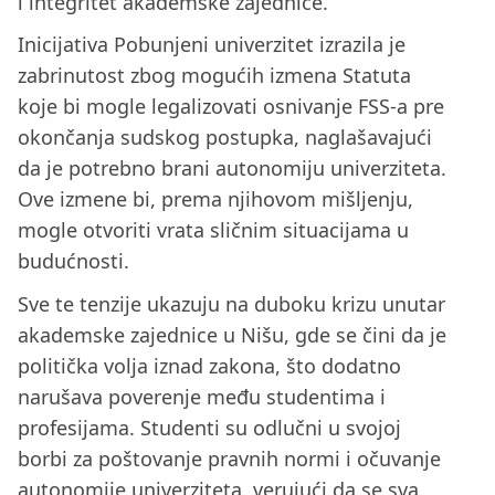
i integritet akademske zajednice.
Inicijativa Pobunjeni univerzitet izrazila je
zabrinutost zbog mogućih izmena Statuta
koje bi mogle legalizovati osnivanje FSS-a pre
okončanja sudskog postupka, naglašavajući
da je potrebno brani autonomiju univerziteta.
Ove izmene bi, prema njihovom mišljenju,
mogle otvoriti vrata sličnim situacijama u
budućnosti.
Sve te tenzije ukazuju na duboku krizu unutar
akademske zajednice u Nišu, gde se čini da je
politička volja iznad zakona, što dodatno
narušava poverenje među studentima i
profesijama. Studenti su odlučni u svojoj
borbi za poštovanje pravnih normi i očuvanje
autonomije univerziteta, verujući da se sva