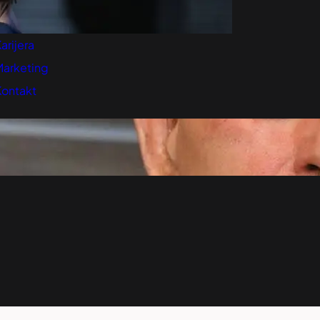
retplatite se na vesti
arijera
Marketing
Kontakt