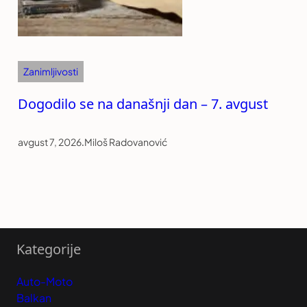
Zanimljivosti
Dogodilo se na današnji dan – 7. avgust
avgust 7, 2026
.
Miloš Radovanović
Kategorije
Auto-Moto
Balkan