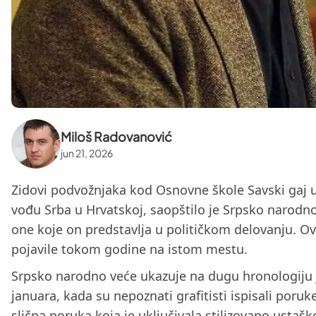
Miloš Radovanović
jun 21, 2026
Zidovi podvožnjaka kod Osnovne škole Savski gaj 
vođu Srba u Hrvatskoj, saopštilo je Srpsko narodn
one koje on predstavlja u političkom delovanju. Ova
pojavile tokom godine na istom mestu.
Srpsko narodno veće ukazuje na dugu hronologiju j
januara, kada su nepoznati grafitisti ispisali por
slična poruka koja je uključivala stilizovano usta