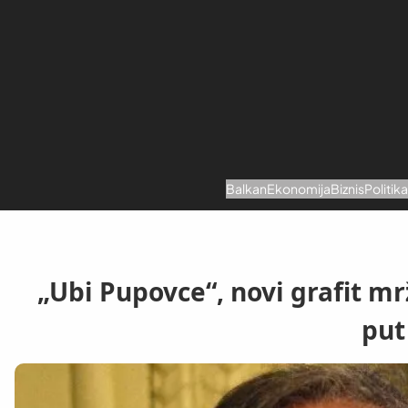
Skoči
na
sadržaj
Balkan
Ekonomija
Biznis
Politik
„Ubi Pupovce“, novi grafit m
put