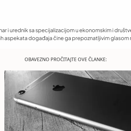
nar i urednik sa specijalizacijom u ekonomskim i društ
h aspekata događaja čine ga prepoznatljivim glasom 
OBAVEZNO PROČITAJTE OVE ČLANKE: