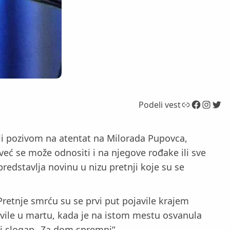
Link
Facebook
Instagram
Twitter
Podeli vest
li pozivom na atentat na Milorada Pupovca,
eć se može odnositi i na njegove rođake ili sve
redstavlja novinu u nizu pretnji koje su se
retnje smrću su se prvi put pojavile krajem
ovile u martu, kada je na istom mestu osvanula
ti slogan „Za dom spremni“.