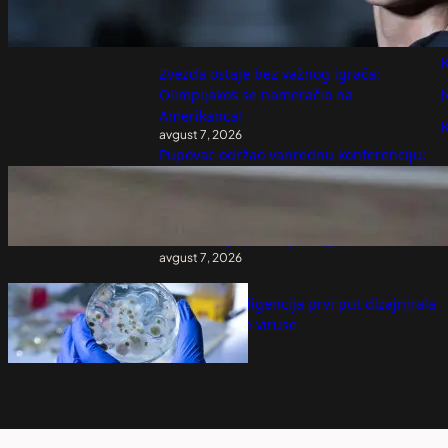
premijeri "Odiseje" u Seulu (FOTO)
P
avgust 7, 2026
K
Zvezda ostaje bez važnog igrača:
Olimpijakos se nameračio na
Amerikanca!
avgust 7, 2026
Pupovac održao vanrednu konferenciju:
Hoće li država reagovati na veličanje
NDH, pevanje pesme „Jure i Boban“, ono
što smo čuli u Kninu je jezivo, ovo nije
demokratija (VIDEO) – Region
avgust 7, 2026
Veštačka inteligencija prvi put dizajnirala
potpuno nove viruse
avgust 7, 2026