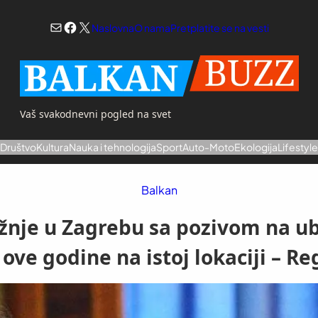
Mail
Facebook
X
Naslovna
O nama
Pretplatite se na vesti
Vaš svakodnevni pogled na svet
a
Društvo
Kultura
Nauka i tehnologija
Sport
Auto-Moto
Ekologija
Lifestyl
Balkan
ržnje u Zagrebu sa pozivom na ub
 ove godine na istoj lokaciji – Re