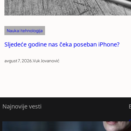
Nauka i tehnologija
Sljedeće godine nas čeka poseban iPhone?
avgust 7, 2026
.
Vuk Jovanović
Najnovije vesti
Nije igrala na sigurno: Šarliz Teron
P
spojila visoku modu i futurizam na