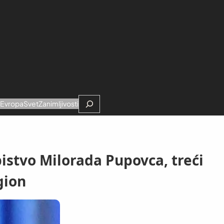
Search
e
Evropa
Svet
Zanimljivosti
istvo Milorada Pupovca, treći
gion