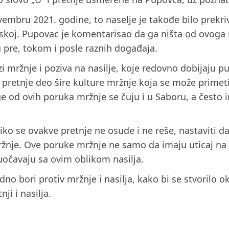
mbru 2021. godine, to naselje je takođe bilo prekrive
oj. Pupovac je komentarisao da ga ništa od ovoga n
u pre, tokom i posle raznih događaja.
zi mržnje i poziva na nasilje, koje redovno dobijaju
 pretnje deo šire kulture mržnje koja se može primet
ge od ovih poruka mržnje se čuju i u Saboru, a često i
ko se ovakve pretnje ne osude i ne reše, nastaviti da s
mržnje. Ove poruke mržnje ne samo da imaju uticaj na p
uočavaju sa ovim oblikom nasilja.
no bori protiv mržnje i nasilja, kako bi se stvorilo 
ji i nasilja.