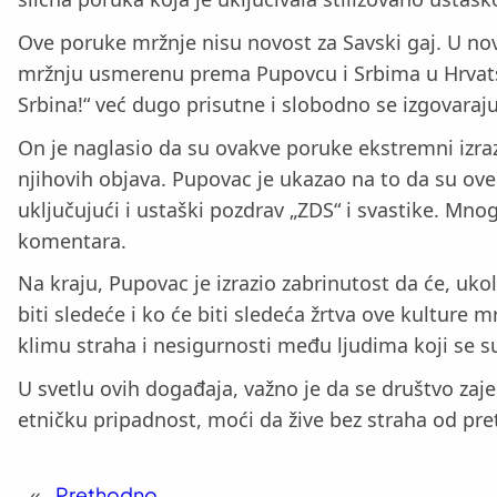
Ove poruke mržnje nisu novost za Savski gaj. U nove
mržnju usmerenu prema Pupovcu i Srbima u Hrvatsk
Srbina!“ već dugo prisutne i slobodno se izgovaraj
On je naglasio da su ovakve poruke ekstremni izra
njihovih objava. Pupovac je ukazao na to da su ove
uključujući i ustaški pozdrav „ZDS“ i svastike. Mno
komentara.
Na kraju, Pupovac je izrazio zabrinutost da će, ukoli
biti sledeće i ko će biti sledeća žrtva ove kulture 
klimu straha i nesigurnosti među ljudima koji se s
U svetlu ovih događaja, važno je da se društvo zajed
etničku pripadnost, moći da žive bez straha od pretn
«
Prethodno