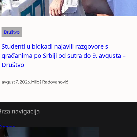
Društvo
Studenti u blokadi najavili razgovore s
građanima po Srbiji od sutra do 9. avgusta –
Društvo
avgust 7, 2026
.
Miloš Radovanović
Brza navigacija
O nama
redloži Vest