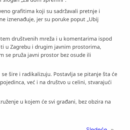
no grafitima koji su sadržavali pretnje i
e iznenađuje, jer su poruke poput „Ubij
 putem društvenih mreža i u komentarima ispod
iti u Zagrebu i drugim javnim prostorima,
m se pruža javni prostor bez osude ili
e šire i radikalizuju. Postavlja se pitanje šta će
ojedinca, već i na društvo u celini, stvarajući
okruženje u kojem će svi građani, bez obzira na
Sledeće
»