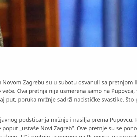
u Novom Zagrebu su u subotu osvanuli sa pretnjom i
o veće. Ova pretnja nije usmerena samo na Pupovca, v
j put, poruka mržnje sadrži nacističke svastike, što p
avnog podsticanja mržnje i nasilja prema Pupovcu. P
uke poput „ustaše Novi Zagreb“. Ove pretnje su se pon
ško slovo „U“ i pretnje usmerene na Pupovca, uz pozna