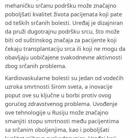
mehaničku srčanu podršku može značajno
poboljšati kvalitet života pacijenata koji pate
od teških srčanih bolesti. Uređaj je dizajniran
da pruži dugotrajnu podršku srcu, što može
biti od suštinskog značaja za pacijente koji
čekaju transplantaciju srca ili koji ne mogu da
obavljaju uobičajene svakodnevne aktivnosti
zbog srčanih problema.
Kardiovaskularne bolesti su jedan od vodećih
uzroka smrtnosti širom sveta, a inovacije
poput ove su ključne u borbi protiv ovog
gorućeg zdravstvenog problema. Uvođenje
ove tehnologije u Rusiju može značajno
smanjiti stopu smrtnosti među pacijentima
sa srčanim oboljenjima, kao i poboljšati