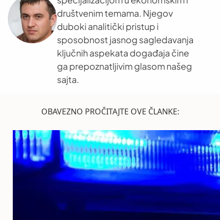
društvenim temama. Njegov
duboki analitički pristup i
sposobnost jasnog sagledavanja
ključnih aspekata događaja čine
ga prepoznatljivim glasom našeg
sajta.
OBAVEZNO PROČITAJTE OVE ČLANKE: