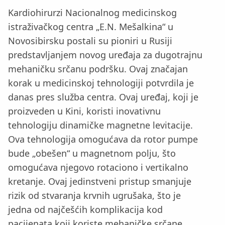
Kardiohirurzi Nacionalnog medicinskog
istraživačkog centra „E.N. Mešalkina“ u
Novosibirsku postali su pioniri u Rusiji
predstavljanjem novog uređaja za dugotrajnu
mehaničku srčanu podršku. Ovaj značajan
korak u medicinskoj tehnologiji potvrdila je
danas pres služba centra. Ovaj uređaj, koji je
proizveden u Kini, koristi inovativnu
tehnologiju dinamičke magnetne levitacije.
Ova tehnologija omogućava da rotor pumpe
bude „obešen“ u magnetnom polju, što
omogućava njegovo rotaciono i vertikalno
kretanje. Ovaj jedinstveni pristup smanjuje
rizik od stvaranja krvnih ugrušaka, što je
jedna od najčešćih komplikacija kod
pacijenata koji koriste mehaničke srčane