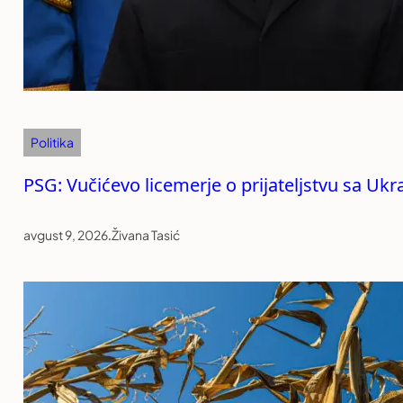
Politika
PSG: Vučićevo licemerje o prijateljstvu sa Uk
avgust 9, 2026
.
Živana Tasić