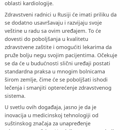
oblasti kardiologije.
Zdravstveni radnici u Rusiji će imati priliku da
se dodatno usavršavaju i razvijaju svoje
veštine u radu sa ovim uređajem. To će
dovesti do poboljšanja u kvalitetu
zdravstvene zaštite i omogućiti lekarima da
pruže bolju negu svojim pacijentima. Očekuje
se da će u budućnosti slični uređaji postati
standardna praksa u mnogim bolnicama
širom zemlje, čime će se poboljšati ishodi
lečenja i smanjiti opterećenje zdravstvenog
sistema.
U svetlu ovih događaja, jasno je da je
inovacija u medicinskoj tehnologiji od
suštinskog značaja za unapređenje