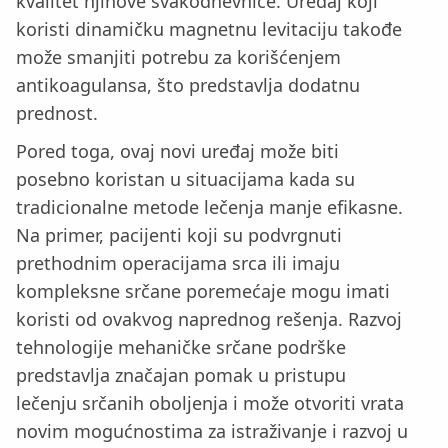
kvalitet njihove svakodnevnice. Uređaj koji
koristi dinamičku magnetnu levitaciju takođe
može smanjiti potrebu za korišćenjem
antikoagulansa, što predstavlja dodatnu
prednost.
Pored toga, ovaj novi uređaj može biti
posebno koristan u situacijama kada su
tradicionalne metode lečenja manje efikasne.
Na primer, pacijenti koji su podvrgnuti
prethodnim operacijama srca ili imaju
kompleksne srčane poremećaje mogu imati
koristi od ovakvog naprednog rešenja. Razvoj
tehnologije mehaničke srčane podrške
predstavlja značajan pomak u pristupu
lečenju srčanih oboljenja i može otvoriti vrata
novim mogućnostima za istraživanje i razvoj u