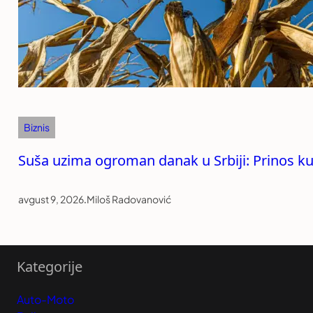
Biznis
Suša uzima ogroman danak u Srbiji: Prinos ku
avgust 9, 2026
.
Miloš Radovanović
Kategorije
Auto-Moto