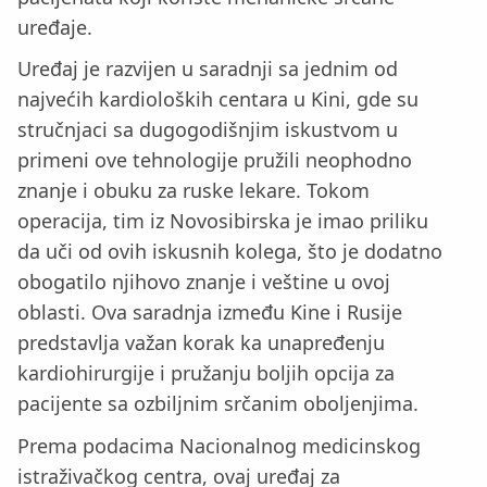
uređaje.
Uređaj je razvijen u saradnji sa jednim od
najvećih kardioloških centara u Kini, gde su
stručnjaci sa dugogodišnjim iskustvom u
primeni ove tehnologije pružili neophodno
znanje i obuku za ruske lekare. Tokom
operacija, tim iz Novosibirska je imao priliku
da uči od ovih iskusnih kolega, što je dodatno
obogatilo njihovo znanje i veštine u ovoj
oblasti. Ova saradnja između Kine i Rusije
predstavlja važan korak ka unapređenju
kardiohirurgije i pružanju boljih opcija za
pacijente sa ozbiljnim srčanim oboljenjima.
Prema podacima Nacionalnog medicinskog
istraživačkog centra, ovaj uređaj za