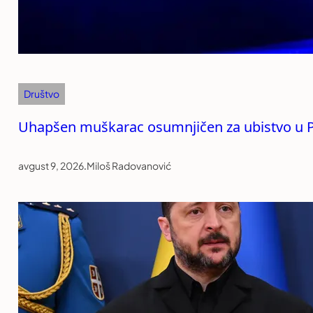
Društvo
Uhapšen muškarac osumnjičen za ubistvo u P
avgust 9, 2026
.
Miloš Radovanović