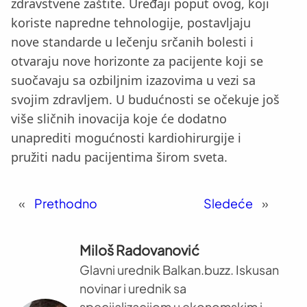
zdravstvene zaštite. Uređaji poput ovog, koji
koriste napredne tehnologije, postavljaju
nove standarde u lečenju srčanih bolesti i
otvaraju nove horizonte za pacijente koji se
suočavaju sa ozbiljnim izazovima u vezi sa
svojim zdravljem. U budućnosti se očekuje još
više sličnih inovacija koje će dodatno
unaprediti mogućnosti kardiohirurgije i
pružiti nadu pacijentima širom sveta.
«
Prethodno
Sledeće
»
Miloš Radovanović
Glavni urednik Balkan.buzz. Iskusan
novinar i urednik sa
specijalizacijom u ekonomskim i