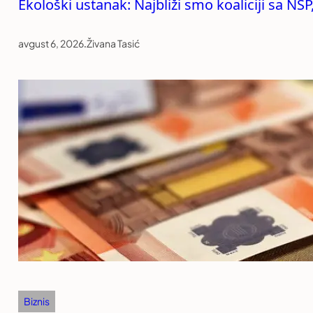
Ekološki ustanak: Najbliži smo koaliciji sa NS
avgust 6, 2026
.
Živana Tasić
Biznis