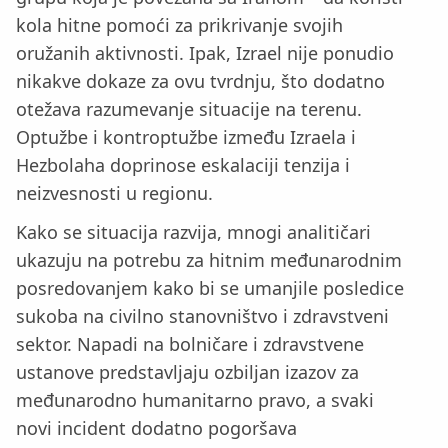
kola hitne pomoći za prikrivanje svojih
oružanih aktivnosti. Ipak, Izrael nije ponudio
nikakve dokaze za ovu tvrdnju, što dodatno
otežava razumevanje situacije na terenu.
Optužbe i kontroptužbe između Izraela i
Hezbolaha doprinose eskalaciji tenzija i
neizvesnosti u regionu.
Kako se situacija razvija, mnogi analitičari
ukazuju na potrebu za hitnim međunarodnim
posredovanjem kako bi se umanjile posledice
sukoba na civilno stanovništvo i zdravstveni
sektor. Napadi na bolničare i zdravstvene
ustanove predstavljaju ozbiljan izazov za
međunarodno humanitarno pravo, a svaki
novi incident dodatno pogoršava