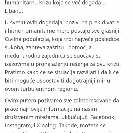
humanitarnu krizu koja se već događa u
Libanu.
U svetlu ovih događaja, pozivi na prekid vatre
i hitne humanitarne mere postaju sve glasniji.
Civilna populacija, koja trpi najveće posledice
sukoba, zahteva zaštitu i pomoć, a
međunarodna zajednica se suočava sa
izazovima u pronalaženju rešenja za ovu krizu.
Pratimo kako će se situacija razvijati i da li će
biti moguće uspostaviti dugotrajniji mir u
ovom turbulentnom regionu.
Ovim putem pozivamo sve zainteresovane da
prate najnovije informacije na našim
društvenim mrežama, uključujući Facebook,
Instagram, i X nalog. Takođe, možete se