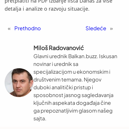
pretplatiti na PDF izdanje lista Danas za više
detalja i analize o razvoju situacije.
«
Prethodno
Sledeće
»
Miloš Radovanović
Glavni urednik Balkan.buzz. Iskusan
novinar i urednik sa
specijalizacijom u ekonomskim i
društvenim temama. Njegov
duboki analitički pristup i
sposobnost jasnog sagledavanja
ključnih aspekata događaja čine
ga prepoznatljivim glasom našeg
sajta.