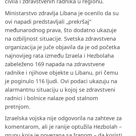
civila i zdravstvenih radnika u regionu.
Ministarstvo zdravlja Libana je ocenilo da su
ovi napadi predstavljali „prekršaj“
međunarodnog prava, što dodatno ukazuje
na ozbiljnost situacije. Svetska zdravstvena
organizacija je juče objavila da je od početka
najnovijeg rata između Izraela i Hezbolaha
zabeleženo 169 napada na zdravstvene
radnike i njihove objekte u Libanu, pri čemu
je poginulo 116 ljudi. Ovi podaci ukazuju na
alarmantnu situaciju u kojoj se zdravstveni
radnici i bolnice nalaze pod stalnom
pretnjom.
Izraelska vojska nije odgovorila na zahteve za
komentarom, ali je ranije optužila Hezbolah –
grupu koja je povezana sa Iranom – da koristi