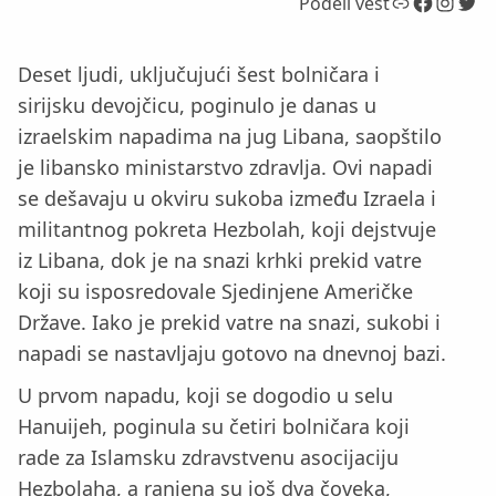
Link
Facebook
Instagram
Twitter
Podeli vest
Deset ljudi, uključujući šest bolničara i
sirijsku devojčicu, poginulo je danas u
izraelskim napadima na jug Libana, saopštilo
je libansko ministarstvo zdravlja. Ovi napadi
se dešavaju u okviru sukoba između Izraela i
militantnog pokreta Hezbolah, koji dejstvuje
iz Libana, dok je na snazi krhki prekid vatre
koji su isposredovale Sjedinjene Američke
Države. Iako je prekid vatre na snazi, sukobi i
napadi se nastavljaju gotovo na dnevnoj bazi.
U prvom napadu, koji se dogodio u selu
Hanuijeh, poginula su četiri bolničara koji
rade za Islamsku zdravstvenu asocijaciju
Hezbolaha, a ranjena su još dva čoveka,