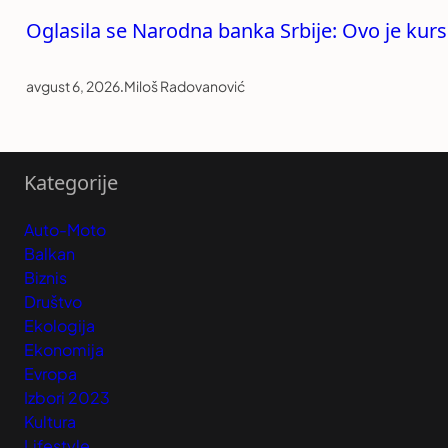
Oglasila se Narodna banka Srbije: Ovo je kurs
avgust 6, 2026
.
Miloš Radovanović
Kategorije
Auto-Moto
Balkan
Biznis
Društvo
Ekologija
Ekonomija
Evropa
Izbori 2023
Kultura
Lifestyle