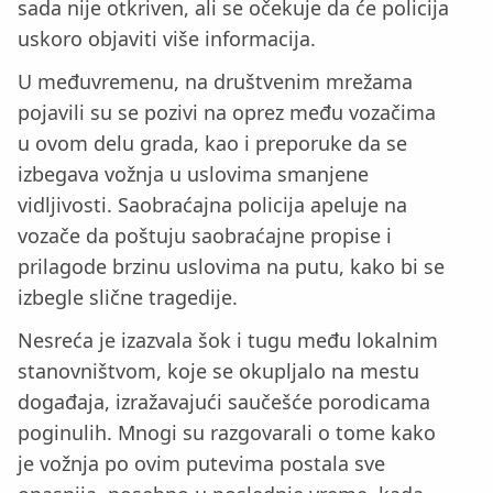
sada nije otkriven, ali se očekuje da će policija
uskoro objaviti više informacija.
U međuvremenu, na društvenim mrežama
pojavili su se pozivi na oprez među vozačima
u ovom delu grada, kao i preporuke da se
izbegava vožnja u uslovima smanjene
vidljivosti. Saobraćajna policija apeluje na
vozače da poštuju saobraćajne propise i
prilagode brzinu uslovima na putu, kako bi se
izbegle slične tragedije.
Nesreća je izazvala šok i tugu među lokalnim
stanovništvom, koje se okupljalo na mestu
događaja, izražavajući saučešće porodicama
poginulih. Mnogi su razgovarali o tome kako
je vožnja po ovim putevima postala sve