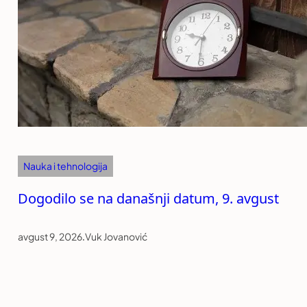
Nauka i tehnologija
Dogodilo se na današnji datum, 9. avgust
avgust 9, 2026
.
Vuk Jovanović