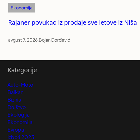
Ekonomija
Rajaner povukao iz prodaje sve letove iz Niša
avgust 9, 2026
.
Bojan Đorđević
Kategorije
Auto-Moto
Balkan
Biznis
Društvo
Ekologija
Ekonomija
Evropa
Izbori 2023