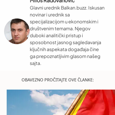
Miloš Radovanović
Glavni urednik Balkan.buzz. Iskusan
novinar i urednik sa
specijalizacijom u ekonomskim i
društvenim temama. Njegov
duboki analitički pristup i
sposobnost jasnog sagledavanja
ključnih aspekata događaja čine
ga prepoznatljivim glasom našeg
sajta.
OBAVEZNO PROČITAJTE OVE ČLANKE: