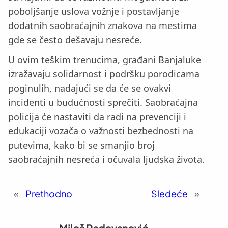
poboljšanje uslova vožnje i postavljanje
dodatnih saobraćajnih znakova na mestima
gde se često dešavaju nesreće.
U ovim teškim trenucima, građani Banjaluke
izražavaju solidarnost i podršku porodicama
poginulih, nadajući se da će se ovakvi
incidenti u budućnosti sprečiti. Saobraćajna
policija će nastaviti da radi na prevenciji i
edukaciji vozača o važnosti bezbednosti na
putevima, kako bi se smanjio broj
saobraćajnih nesreća i očuvala ljudska života.
«
Prethodno
Sledeće
»