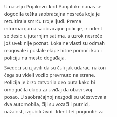
U naselju Prijakovci kod Banjaluke danas se
dogodila teška saobraćajna nesreća koja je
rezultirala smrću troje ljudi. Prema
informacijama saobraćajne policije, incident
se desio u jutarnjim satima, a uzrok nesreće
još uvek nije poznat. Lokalne vlasti su odmah
reagovale i poslale ekipe hitne pomoći kao i
policiju na mesto događaja.
Svedoci su izjavili da su čuli jak udarac, nakon
čega su videli vozilo prevrnuto na strane.
Policija je brzo zatvorila deo puta kako bi
omogućila ekipu za uviđaj da obavi svoj
posao. U saobraćajnoj nezgodi su učestvovala
dva automobila, čiji su vozači i putnici,
nažalost, izgubili život. Identitet poginulih za