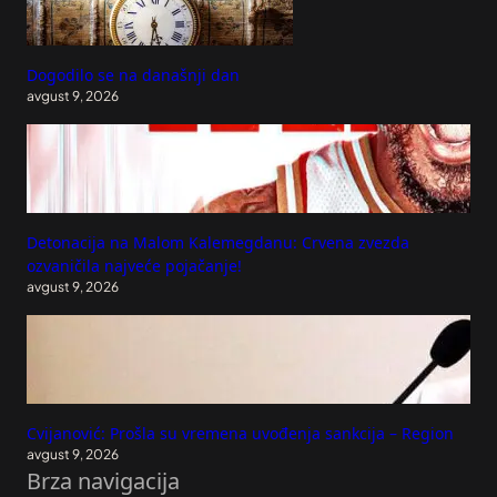
Dogodilo se na današnji dan
avgust 9, 2026
Detonacija na Malom Kalemegdanu: Crvena zvezda
ozvaničila najveće pojačanje!
avgust 9, 2026
Cvijanović: Prošla su vremena uvođenja sankcija – Region
avgust 9, 2026
Brza navigacija