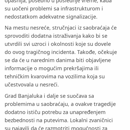
opasnija, posebno u poslednje vreme, kada
su uočeni problemi sa infrastrukturom i
nedostatkom adekvatne signalizacije.
Na mestu nesreće, stručnjaci iz saobraćaja će
sprovoditi dodatna istraživanja kako bi se
utvrdili svi uzroci i okolnosti koje su dovele
do ovog tragičnog incidenta. Takođe, očekuje
se da će u narednim danima biti objavljene
informacije o mogućim prekršajima ili
tehničkim kvarovima na vozilima koja su
učestvovala u nesreći.
Grad Banjaluka i dalje se suočava sa
problemima u saobraćaju, a ovakve tragedije
dodatno ističu potrebu za unapređenjem
bezbednosti na putevima. Lokalni zvaničnici
su najavili da će razmotriti mogućnosti za