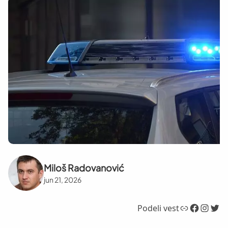
Miloš Radovanović
jun 21, 2026
Link
Facebook
Instagram
Twitter
Podeli vest