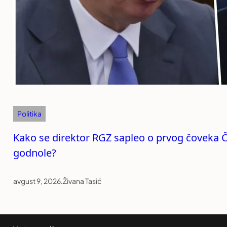
Politika
Kako se direktor RGZ sapleo o prvog čoveka Ča
godnole?
avgust 9, 2026
.
Živana Tasić