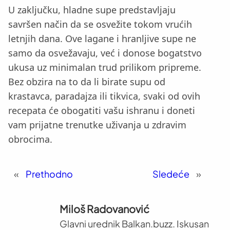
U zaključku, hladne supe predstavljaju
savršen način da se osvežite tokom vrućih
letnjih dana. Ove lagane i hranljive supe ne
samo da osvežavaju, već i donose bogatstvo
ukusa uz minimalan trud prilikom pripreme.
Bez obzira na to da li birate supu od
krastavca, paradajza ili tikvica, svaki od ovih
recepata će obogatiti vašu ishranu i doneti
vam prijatne trenutke uživanja u zdravim
obrocima.
«
Prethodno
Sledeće
»
Miloš Radovanović
Glavni urednik Balkan.buzz. Iskusan