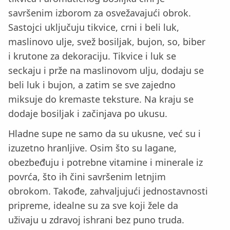
savršenim izborom za osvežavajući obrok.
Sastojci uključuju tikvice, crni i beli luk,
maslinovo ulje, svež bosiljak, bujon, so, biber
i krutone za dekoraciju. Tikvice i luk se
seckaju i prže na maslinovom ulju, dodaju se
beli luk i bujon, a zatim se sve zajedno
miksuje do kremaste teksture. Na kraju se
dodaje bosiljak i začinjava po ukusu.
Hladne supe ne samo da su ukusne, već su i
izuzetno hranljive. Osim što su lagane,
obezbeđuju i potrebne vitamine i minerale iz
povrća, što ih čini savršenim letnjim
obrokom. Takođe, zahvaljujući jednostavnosti
pripreme, idealne su za sve koji žele da
uživaju u zdravoj ishrani bez puno truda.