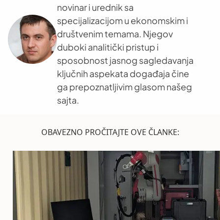
novinar i urednik sa
specijalizacijom u ekonomskim i
društvenim temama. Njegov
duboki analitički pristup i
sposobnost jasnog sagledavanja
ključnih aspekata događaja čine
ga prepoznatljivim glasom našeg
sajta.
OBAVEZNO PROČITAJTE OVE ČLANKE: