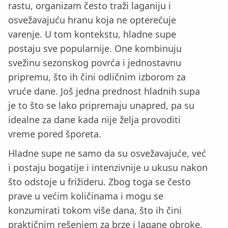
rastu, organizam često traži laganiju i
osvežavajuću hranu koja ne opterećuje
varenje. U tom kontekstu, hladne supe
postaju sve popularnije. One kombinuju
svežinu sezonskog povrća i jednostavnu
pripremu, što ih čini odličnim izborom za
vruće dane. Još jedna prednost hladnih supa
je to što se lako pripremaju unapred, pa su
idealne za dane kada nije želja provoditi
vreme pored šporeta.
Hladne supe ne samo da su osvežavajuće, već
i postaju bogatije i intenzivnije u ukusu nakon
što odstoje u frižideru. Zbog toga se često
prave u većim količinama i mogu se
konzumirati tokom više dana, što ih čini
praktičnim rešenjem za brze i lagane obroke.