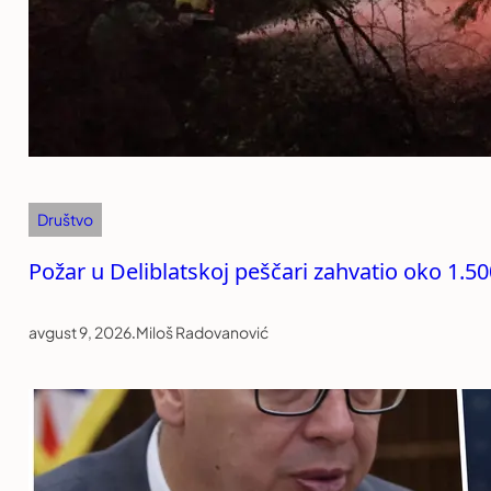
Društvo
Požar u Deliblatskoj peščari zahvatio oko 1.5
avgust 9, 2026
.
Miloš Radovanović