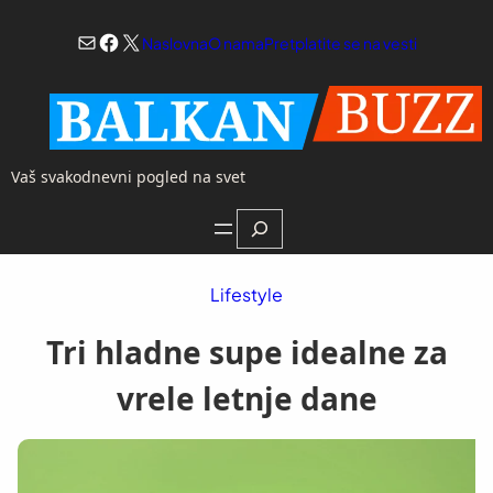
Skoči
Mail
Facebook
X
na
Naslovna
O nama
Pretplatite se na vesti
sadržaj
Vaš svakodnevni pogled na svet
Search
Lifestyle
Tri hladne supe idealne za
vrele letnje dane