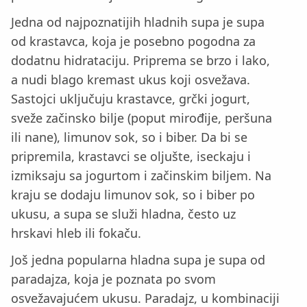
Jedna od najpoznatijih hladnih supa je supa
od krastavca, koja je posebno pogodna za
dodatnu hidrataciju. Priprema se brzo i lako,
a nudi blago kremast ukus koji osvežava.
Sastojci uključuju krastavce, grčki jogurt,
sveže začinsko bilje (poput mirođije, peršuna
ili nane), limunov sok, so i biber. Da bi se
pripremila, krastavci se oljušte, iseckaju i
izmiksaju sa jogurtom i začinskim biljem. Na
kraju se dodaju limunov sok, so i biber po
ukusu, a supa se služi hladna, često uz
hrskavi hleb ili fokaču.
Još jedna popularna hladna supa je supa od
paradajza, koja je poznata po svom
osvežavajućem ukusu. Paradajz, u kombinaciji