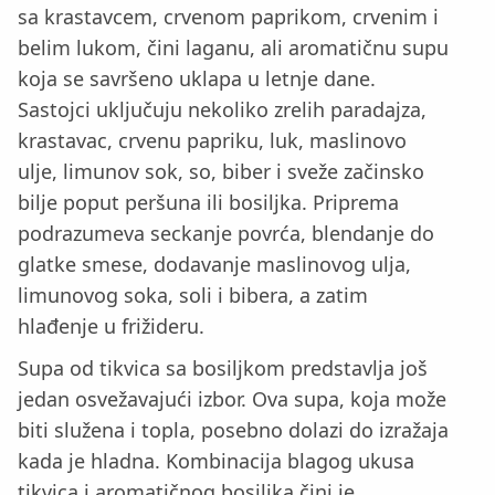
sa krastavcem, crvenom paprikom, crvenim i
belim lukom, čini laganu, ali aromatičnu supu
koja se savršeno uklapa u letnje dane.
Sastojci uključuju nekoliko zrelih paradajza,
krastavac, crvenu papriku, luk, maslinovo
ulje, limunov sok, so, biber i sveže začinsko
bilje poput peršuna ili bosiljka. Priprema
podrazumeva seckanje povrća, blendanje do
glatke smese, dodavanje maslinovog ulja,
limunovog soka, soli i bibera, a zatim
hlađenje u frižideru.
Supa od tikvica sa bosiljkom predstavlja još
jedan osvežavajući izbor. Ova supa, koja može
biti služena i topla, posebno dolazi do izražaja
kada je hladna. Kombinacija blagog ukusa
tikvica i aromatičnog bosiljka čini je