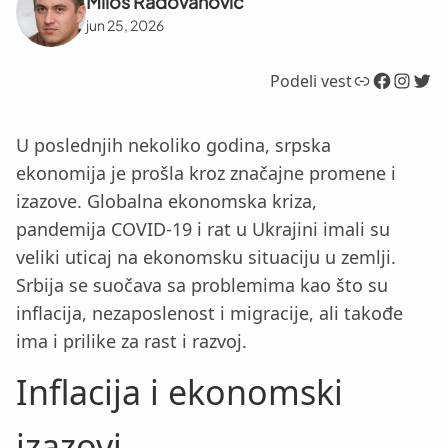
Miloš Radovanović
jun 25, 2026
Link
Facebook
Instagram
Twitter
Podeli vest
U poslednjih nekoliko godina, srpska
ekonomija je prošla kroz značajne promene i
izazove. Globalna ekonomska kriza,
pandemija COVID-19 i rat u Ukrajini imali su
veliki uticaj na ekonomsku situaciju u zemlji.
Srbija se suočava sa problemima kao što su
inflacija, nezaposlenost i migracije, ali takođe
ima i prilike za rast i razvoj.
Inflacija i ekonomski
izazovi