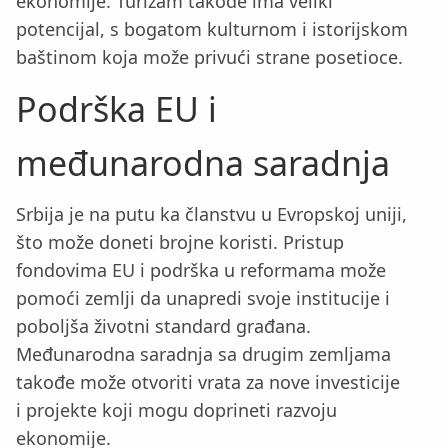
ekonomije. Turizam takođe ima veliki
potencijal, s bogatom kulturnom i istorijskom
baštinom koja može privući strane posetioce.
Podrška EU i
međunarodna saradnja
Srbija je na putu ka članstvu u Evropskoj uniji,
što može doneti brojne koristi. Pristup
fondovima EU i podrška u reformama može
pomoći zemlji da unapredi svoje institucije i
poboljša životni standard građana.
Međunarodna saradnja sa drugim zemljama
takođe može otvoriti vrata za nove investicije
i projekte koji mogu doprineti razvoju
ekonomije.