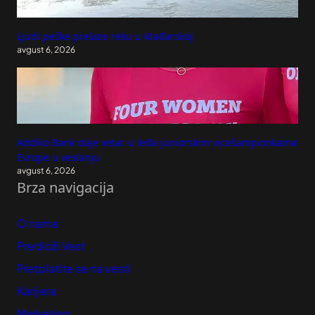
Ljudi peške prelaze reku u Mađarskoj
avgust 6, 2026
Addiko Bank daje vetar u leđa juniorskim vicešampionkama
Evrope u veslanju
avgust 6, 2026
Brza navigacija
O nama
Predloži Vest
Pretplatite se na vesti
Karijera
Marketing