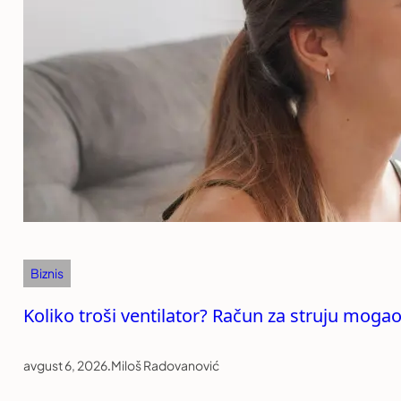
Biznis
Koliko troši ventilator? Račun za struju mogao
avgust 6, 2026
.
Miloš Radovanović