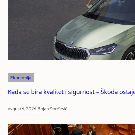
Ekonomija
Kada se bira kvalitet i sigurnost – Škoda ost
avgust 6, 2026
.
Bojan Đorđević