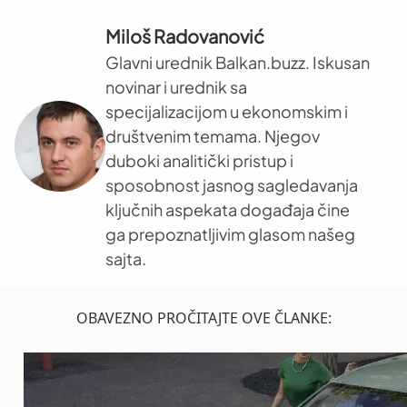
Miloš Radovanović
Glavni urednik Balkan.buzz. Iskusan
novinar i urednik sa
specijalizacijom u ekonomskim i
društvenim temama. Njegov
duboki analitički pristup i
sposobnost jasnog sagledavanja
ključnih aspekata događaja čine
ga prepoznatljivim glasom našeg
sajta.
OBAVEZNO PROČITAJTE OVE ČLANKE: