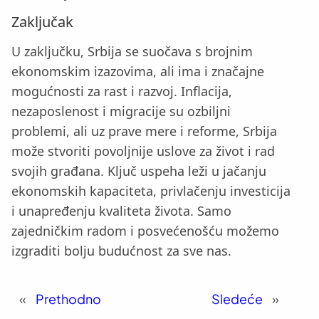
Zaključak
U zaključku, Srbija se suočava s brojnim
ekonomskim izazovima, ali ima i značajne
mogućnosti za rast i razvoj. Inflacija,
nezaposlenost i migracije su ozbiljni
problemi, ali uz prave mere i reforme, Srbija
može stvoriti povoljnije uslove za život i rad
svojih građana. Ključ uspeha leži u jačanju
ekonomskih kapaciteta, privlačenju investicija
i unapređenju kvaliteta života. Samo
zajedničkim radom i posvećenošću možemo
izgraditi bolju budućnost za sve nas.
«
Prethodno
Sledeće
»