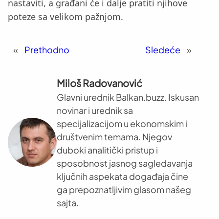
nastaviti, a građani će i dalje pratiti njihove
poteze sa velikom pažnjom.
«
Prethodno
Sledeće
»
Miloš Radovanović
Glavni urednik Balkan.buzz. Iskusan
novinar i urednik sa
specijalizacijom u ekonomskim i
društvenim temama. Njegov
duboki analitički pristup i
sposobnost jasnog sagledavanja
ključnih aspekata događaja čine
ga prepoznatljivim glasom našeg
sajta.