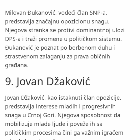
Milovan Đukanović, vodeći član SNP-a,
predstavlja značajnu opozicionu snagu.
Njegova stranka se protivi dominantnoj ulozi
DPS-a i traži promene u političkom sistemu.
Đukanović je poznat po borbenom duhu i
strastvenom zalaganju za prava običnih
građana.
9. Jovan Džaković
Jovan Džaković, kao istaknuti član opozicije,
predstavlja interese mladih i progresivnih
snaga u Crnoj Gori. Njegova sposobnost da
mobilizuje mlade ljude i poveže ih sa
političkim procesima čini ga važnim igračem