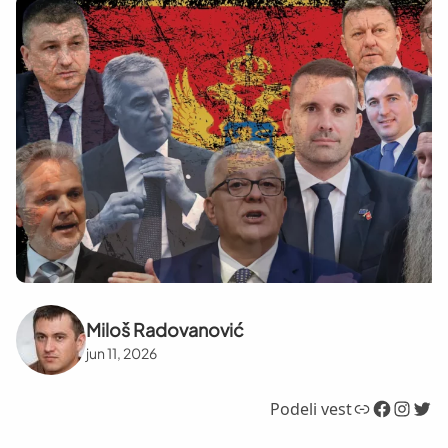
Miloš Radovanović
jun 11, 2026
Link
Facebook
Instagram
Twitter
Podeli vest