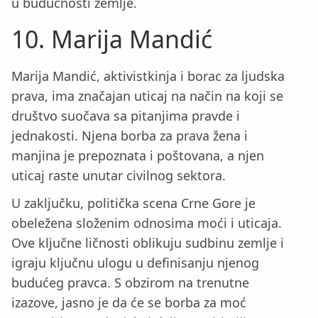
u budućnosti zemlje.
10. Marija Mandić
Marija Mandić, aktivistkinja i borac za ljudska
prava, ima značajan uticaj na način na koji se
društvo suočava sa pitanjima pravde i
jednakosti. Njena borba za prava žena i
manjina je prepoznata i poštovana, a njen
uticaj raste unutar civilnog sektora.
U zaključku, politička scena Crne Gore je
obeležena složenim odnosima moći i uticaja.
Ove ključne ličnosti oblikuju sudbinu zemlje i
igraju ključnu ulogu u definisanju njenog
budućeg pravca. S obzirom na trenutne
izazove, jasno je da će se borba za moć