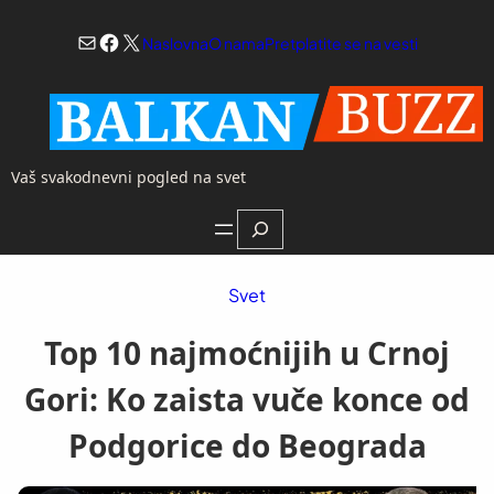
Skoči
Mail
Facebook
X
na
Naslovna
O nama
Pretplatite se na vesti
sadržaj
Vaš svakodnevni pogled na svet
Search
Svet
Top 10 najmoćnijih u Crnoj
Gori: Ko zaista vuče konce od
Podgorice do Beograda