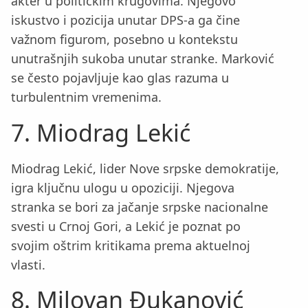
akter u političkim krugovima. Njegovo
iskustvo i pozicija unutar DPS-a ga čine
važnom figurom, posebno u kontekstu
unutrašnjih sukoba unutar stranke. Marković
se često pojavljuje kao glas razuma u
turbulentnim vremenima.
7. Miodrag Lekić
Miodrag Lekić, lider Nove srpske demokratije,
igra ključnu ulogu u opoziciji. Njegova
stranka se bori za jačanje srpske nacionalne
svesti u Crnoj Gori, a Lekić je poznat po
svojim oštrim kritikama prema aktuelnoj
vlasti.
8. Milovan Đukanović