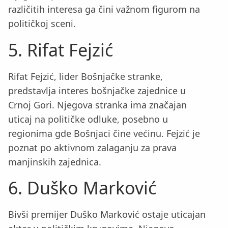
različitih interesa ga čini važnom figurom na
političkoj sceni.
5. Rifat Fejzić
Rifat Fejzić, lider Bošnjačke stranke,
predstavlja interes bošnjačke zajednice u
Crnoj Gori. Njegova stranka ima značajan
uticaj na političke odluke, posebno u
regionima gde Bošnjaci čine većinu. Fejzić je
poznat po aktivnom zalaganju za prava
manjinskih zajednica.
6. Duško Marković
Bivši premijer Duško Marković ostaje uticajan