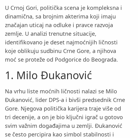
U Crnoj Gori, politička scena je kompleksna i
dinamična, sa brojnim akterima koji imaju
značajan uticaj na odluke i pravce razvoja
zemlje. U analizi trenutne situacije,
identifikovano je deset najmoćnijih ličnosti
koje oblikuju sudbinu Crne Gore, a njihova
moć se proteže od Podgorice do Beograda.
1. Milo Đukanović
Na vrhu liste moćnih ličnosti nalazi se Milo
Đukanović, lider DPS-a i bivši predsednik Crne
Gore. Njegova politička karijera traje više od
tri decenije, a on je bio ključni igrač u gotovo
svim važnim događajima u zemlji. Đukanović
se često percipira kao simbol stabilnosti i