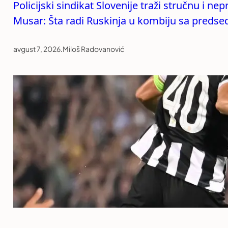
Policijski sindikat Slovenije traži stručnu i n
Musar: Šta radi Ruskinja u kombiju sa preds
avgust 7, 2026
.
Miloš Radovanović