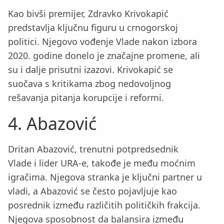
Kao bivši premijer, Zdravko Krivokapić
predstavlja ključnu figuru u crnogorskoj
politici. Njegovo vođenje Vlade nakon izbora
2020. godine donelo je značajne promene, ali
su i dalje prisutni izazovi. Krivokapić se
suočava s kritikama zbog nedovoljnog
rešavanja pitanja korupcije i reformi.
4. Abazović
Dritan Abazović, trenutni potpredsednik
Vlade i lider URA-e, takođe je među moćnim
igračima. Njegova stranka je ključni partner u
vladi, a Abazović se često pojavljuje kao
posrednik između različitih političkih frakcija.
Njegova sposobnost da balansira između