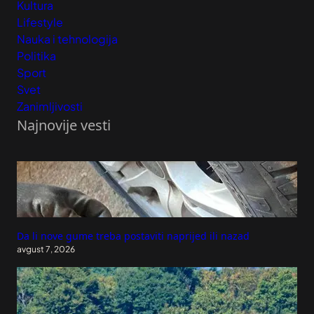
Kultura
Lifestyle
Nauka i tehnologija
Politika
Sport
Svet
Zanimljivosti
Najnovije vesti
Da li nove gume treba postaviti naprijed ili nazad
avgust 7, 2026