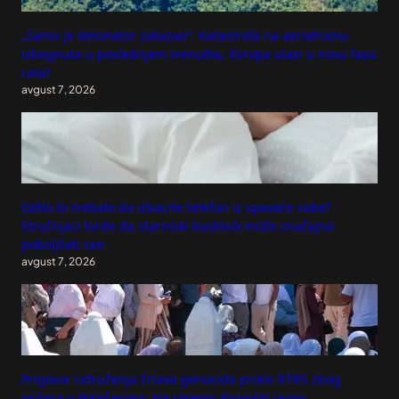
„Samo je detonator zakazao“: Katastrofa na aerodromu
izbegnuta u poslednjem trenutku, Evropa ulazi u novu fazu
rata?
avgust 7, 2026
Zašto bi trebalo da izbacite telefon iz spavaće sobe?
Stručnjaci tvrde da starinski budilnik može značajno
poboljšati san
avgust 7, 2026
Prigovor Udruženja žrtava genocida protiv RTRS zbog
priloga o Potočarima: Ne smemo dozvoliti javno