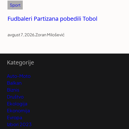
Sport
Fudbaleri Partizana pobedili Tobol
avgust 7, 2026
.
Zoran Milošević
Kategorije
Auto-Moto
Balkan
Biznis
Društvo
Ekologija
Ekonomija
Evropa
Izbori 2023