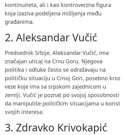
kontinuiteta, ali i kao kontroverzna figura
koja izaziva podeljena mišljenja među
građanima.
2. Aleksandar Vučić
Predsednik Srbije, Aleksandar Vučić, ima
značajan uticaj na Crnu Goru. Njegova
politika i odluke često se odražavaju na
političku situaciju u Crnoj Gori, posebno kroz
veze koje ima sa srpskom zajednicom u
zemlji. Vučić je poznat po svojoj sposobnosti
da manipuliše političkim situacijama u korist
svojih interesa.
3. Zdravko Krivokapić