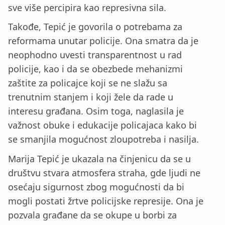
sve više percipira kao represivna sila.
Takođe, Tepić je govorila o potrebama za
reformama unutar policije. Ona smatra da je
neophodno uvesti transparentnost u rad
policije, kao i da se obezbede mehanizmi
zaštite za policajce koji se ne slažu sa
trenutnim stanjem i koji žele da rade u
interesu građana. Osim toga, naglasila je
važnost obuke i edukacije policajaca kako bi
se smanjila mogućnost zloupotreba i nasilja.
Marija Tepić je ukazala na činjenicu da se u
društvu stvara atmosfera straha, gde ljudi ne
osećaju sigurnost zbog mogućnosti da bi
mogli postati žrtve policijske represije. Ona je
pozvala građane da se okupe u borbi za