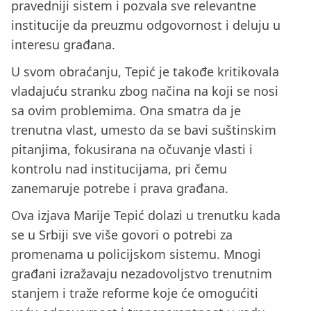
pravedniji sistem i pozvala sve relevantne
institucije da preuzmu odgovornost i deluju u
interesu građana.
U svom obraćanju, Tepić je takođe kritikovala
vladajuću stranku zbog načina na koji se nosi
sa ovim problemima. Ona smatra da je
trenutna vlast, umesto da se bavi suštinskim
pitanjima, fokusirana na očuvanje vlasti i
kontrolu nad institucijama, pri čemu
zanemaruje potrebe i prava građana.
Ova izjava Marije Tepić dolazi u trenutku kada
se u Srbiji sve više govori o potrebi za
promenama u policijskom sistemu. Mnogi
građani izražavaju nezadovoljstvo trenutnim
stanjem i traže reforme koje će omogućiti