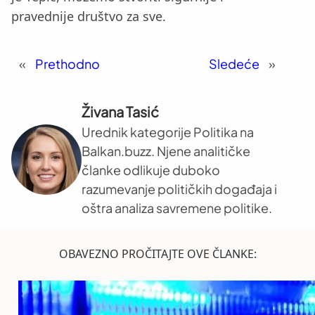
pravednije društvo za sve.
«
Prethodno
Sledeće
»
Živana Tasić
Urednik kategorije Politika na
Balkan.buzz. Njene analitičke
članke odlikuje duboko
razumevanje političkih događaja i
oštra analiza savremene politike.
OBAVEZNO PROČITAJTE OVE ČLANKE: