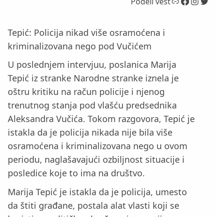
Link
Facebook
Instagram
Twitter
Podeli vest
Tepić: Policija nikad više osramoćena i
kriminalizovana nego pod Vučićem
U poslednjem intervjuu, poslanica Marija
Tepić iz stranke Narodne stranke iznela je
oštru kritiku na račun policije i njenog
trenutnog stanja pod vlašću predsednika
Aleksandra Vučića. Tokom razgovora, Tepić je
istakla da je policija nikada nije bila više
osramoćena i kriminalizovana nego u ovom
periodu, naglašavajući ozbiljnost situacije i
posledice koje to ima na društvo.
Marija Tepić je istakla da je policija, umesto
da štiti građane, postala alat vlasti koji se