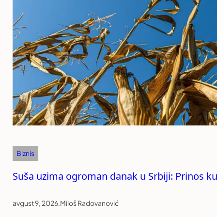
Biznis
Suša uzima ogroman danak u Srbiji: Prinos ku
avgust 9, 2026
.
Miloš Radovanović