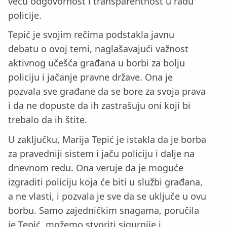
veću odgovornost i transparentnost u radu
policije.
Tepić je svojim rečima podstakla javnu
debatu o ovoj temi, naglašavajući važnost
aktivnog učešća građana u borbi za bolju
policiju i jačanje pravne države. Ona je
pozvala sve građane da se bore za svoja prava
i da ne dopuste da ih zastrašuju oni koji bi
trebalo da ih štite.
U zaključku, Marija Tepić je istakla da je borba
za pravedniji sistem i jaču policiju i dalje na
dnevnom redu. Ona veruje da je moguće
izgraditi policiju koja će biti u službi građana,
a ne vlasti, i pozvala je sve da se uključe u ovu
borbu. Samo zajedničkim snagama, poručila
je Tepić, možemo stvoriti sigurnije i