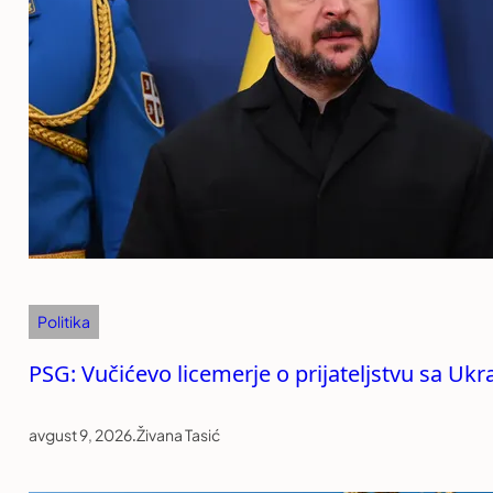
Politika
PSG: Vučićevo licemerje o prijateljstvu sa Uk
avgust 9, 2026
.
Živana Tasić