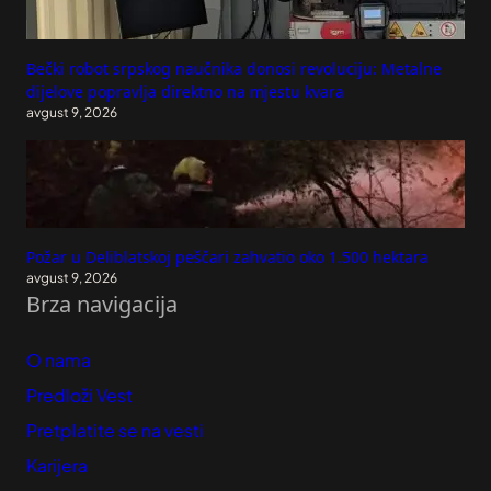
Bečki robot srpskog naučnika donosi revoluciju: Metalne
dijelove popravlja direktno na mjestu kvara
avgust 9, 2026
Požar u Deliblatskoj peščari zahvatio oko 1.500 hektara
avgust 9, 2026
Brza navigacija
O nama
Predloži Vest
Pretplatite se na vesti
Karijera