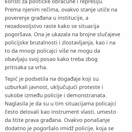
koristi za političke obračune i represiju.
Prema njenim rečima, ovakvo stanje utiče na
poverenje građana u institucije, a
nezadovoljstvo raste kako se situacija
pogoršava. Ona je ukazala na brojne slučajeve
policijske brutalnosti i zlostavljanja, kao i na
to da mnogi policajci više ne mogu da
obavljaju svoj posao kako treba zbog
pritisaka sa vrha.
Tepić je podsetila na događaje koji su
uzburkali javnost, uključujući proteste i
sukobe između policije i demonstranata.
Naglasila je da su u tim situacijama policajci
često delovali kao instrument vlasti, umesto
da štite prava građana. Ovakvo ponašanje
dodatno je pogoršalo imidž policije, koja se