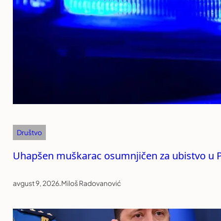
Društvo
Uhapšen muškarac osumnjičen za ubistvo u P
avgust 9, 2026
.
Miloš Radovanović