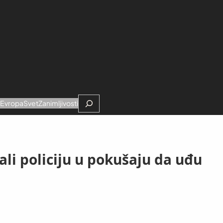
Search
e
Evropa
Svet
Zanimljivosti
ali policiju u pokušaju da uđu