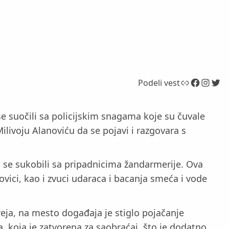
Link
Facebook
Instagram
Twitter
Podeli vest
e suočili sa policijskim snagama koje su čuvale
ilivoju Alanoviću da se pojavi i razgovara s
su se sukobili sa pripadnicima žandarmerije. Ova
ovici, kao i zvuci udaraca i bacanja smeća i vode
eja, na mesto događaja je stiglo pojačanje
a, koja je zatvorena za saobraćaj, što je dodatno