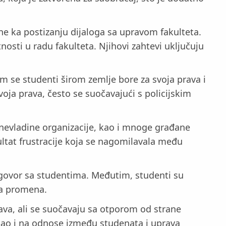
ene ka postizanju dijaloga sa upravom fakulteta.
osti u radu fakulteta. Njihovi zahtevi uključuju
m se studenti širom zemlje bore za svoja prava i
svoja prava, često se suočavajući s policijskim
e, nevladine organizacije, kao i mnoge građane
zultat frustracije koja se nagomilavala među
zgovor sa studentima. Međutim, studenti su
rna promena.
rava, ali se suočavaju sa otporom od strane
 kao i na odnose između studenata i uprava