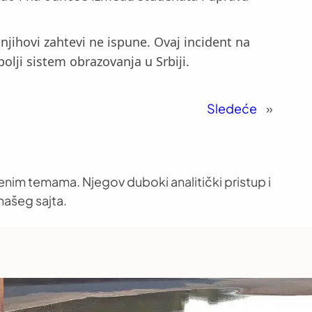
jihovi zahtevi ne ispune. Ovaj incident na
lji sistem obrazovanja u Srbiji.
Sledeće
»
venim temama. Njegov duboki analitički pristup i
našeg sajta.