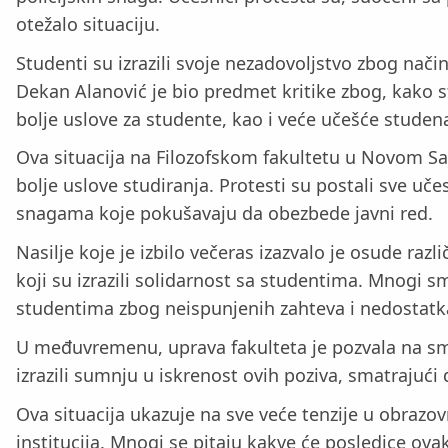
otežalo situaciju.
Studenti su izrazili svoje nezadovoljstvo zbog nači
Dekan Alanović je bio predmet kritike zbog, kako s
bolje uslove za studente, kao i veće učešće studen
Ova situacija na Filozofskom fakultetu u Novom Sad
bolje uslove studiranja. Protesti su postali sve učes
snagama koje pokušavaju da obezbede javni red.
Nasilje koje je izbilo večeras izazvalo je osude raz
koji su izrazili solidarnost sa studentima. Mnogi s
studentima zbog neispunjenih zahteva i nedostatka
U međuvremenu, uprava fakulteta je pozvala na smi
izrazili sumnju u iskrenost ovih poziva, smatrajući
Ova situacija ukazuje na sve veće tenzije u obrazo
institucija. Mnogi se pitaju kakve će posledice ov