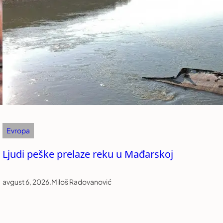
Evropa
Ljudi peške prelaze reku u Mađarskoj
avgust 6, 2026
.
Miloš Radovanović