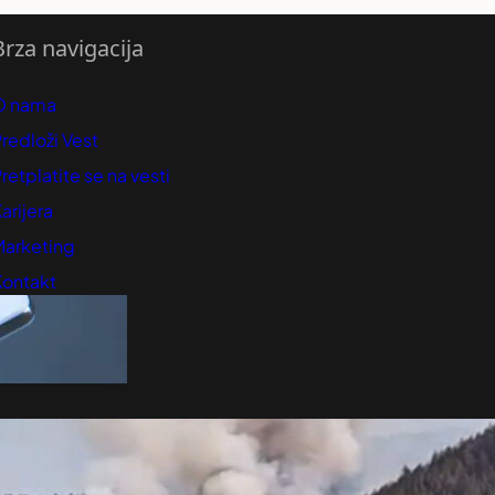
Brza navigacija
O nama
redloži Vest
retplatite se na vesti
arijera
Marketing
Kontakt