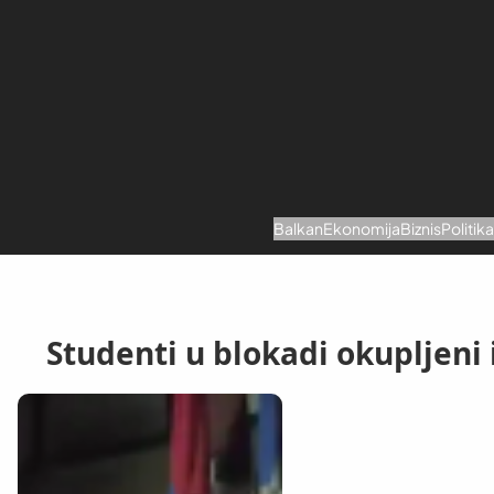
Skoči
na
sadržaj
Balkan
Ekonomija
Biznis
Politik
Studenti u blokadi okupljeni 