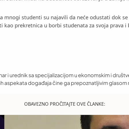
mnogi studenti su najavili da neće odustati dok se n
kao prekretnica u borbi studenata za svoja prava i bo
nar i urednik sa specijalizacijom u ekonomskim i društ
h aspekata događaja čine ga prepoznatljivim glasom 
OBAVEZNO PROČITAJTE OVE ČLANKE: