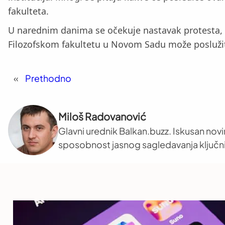
fakulteta.
U narednim danima se očekuje nastavak protesta, a 
Filozofskom fakultetu u Novom Sadu može poslužiti 
«
Prethodno
Miloš Radovanović
Glavni urednik Balkan.buzz. Iskusan novi
sposobnost jasnog sagledavanja ključni