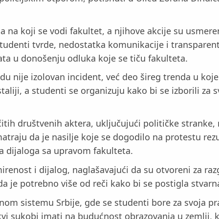
na na koji se vodi fakultet, a njihove akcije su usmer
tudenti tvrde, nedostatka komunikacije i transparentn
ata u donošenju odluka koje se tiču fakulteta.
u nije izolovan incident, već deo šireg trenda u koje
taliji, a studenti se organizuju kako bi se izborili za 
ličitih društvenih aktera, uključujući političke strank
matraju da je nasilje koje se dogodilo na protestu re
 dijaloga sa upravom fakulteta.
renost i dijalog, naglašavajući da su otvoreni za ra
 da je potrebno više od reči kako bi se postigla stva
vnom sistemu Srbije, gde se studenti bore za svoja p
akvi sukobi imati na budućnost obrazovanja u zemlji,