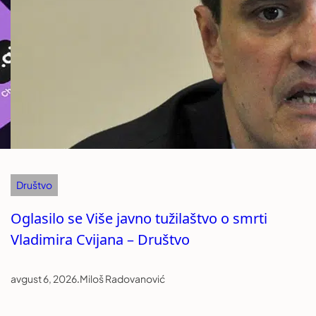
Društvo
Oglasilo se Više javno tužilaštvo o smrti
Vladimira Cvijana – Društvo
avgust 6, 2026
.
Miloš Radovanović