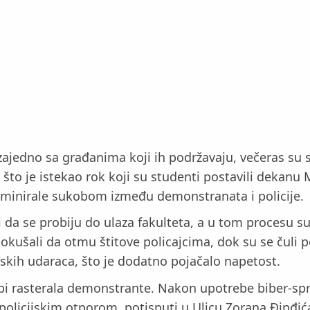
ajedno sa građanima koji ih podržavaju, večeras su s
što je istekao rok koji su studenti postavili dekanu M
ulminirale sukobom između demonstranata i policije.
li da se probiju do ulaza fakulteta, a u tom procesu 
okušali da otmu štitove policajcima, dok su se čuli p
povskih udaraca, što je dodatno pojačalo napetost.
 bi rasterala demonstrante. Nakon upotrebe biber-spr
 policijskim otporom, potisnuti u Ulicu Zorana Đinđić