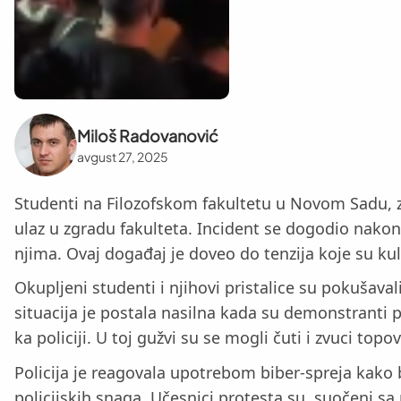
Miloš Radovanović
avgust 27, 2025
Studenti na Filozofskom fakultetu u Novom Sadu, z
ulaz u zgradu fakulteta. Incident se dogodio nakon 
njima. Ovaj događaj je doveo do tenzija koje su k
Okupljeni studenti i njihovi pristalice su pokušava
situacija je postala nasilna kada su demonstranti p
ka policiji. U toj gužvi su se mogli čuti i zvuci to
Policija je reagovala upotrebom biber-spreja kako
policijskih snaga. Učesnici protesta su, suočeni sa