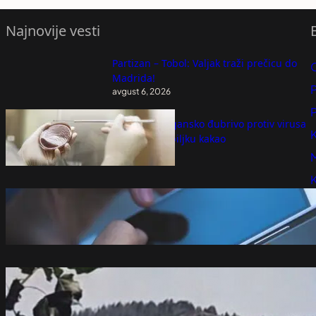
Najnovije vesti
Partizan – Tobol: Valjak traži prečicu do
Madrida!
P
avgust 6, 2026
P
Otkriveno organsko đubrivo protiv virusa
K
koji napada biljku kakao
avgust 6, 2026
Veliki proizvođač telefona na "crnoj listi"
avgust 6, 2026
Ugašen požar na gradskoj deponiji
avgust 6, 2026