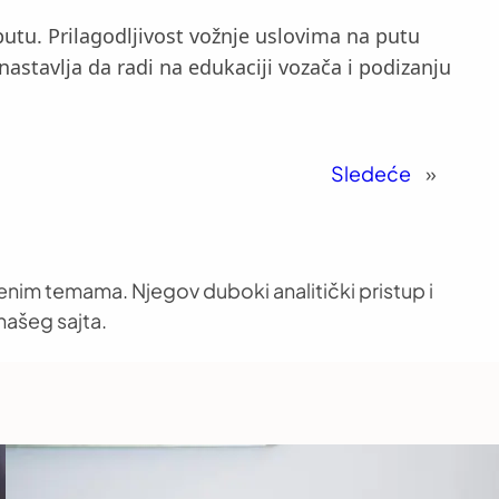
putu. Prilagodljivost vožnje uslovima na putu
nastavlja da radi na edukaciji vozača i podizanju
Sledeće
»
venim temama. Njegov duboki analitički pristup i
našeg sajta.