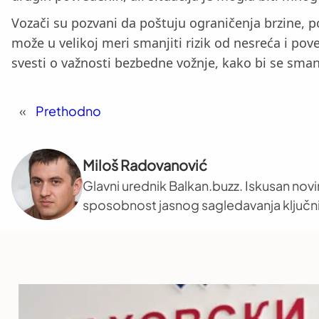
Vozači su pozvani da poštuju ograničenja brzine, p
može u velikoj meri smanjiti rizik od nesreća i pov
svesti o važnosti bezbedne vožnje, kako bi se sman
«
Prethodno
Miloš Radovanović
Glavni urednik Balkan.buzz. Iskusan novi
sposobnost jasnog sagledavanja ključni