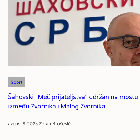
Sport
Šahovski "Meč prijateljstva" održan na mostu
između Zvornika i Malog Zvornika
avgust 8, 2026
.
Zoran Milošević