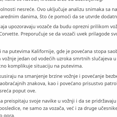
 okolnosti nesreće. Ovo uključuje analizu snimaka sa 
u narednim danima, što će pomoći da se utvrde dodatni
ja upozoravaju vozače da budu oprezni prilikom vož
orvette. Preporučuje se da vozači uvek prilagode sv
i na putevima Kalifornije, gde je povećana stopa sao
m vožnje jedan od vodećih uzroka smrtnih slučajeva u
tno komplikuje situaciju na putevima.
kusiraju na smanjenje brzine vožnje i povećanje bezbe
saobraćajnih znakova, kao i povećano prisustvo patro
sreća poput ove.
a preispitaju svoje navike u vožnji i da se pridržava
posledice, ne samo za vozača, već i za druge učesnike
o gora.