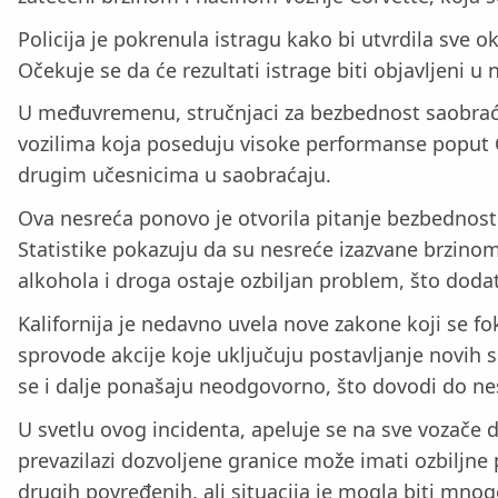
Policija je pokrenula istragu kako bi utvrdila sve
Očekuje se da će rezultati istrage biti objavljeni 
U međuvremenu, stručnjaci za bezbednost saobraća
vozilima koja poseduju visoke performanse poput C
drugim učesnicima u saobraćaju.
Ova nesreća ponovo je otvorila pitanje bezbednost
Statistike pokazuju da su nesreće izazvane brzino
alkohola i droga ostaje ozbiljan problem, što doda
Kalifornija je nedavno uvela nove zakone koji se fo
sprovode akcije koje uključuju postavljanje novih 
se i dalje ponašaju neodgovorno, što dovodi do ne
U svetlu ovog incidenta, apeluje se na sve vozače d
prevazilazi dozvoljene granice može imati ozbiljne 
drugih povređenih, ali situacija je mogla biti mnog