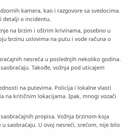
nadzornih kamera, kao i razgovore sa svedocima.
 detalji o incidentu.
nje na brzim i oštrim krivinama, posebno u
oju brzinu uslovima na putu i vode računa o
braćajnih nesreća u poslednjih nekoliko godina.
 saobraćaju. Takođe, vožnja pod uticajem
dnosti na putevima. Policija i lokalne vlasti
la na kritičnim lokacijama. Ipak, mnogi vozači
ju saobraćajnih propisa. Vožnja brzinom koja
 u saobraćaju. U ovoj nesreći, srećom, nije bilo