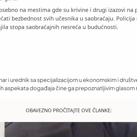
osebno na mestima gde su krivine i drugi izazovi na 
ećati bezbednost svih učesnika u saobraćaju. Policija 
jila stopa saobraćajnih nesreća u budućnosti.
nar i urednik sa specijalizacijom u ekonomskim i društ
h aspekata događaja čine ga prepoznatljivim glasom 
OBAVEZNO PROČITAJTE OVE ČLANKE: