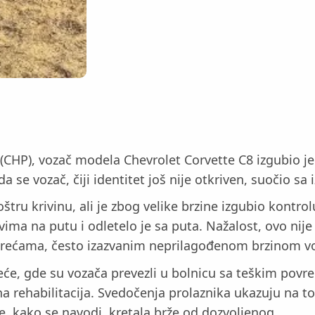
 (CHP), vozač modela Chevrolet Corvette C8 izgubio j
 se vozač, čiji identitet još nije otkriven, suočio s
tru krivinu, ali je zbog velike brzine izgubio kontro
ovima na putu i odletelo je sa puta. Nažalost, ovo nije
srećama, često izazvanim neprilagođenom brzinom vo
reće, gde su vozača prevezli u bolnicu sa teškim pov
na rehabilitacija. Svedočenja prolaznika ukazuju na t
e, kako se navodi, kretala brže od dozvoljenog.