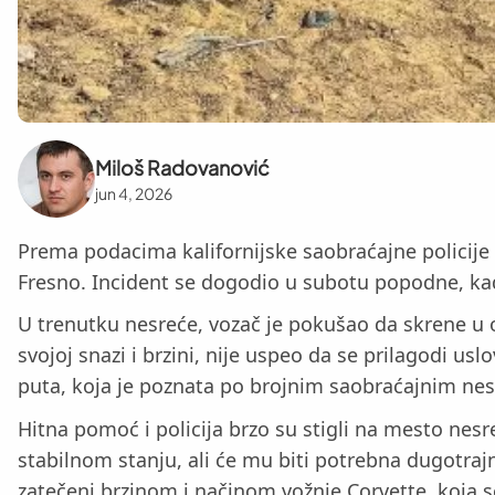
Miloš Radovanović
jun 4, 2026
Prema podacima kalifornijske saobraćajne policije
Fresno. Incident se dogodio u subotu popodne, kada
U trenutku nesreće, vozač je pokušao da skrene u oš
svojoj snazi i brzini, nije uspeo da se prilagodi usl
puta, koja je poznata po brojnim saobraćajnim ne
Hitna pomoć i policija brzo su stigli na mesto nes
stabilnom stanju, ali će mu biti potrebna dugotraj
zatečeni brzinom i načinom vožnje Corvette, koja s