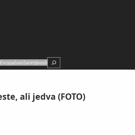
Search
e
Evropa
Svet
Zanimljivosti
ste, ali jedva (FOTO)