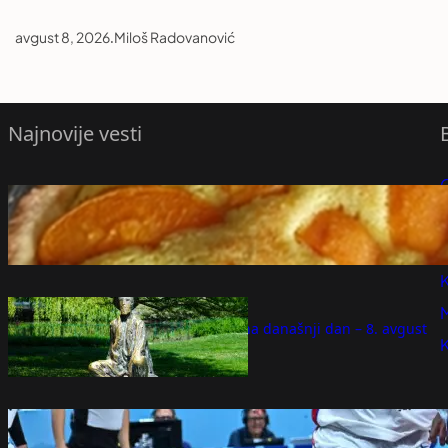
avgust 8, 2026
.
Miloš Radovanović
Najnovije vesti
Recept dana: Tart sa kajsijama osvaja
P
sočnim nadevom i prhkim testom
avgust 8, 2026
P
K
Dogodilo se na današnji dan – 8. avgust
avgust 8, 2026
KSS objavio cenu karata za meč Srbije i