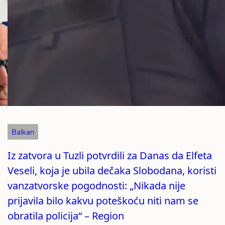
Balkan
Iz zatvora u Tuzli potvrdili za Danas da Elfeta
Veseli, koja je ubila dečaka Slobodana, koristi
vanzatvorske pogodnosti: „Nikada nije
prijavila bilo kakvu poteškoću niti nam se
obratila policija“ – Region