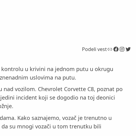
Link
Facebook
Instagram
Twitter
Podeli vest
e kontrolu u krivini na jednom putu u okrugu
a iznenadnim uslovima na putu.
lu nad vozilom. Chevrolet Corvette C8, poznat po
 jedini incident koji se dogodio na toj deonici
žnje.
redama. Kako saznajemo, vozač je trenutno u
o da su mnogi vozači u tom trenutku bili