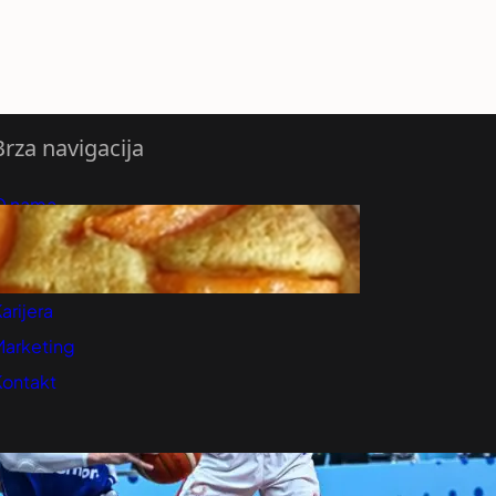
Brza navigacija
O nama
redloži Vest
retplatite se na vesti
arijera
Marketing
Kontakt