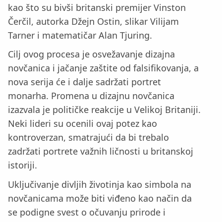
kao što su bivši britanski premijer Vinston
Čerčil, autorka Džejn Ostin, slikar Vilijam
Tarner i matematičar Alan Tjuring.
Cilj ovog procesa je osvežavanje dizajna
novčanica i jačanje zaštite od falsifikovanja, a
nova serija će i dalje sadržati portret
monarha. Promena u dizajnu novčanica
izazvala je političke reakcije u Velikoj Britaniji.
Neki lideri su ocenili ovaj potez kao
kontroverzan, smatrajući da bi trebalo
zadržati portrete važnih ličnosti u britanskoj
istoriji.
Uključivanje divljih životinja kao simbola na
novčanicama može biti viđeno kao način da
se podigne svest o očuvanju prirode i