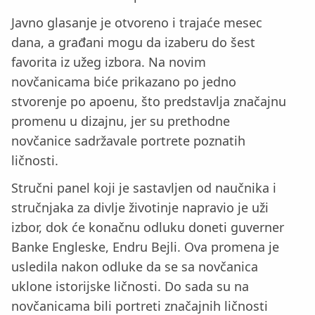
Javno glasanje je otvoreno i trajaće mesec
dana, a građani mogu da izaberu do šest
favorita iz užeg izbora. Na novim
novčanicama biće prikazano po jedno
stvorenje po apoenu, što predstavlja značajnu
promenu u dizajnu, jer su prethodne
novčanice sadržavale portrete poznatih
ličnosti.
Stručni panel koji je sastavljen od naučnika i
stručnjaka za divlje životinje napravio je uži
izbor, dok će konačnu odluku doneti guverner
Banke Engleske, Endru Bejli. Ova promena je
usledila nakon odluke da se sa novčanica
uklone istorijske ličnosti. Do sada su na
novčanicama bili portreti značajnih ličnosti