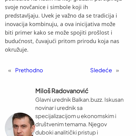
svoje novčanice i simbole koji ih
predstavljaju. Uvek je važno da se tradicija i
inovacija kombinuju, a ova inicijativa može
biti primer kako se može spojiti prošlost i
budućnost, čuvajući pritom prirodu koja nas
okružuje.
«
Prethodno
Sledeće
»
Miloš Radovanović
Glavni urednik Balkan.buzz. Iskusan
novinar i urednik sa
specijalizacijom u ekonomskim i
društvenim temama. Njegov
duboki analitički pristup i