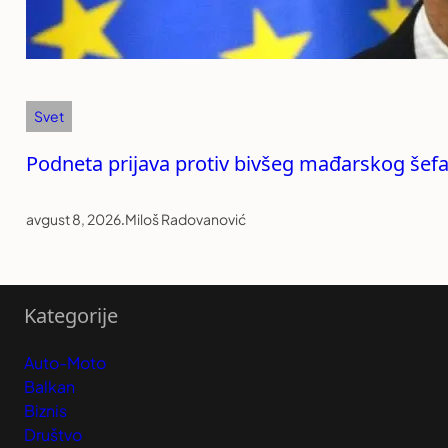
Svet
Podneta prijava protiv bivšeg mađarskog šefa
avgust 8, 2026
.
Miloš Radovanović
Kategorije
Auto-Moto
Balkan
Biznis
Društvo