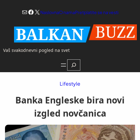
Skoči
Mail
Facebook
X
na
Naslovna
O nama
Pretplatite se na vesti
sadržaj
Vaš svakodnevni pogled na svet
Search
Lifestyle
Banka Engleske bira novi
izgled novčanica