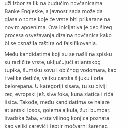
uži izbor za lik na budućim novčanicama
Banke Engleske, a javnost sada može da
glasa o tome koje će vrste biti prikazane na
novim apoenima. Ova inicijativa je deo šireg
procesa osvežavanja dizajna novčanica kako
bi se osnažila zaštita od falsifikovanja.
Među kandidatima koji su se našli na spisku
su različite vrste, uključujući atlantskog
tupika, šumsku sovu i običnog vodomara, kao
i velike detliće, veliku carska šljuku i orla
belorepana. U kategoriji sisara, tu su divlji
zec, evropski jež, siva foka, kuna zlatica i riđa
lisica. Takođe, među kandidatima se nalaze
atlantski losos, golema ajkula, žuti bumbar,
livadska žaba, vrsta vilinog konjica poznata
kao veliki carević i leptir močvarni šarenac.