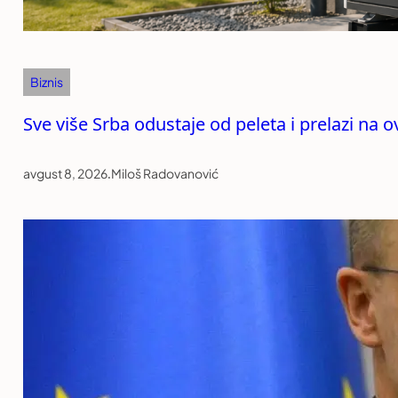
Biznis
Sve više Srba odustaje od peleta i prelazi na o
avgust 8, 2026
.
Miloš Radovanović