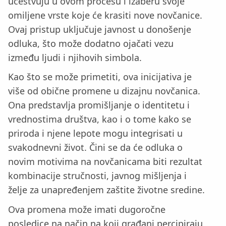
učestvuju u ovom procesu i izaberu svoje
omiljene vrste koje će krasiti nove novčanice.
Ovaj pristup uključuje javnost u donošenje
odluka, što može dodatno ojačati vezu
između ljudi i njihovih simbola.
Kao što se može primetiti, ova inicijativa je
više od obične promene u dizajnu novčanica.
Ona predstavlja promišljanje o identitetu i
vrednostima društva, kao i o tome kako se
priroda i njene lepote mogu integrisati u
svakodnevni život. Čini se da će odluka o
novim motivima na novčanicama biti rezultat
kombinacije stručnosti, javnog mišljenja i
želje za unapređenjem zaštite životne sredine.
Ova promena može imati dugoročne
posledice na način na koji građani percipiraju