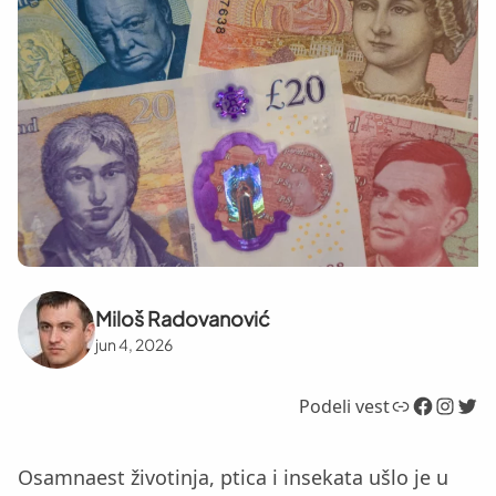
Miloš Radovanović
jun 4, 2026
Link
Facebook
Instagram
Twitter
Podeli vest
Osamnaest životinja, ptica i insekata ušlo je u