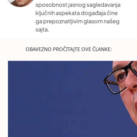
sposobnost jasnog sagledavanja
ključnih aspekata događaja čine
ga prepoznatljivim glasom našeg
sajta.
OBAVEZNO PROČITAJTE OVE ČLANKE: