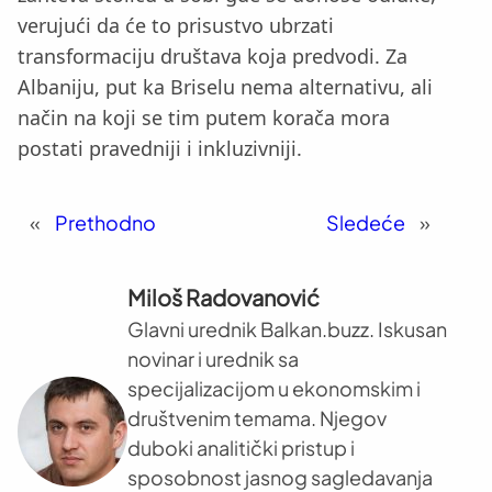
verujući da će to prisustvo ubrzati
transformaciju društava koja predvodi. Za
Albaniju, put ka Briselu nema alternativu, ali
način na koji se tim putem korača mora
postati pravedniji i inkluzivniji.
«
Prethodno
Sledeće
»
Miloš Radovanović
Glavni urednik Balkan.buzz. Iskusan
novinar i urednik sa
specijalizacijom u ekonomskim i
društvenim temama. Njegov
duboki analitički pristup i
sposobnost jasnog sagledavanja