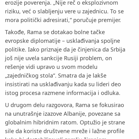
erozije poverenja. „Nije reč o eksplozivnom
riziku, već o slabljenju vere u zajednicu. To se
mora politički adresirati,“ poručuje premijer.
Takođe, Rama se dotakao bolne tačke
evropske diplomatije – usklađivanja spoljne
politike. Iako priznaje da je činjenica da Srbija
još nije uvela sankcije Rusiji problem, on
rešenje vidi upravo u svom modelu
„zajedničkog stola“. Smatra da je lakše
insistirati na usklađivanju kada su lideri deo
istog procesa razmene informacija i odluka.
U drugom delu razgovora, Rama se fokusirao
na unutrašnje izazove Albanije, povezane sa
globalnim hibridnim ratom. Optužio je strane
sile da koriste društvene mreže i lažne profile