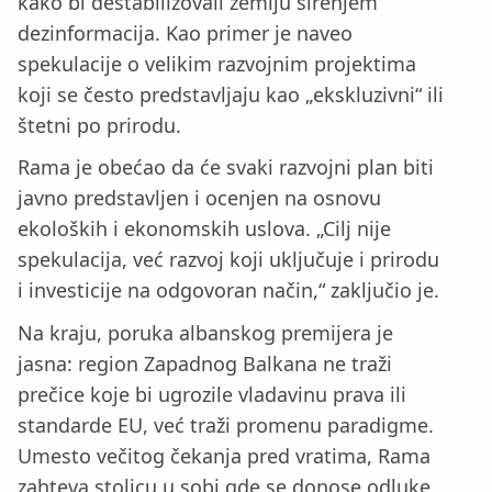
kako bi destabilizovali zemlju širenjem
dezinformacija. Kao primer je naveo
spekulacije o velikim razvojnim projektima
koji se često predstavljaju kao „ekskluzivni“ ili
štetni po prirodu.
Rama je obećao da će svaki razvojni plan biti
javno predstavljen i ocenjen na osnovu
ekoloških i ekonomskih uslova. „Cilj nije
spekulacija, već razvoj koji uključuje i prirodu
i investicije na odgovoran način,“ zaključio je.
Na kraju, poruka albanskog premijera je
jasna: region Zapadnog Balkana ne traži
prečice koje bi ugrozile vladavinu prava ili
standarde EU, već traži promenu paradigme.
Umesto večitog čekanja pred vratima, Rama
zahteva stolicu u sobi gde se donose odluke,