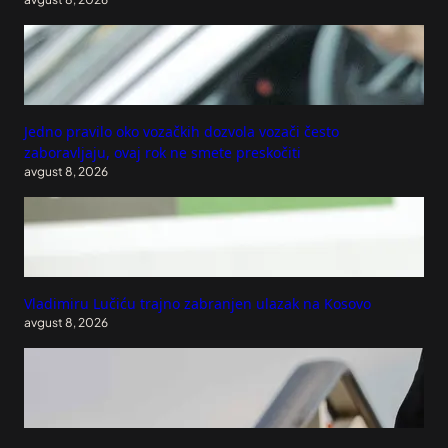
Jedno pravilo oko vozačkih dozvola vozači često
zaboravljaju, ovaj rok ne smete preskočiti
avgust 8, 2026
Vladimiru Lučiću trajno zabranjen ulazak na Kosovo
avgust 8, 2026