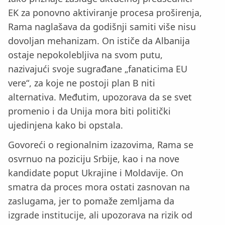
EK za ponovno aktiviranje procesa proširenja,
Rama naglašava da godišnji samiti više nisu
dovoljan mehanizam. On ističe da Albanija
ostaje nepokolebljiva na svom putu,
nazivajući svoje sugrađane „fanaticima EU
vere“, za koje ne postoji plan B niti
alternativa. Međutim, upozorava da se svet
promenio i da Unija mora biti politički
ujedinjena kako bi opstala.
Govoreći o regionalnim izazovima, Rama se
osvrnuo na poziciju Srbije, kao i na nove
kandidate poput Ukrajine i Moldavije. On
smatra da proces mora ostati zasnovan na
zaslugama, jer to pomaže zemljama da
izgrade institucije, ali upozorava na rizik od