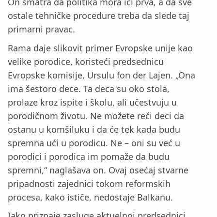
On smatra da politika mora ići prva, a da sve
ostale tehničke procedure treba da slede taj
primarni pravac.
Rama daje slikovit primer Evropske unije kao
velike porodice, koristeći predsednicu
Evropske komisije, Ursulu fon der Lajen. „Ona
ima šestoro dece. Ta deca su oko stola,
prolaze kroz ispite i školu, ali učestvuju u
porodičnom životu. Ne možete reći deci da
ostanu u komšiluku i da će tek kada budu
spremna ući u porodicu. Ne – oni su već u
porodici i porodica im pomaže da budu
spremni,“ naglašava on. Ovaj osećaj stvarne
pripadnosti zajednici tokom reformskih
procesa, kako ističe, nedostaje Balkanu.
Iako priznaje zasluge aktuelnoj predsednici