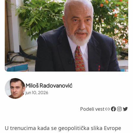
Miloš Radovanović
jun 10, 2026
Link
Facebook
Instagram
Twitter
Podeli vest
U trenucima kada se geopolitička slika Evrope