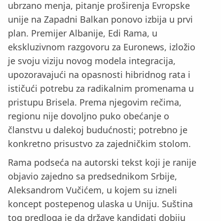
ubrzano menja, pitanje proširenja Evropske
unije na Zapadni Balkan ponovo izbija u prvi
plan. Premijer Albanije, Edi Rama, u
ekskluzivnom razgovoru za Euronews, izložio
je svoju viziju novog modela integracija,
upozoravajući na opasnosti hibridnog rata i
ističući potrebu za radikalnim promenama u
pristupu Brisela. Prema njegovim rečima,
regionu nije dovoljno puko obećanje o
članstvu u dalekoj budućnosti; potrebno je
konkretno prisustvo za zajedničkim stolom.
Rama podseća na autorski tekst koji je ranije
objavio zajedno sa predsednikom Srbije,
Aleksandrom Vučićem, u kojem su izneli
koncept postepenog ulaska u Uniju. Suština
tog predloga je da države kandidati dobiju