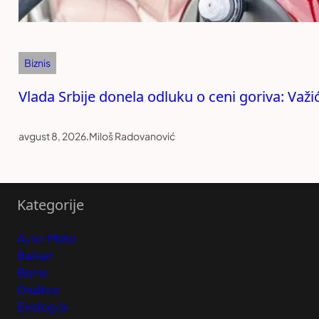
Biznis
Vlada Srbije donela odluku o ceni goriva: Važi
avgust 8, 2026
.
Miloš Radovanović
Kategorije
Auto-Moto
Balkan
Biznis
Društvo
Ekologija