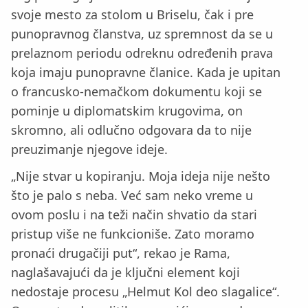
svoje mesto za stolom u Briselu, čak i pre
punopravnog članstva, uz spremnost da se u
prelaznom periodu odreknu određenih prava
koja imaju punopravne članice. Kada je upitan
o francusko-nemačkom dokumentu koji se
pominje u diplomatskim krugovima, on
skromno, ali odlučno odgovara da to nije
preuzimanje njegove ideje.
„Nije stvar u kopiranju. Moja ideja nije nešto
što je palo s neba. Već sam neko vreme u
ovom poslu i na teži način shvatio da stari
pristup više ne funkcioniše. Zato moramo
pronaći drugačiji put“, rekao je Rama,
naglašavajući da je ključni element koji
nedostaje procesu „Helmut Kol deo slagalice“.