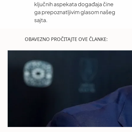
ključnih aspekata događaja čine
ga prepoznatljivim glasom našeg
sajta.
OBAVEZNO PROČITAJTE OVE ČLANKE: