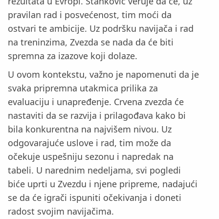
rezultata u Evropi. Stanković veruje da će, uz
pravilan rad i posvećenost, tim moći da
ostvari te ambicije. Uz podršku navijača i rad
na treninzima, Zvezda se nada da će biti
spremna za izazove koji dolaze.
U ovom kontekstu, važno je napomenuti da je
svaka pripremna utakmica prilika za
evaluaciju i unapređenje. Crvena zvezda će
nastaviti da se razvija i prilagođava kako bi
bila konkurentna na najvišem nivou. Uz
odgovarajuće uslove i rad, tim može da
očekuje uspešniju sezonu i napredak na
tabeli. U narednim nedeljama, svi pogledi
biće uprti u Zvezdu i njene pripreme, nadajući
se da će igrači ispuniti očekivanja i doneti
radost svojim navijačima.