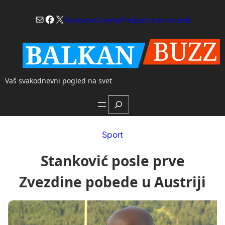
Skoči
Mail
Facebook
X
na
Naslovna
O nama
Pretplatite se na vesti
sadržaj
Vaš svakodnevni pogled na svet
Search
Sport
Stanković posle prve
Zvezdine pobede u Austriji