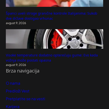
Španci uveli stroge granične kontrole Italijanima: Sukob
dve države dostigao vrhunac
avgust 9, 2026
Visoke temperature dodatno opterećuju gume: Evo kada
vožnja može postati opasna
avgust 9, 2026
Brza navigacija
O nama
Predloži Vest
Pretplatite se na vesti
Karijera