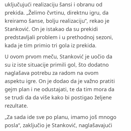
uključujući realizaciju šansi i obranu od
prekida. „Želimo čvrtinu, direktnu igru, da
kreiramo šanse, bolju realizaciju“, rekao je
Stanković. On je istakao da su prekidi
predstavljali problem i u prethodnoj sezoni,
kada je tim primio tri gola iz prekida.
U ovom prvom meču, Stanković je uočio da
su iz iste situacije primili gol, što dodatno
naglašava potrebu za radom na ovom
aspektu igre. On je dodao da je važno pratiti
gejm plan i ne odustajati, te da tim mora da
se trudi da da više kako bi postigao željene
rezultate.
„Za sada ide sve po planu, imamo još mnogo
posla“, zaključio je Stanković, naglašavajući