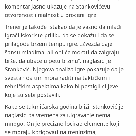
komentar jasno ukazuje na Stankovićevu
otvorenost i realnost u proceni igre.
Trener je takođe istakao da je važno da mlađi
igrači iskoriste priliku da se dokažu i da se
prilagode bržem tempu igre. „Zvezda daje
šansu mladima, ali oni će morati da zaigraju
brže, da ubace u petu brzinu“, naglasio je
Stanković. Njegova analiza igre pokazuje da je
svestan da tim mora raditi na taktičkim i
tehničkim aspektima kako bi postigli ciljeve
koje su sebi postavili.
Kako se takmičarska godina bliži, Stanković je
naglasio da vremena za uigravanje nema
mnogo. On je precizno locirao elemente koji
se moraju korigovati na treninzima,