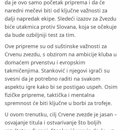
da je ovo samo početak priprema i da će
naredni mečevi biti od ključne važnosti za
dalji napredak ekipe. Sledeći izazov za Zvezdu
biće utakmica protiv Slovana, koja se očekuje
da bude ozbiljniji test za tim.
Ove pripreme su od suštinske važnosti za
Crvenu zvezdu, s obzirom na ambicije kluba u
domaćem prvenstvu i evropskim
takmičenjima. Stanković i njegovi igrači su
svesni da je potrebno raditi na svakom
aspektu igre kako bi se postigao uspeh. Osim
fizičke pripreme, taktička i mentalna
spremnost će biti ključne u borbi za trofeje.
U ovom trenutku, cilj Crvene zvezde je jasan –
osvajanje titula i ostvarivanje što boljih