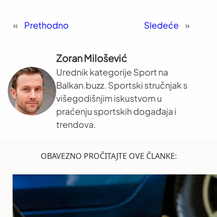
«
Prethodno
Sledeće
»
Zoran Milošević
Urednik kategorije Sport na
Balkan.buzz. Sportski stručnjak s
višegodišnjim iskustvom u
praćenju sportskih događaja i
trendova.
OBAVEZNO PROČITAJTE OVE ČLANKE: