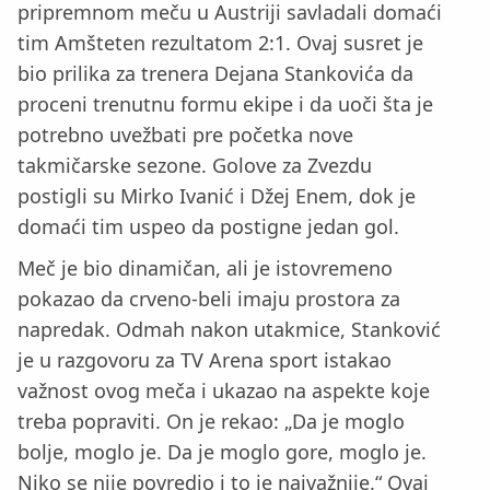
pripremnom meču u Austriji savladali domaći
tim Amšteten rezultatom 2:1. Ovaj susret je
bio prilika za trenera Dejana Stankovića da
proceni trenutnu formu ekipe i da uoči šta je
potrebno uvežbati pre početka nove
takmičarske sezone. Golove za Zvezdu
postigli su Mirko Ivanić i Džej Enem, dok je
domaći tim uspeo da postigne jedan gol.
Meč je bio dinamičan, ali je istovremeno
pokazao da crveno-beli imaju prostora za
napredak. Odmah nakon utakmice, Stanković
je u razgovoru za TV Arena sport istakao
važnost ovog meča i ukazao na aspekte koje
treba popraviti. On je rekao: „Da je moglo
bolje, moglo je. Da je moglo gore, moglo je.
Niko se nije povredio i to je najvažnije.“ Ovaj