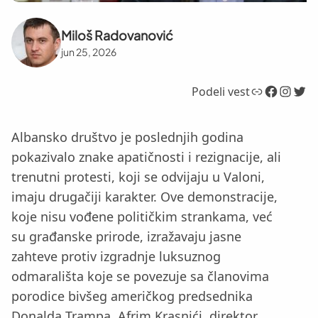
Miloš Radovanović
jun 25, 2026
Link
Facebook
Instagram
Twitter
Podeli vest
Albansko društvo je poslednjih godina
pokazivalo znake apatičnosti i rezignacije, ali
trenutni protesti, koji se odvijaju u Valoni,
imaju drugačiji karakter. Ove demonstracije,
koje nisu vođene političkim strankama, već
su građanske prirode, izražavaju jasne
zahteve protiv izgradnje luksuznog
odmarališta koje se povezuje sa članovima
porodice bivšeg američkog predsednika
Donalda Trampa. Afrim Krasnići, direktor