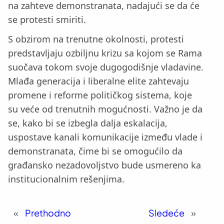
na zahteve demonstranata, nadajući se da će
se protesti smiriti.
S obzirom na trenutne okolnosti, protesti
predstavljaju ozbiljnu krizu sa kojom se Rama
suočava tokom svoje dugogodišnje vladavine.
Mlađa generacija i liberalne elite zahtevaju
promene i reforme političkog sistema, koje
su veće od trenutnih mogućnosti. Važno je da
se, kako bi se izbegla dalja eskalacija,
uspostave kanali komunikacije između vlade i
demonstranata, čime bi se omogućilo da
građansko nezadovoljstvo bude usmereno ka
institucionalnim rešenjima.
«
Prethodno
Sledeće
»