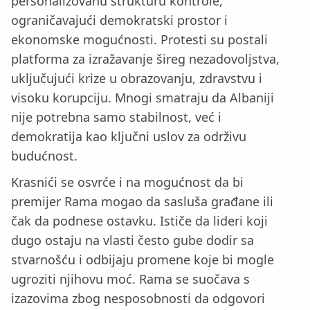
personalizovanu strukturu kontrole,
ograničavajući demokratski prostor i
ekonomske mogućnosti. Protesti su postali
platforma za izražavanje šireg nezadovoljstva,
uključujući krize u obrazovanju, zdravstvu i
visoku korupciju. Mnogi smatraju da Albaniji
nije potrebna samo stabilnost, već i
demokratija kao ključni uslov za održivu
budućnost.
Krasnići se osvrće i na mogućnost da bi
premijer Rama mogao da sasluša građane ili
čak da podnese ostavku. Ističe da lideri koji
dugo ostaju na vlasti često gube dodir sa
stvarnošću i odbijaju promene koje bi mogle
ugroziti njihovu moć. Rama se suočava s
izazovima zbog nesposobnosti da odgovori