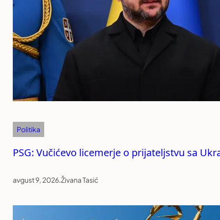
Politika
PSG: Vučićevo licemerje o prijateljstvu sa Uk
avgust 9, 2026
.
Živana Tasić