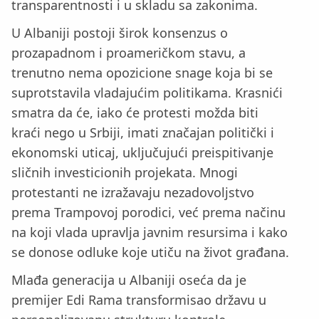
transparentnosti i u skladu sa zakonima.
U Albaniji postoji širok konsenzus o
prozapadnom i proameričkom stavu, a
trenutno nema opozicione snage koja bi se
suprotstavila vladajućim politikama. Krasnići
smatra da će, iako će protesti možda biti
kraći nego u Srbiji, imati značajan politički i
ekonomski uticaj, uključujući preispitivanje
sličnih investicionih projekata. Mnogi
protestanti ne izražavaju nezadovoljstvo
prema Trampovoj porodici, već prema načinu
na koji vlada upravlja javnim resursima i kako
se donose odluke koje utiču na život građana.
Mlađa generacija u Albaniji oseća da je
premijer Edi Rama transformisao državu u