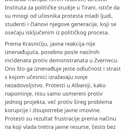
Instituta za političke studije u Tirani, ističe da
su mnogi od učesnika protesta mladi ljudi,
studenti i članovi njegove generacije, koji se
osećaju isključenim iz političkog procesa.
Prema Krasnićiju, javna reakcija nije
iznenađujuća, posebno posle nasilnih
incidenata protiv demonstranata u Zvernecu.
Ono što ga iznenađuje jeste odlučnost i strast
s kojom učesnici izražavaju svoje
nezadovoljstvo. Protesti u Albaniji, kako
napominje, nisu samo usmereni protiv
jednog projekta, već protiv šireg problema
korupcije i zloupotrebe javne imovine.
Protesti su rezultat frustracije prema načinu
na koji vlada tretira javne resurse, često bez