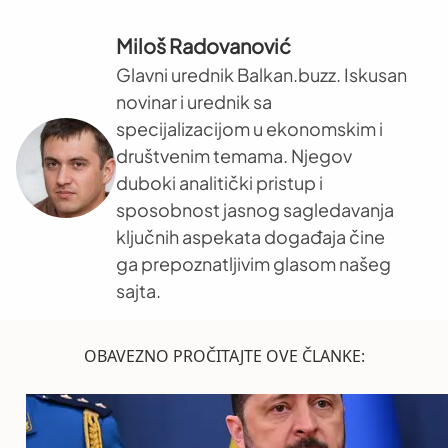
Miloš Radovanović
Glavni urednik Balkan.buzz. Iskusan
novinar i urednik sa
specijalizacijom u ekonomskim i
društvenim temama. Njegov
duboki analitički pristup i
sposobnost jasnog sagledavanja
ključnih aspekata događaja čine
ga prepoznatljivim glasom našeg
sajta.
OBAVEZNO PROČITAJTE OVE ČLANKE: