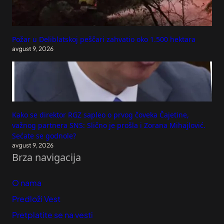
Požar u Deliblatskoj peščari zahvatio oko 1.500 hektara
avgust 9, 2026
Kako se direktor RGZ sapleo o prvog čoveka Čajetine,
važnog partnera SNS: Slično je prošla i Zorana Mihajlović.
Sećate se godnole?
avgust 9, 2026
Brza navigacija
O nama
Predloži Vest
Pretplatite se na vesti