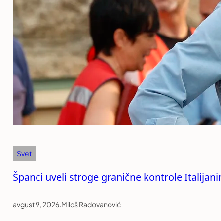
Svet
Španci uveli stroge granične kontrole Italija
avgust 9, 2026
.
Miloš Radovanović