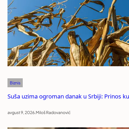
Biznis
Suša uzima ogroman danak u Srbiji: Prinos ku
avgust 9, 2026
.
Miloš Radovanović