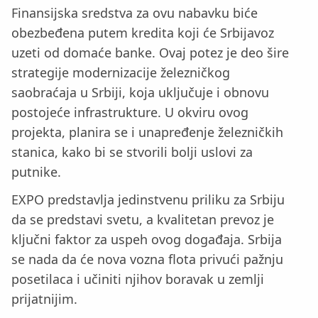
Finansijska sredstva za ovu nabavku biće
obezbeđena putem kredita koji će Srbijavoz
uzeti od domaće banke. Ovaj potez je deo šire
strategije modernizacije železničkog
saobraćaja u Srbiji, koja uključuje i obnovu
postojeće infrastrukture. U okviru ovog
projekta, planira se i unapređenje železničkih
stanica, kako bi se stvorili bolji uslovi za
putnike.
EXPO predstavlja jedinstvenu priliku za Srbiju
da se predstavi svetu, a kvalitetan prevoz je
ključni faktor za uspeh ovog događaja. Srbija
se nada da će nova vozna flota privući pažnju
posetilaca i učiniti njihov boravak u zemlji
prijatnijim.