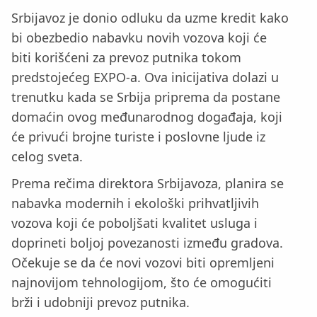
Srbijavoz je donio odluku da uzme kredit kako
bi obezbedio nabavku novih vozova koji će
biti korišćeni za prevoz putnika tokom
predstojećeg EXPO-a. Ova inicijativa dolazi u
trenutku kada se Srbija priprema da postane
domaćin ovog međunarodnog događaja, koji
će privući brojne turiste i poslovne ljude iz
celog sveta.
Prema rečima direktora Srbijavoza, planira se
nabavka modernih i ekološki prihvatljivih
vozova koji će poboljšati kvalitet usluga i
doprineti boljoj povezanosti između gradova.
Očekuje se da će novi vozovi biti opremljeni
najnovijom tehnologijom, što će omogućiti
brži i udobniji prevoz putnika.