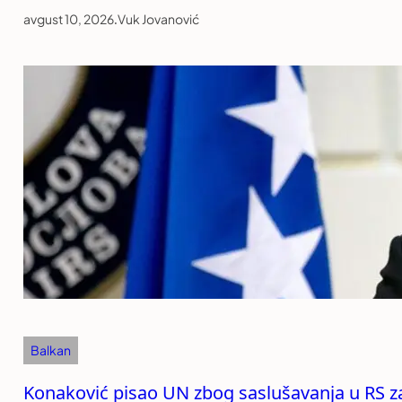
avgust 10, 2026
.
Vuk Jovanović
Balkan
Konaković pisao UN zbog saslušavanja u RS z