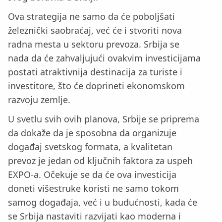
Ova strategija ne samo da će poboljšati
železnički saobraćaj, već će i stvoriti nova
radna mesta u sektoru prevoza. Srbija se
nada da će zahvaljujući ovakvim investicijama
postati atraktivnija destinacija za turiste i
investitore, što će doprineti ekonomskom
razvoju zemlje.
U svetlu svih ovih planova, Srbije se priprema
da dokaže da je sposobna da organizuje
događaj svetskog formata, a kvalitetan
prevoz je jedan od ključnih faktora za uspeh
EXPO-a. Očekuje se da će ova investicija
doneti višestruke koristi ne samo tokom
samog događaja, već i u budućnosti, kada će
se Srbija nastaviti razvijati kao moderna i