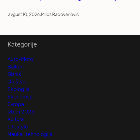
avgust 10, 2026
.
Miloš Radovanović
Kategorije
Auto-Moto
Balkan
Biznis
Društvo
Ekologija
Ekonomija
Evropa
Izbori 2023
Kultura
Lifestyle
Nauka i tehnologija