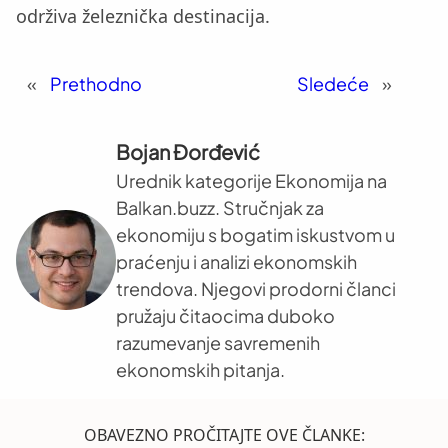
održiva železnička destinacija.
«
Prethodno
Sledeće
»
Bojan Đorđević
Urednik kategorije Ekonomija na
Balkan.buzz. Stručnjak za
ekonomiju s bogatim iskustvom u
praćenju i analizi ekonomskih
trendova. Njegovi prodorni članci
pružaju čitaocima duboko
razumevanje savremenih
ekonomskih pitanja.
OBAVEZNO PROČITAJTE OVE ČLANKE: