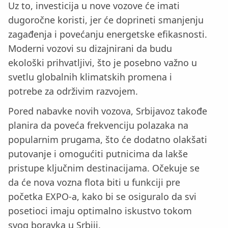
Uz to, investicija u nove vozove će imati
dugoročne koristi, jer će doprineti smanjenju
zagađenja i povećanju energetske efikasnosti.
Moderni vozovi su dizajnirani da budu
ekološki prihvatljivi, što je posebno važno u
svetlu globalnih klimatskih promena i
potrebe za održivim razvojem.
Pored nabavke novih vozova, Srbijavoz takođe
planira da poveća frekvenciju polazaka na
popularnim prugama, što će dodatno olakšati
putovanje i omogućiti putnicima da lakše
pristupe ključnim destinacijama. Očekuje se
da će nova vozna flota biti u funkciji pre
početka EXPO-a, kako bi se osiguralo da svi
posetioci imaju optimalno iskustvo tokom
svog boravka u Srbiji.