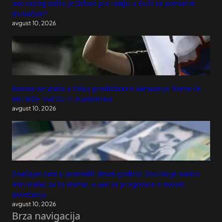
ovo razlog zašto je Orban pio rakiju u Guči sa poznatim
trubačem?
avgust 10, 2026
Kosovo se vraća u fokus predizborne kampanje: Kome će
biti teže, Vučiću ili studentima
avgust 10, 2026
Značajan rast u proteklih deset godina: Ovoliko je skočio
minimalac za to vreme, a sad se pregovara o novom
povećanju
avgust 10, 2026
Brza navigacija