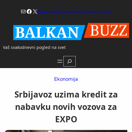
Skoči
Mail
Facebook
X
na
Naslovna
O nama
Pretplatite se na vesti
sadržaj
Vaš svakodnevni pogled na svet
Search
Ekonomija
Srbijavoz uzima kredit za
nabavku novih vozova za
EXPO