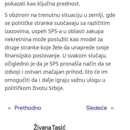
pokazati kao ključna prednost.
S obzirom na trenutnu situaciju u zemlji, gde
se političke stranke suočavaju sa različitim
izazovima, uspeh SPS-a u oblasti zakupa
nekretnina može poslužiti kao model za
druge stranke koje žele da unaprede svoje
finansijsko poslovanje. U svakom slučaju,
očigledno je da je SPS pronašla način da se
izdvoji i ostvari značajan prihod, što će im
omogućiti da i dalje igraju važnu ulogu u
političkom životu Srbije.
«
Prethodno
Sledeće
»
Živana Tasić