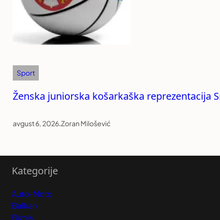
Sport
Ženska juniorska košarkaška reprezentacija Sr
avgust 6, 2026
.
Zoran Milošević
Kategorije
Auto-Moto
Balkan
Biznis