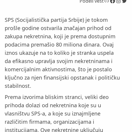
Link
Facebook
Instagram
Twitter
Podeli vest
SPS (Socijalistička partija Srbije) je tokom
prošle godine ostvarila značajan prihod od
zakupa nekretnina, koji je prema dostupnim
podacima premašio 80 miliona dinara. Ovaj
iznos ukazuje na to koliko je stranka uspela
da efikasno upravlja svojim nekretninama i
komercijalnim aktivnostima, što je postalo
ključno za njen finansijski opstanak i političku
stabilnost.
Prema izvorima bliskim stranci, veliki deo
prihoda dolazi od nekretnina koje su u
vlasništvu SPS-a, a koje su iznajmljene
različitim firmama, organizacijama i
institucijama. Ove nekretnine uključuju