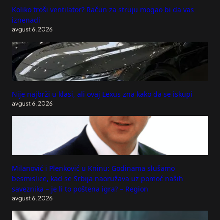
Koliko troši ventilator? Račun za struju mogao bi da vas
iznenadi
avgust 6, 2026
Nije najbrži u klasi, ali ovaj Lexus zna kako da se iskupi
avgust 6, 2026
Milanović i Plenković u Kninu: Godinama slušamo
besmislice, kad se Srbija naoružava uz pomoć naših
saveznika – je li to poštena igra? – Region
avgust 6, 2026