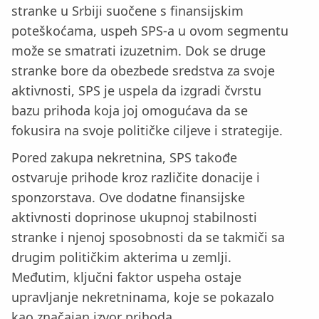
stranke u Srbiji suočene s finansijskim
poteškoćama, uspeh SPS-a u ovom segmentu
može se smatrati izuzetnim. Dok se druge
stranke bore da obezbede sredstva za svoje
aktivnosti, SPS je uspela da izgradi čvrstu
bazu prihoda koja joj omogućava da se
fokusira na svoje političke ciljeve i strategije.
Pored zakupa nekretnina, SPS takođe
ostvaruje prihode kroz različite donacije i
sponzorstava. Ove dodatne finansijske
aktivnosti doprinose ukupnoj stabilnosti
stranke i njenoj sposobnosti da se takmiči sa
drugim političkim akterima u zemlji.
Međutim, ključni faktor uspeha ostaje
upravljanje nekretninama, koje se pokazalo
kao značajan izvor prihoda.