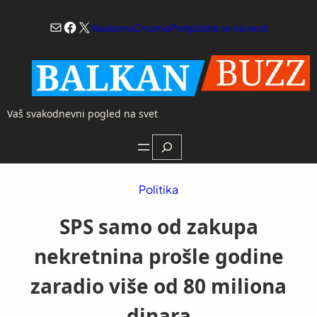
Skoči
Mail
Facebook
X
na
Naslovna
O nama
Pretplatite se na vesti
sadržaj
Vaš svakodnevni pogled na svet
Search
Politika
SPS samo od zakupa
nekretnina prošle godine
zaradio više od 80 miliona
dinara