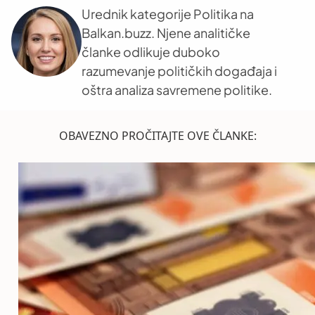
Urednik kategorije Politika na
Balkan.buzz. Njene analitičke
članke odlikuje duboko
razumevanje političkih događaja i
oštra analiza savremene politike.
OBAVEZNO PROČITAJTE OVE ČLANKE: