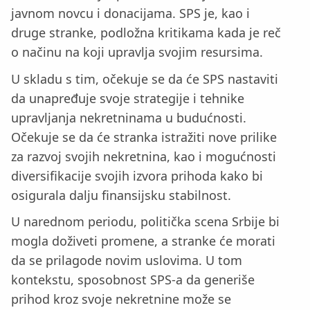
javnom novcu i donacijama. SPS je, kao i
druge stranke, podložna kritikama kada je reč
o načinu na koji upravlja svojim resursima.
U skladu s tim, očekuje se da će SPS nastaviti
da unapređuje svoje strategije i tehnike
upravljanja nekretninama u budućnosti.
Očekuje se da će stranka istražiti nove prilike
za razvoj svojih nekretnina, kao i mogućnosti
diversifikacije svojih izvora prihoda kako bi
osigurala dalju finansijsku stabilnost.
U narednom periodu, politička scena Srbije bi
mogla doživeti promene, a stranke će morati
da se prilagode novim uslovima. U tom
kontekstu, sposobnost SPS-a da generiše
prihod kroz svoje nekretnine može se