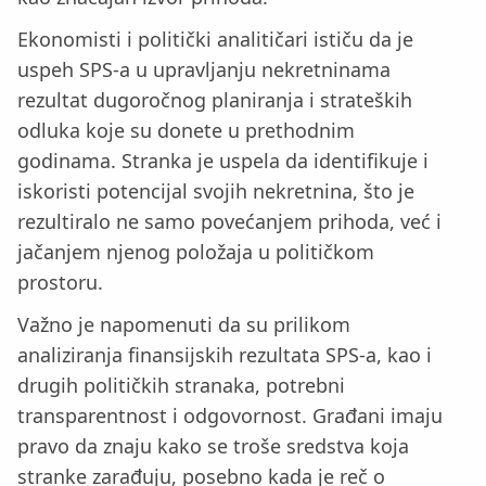
Ekonomisti i politički analitičari ističu da je
uspeh SPS-a u upravljanju nekretninama
rezultat dugoročnog planiranja i strateških
odluka koje su donete u prethodnim
godinama. Stranka je uspela da identifikuje i
iskoristi potencijal svojih nekretnina, što je
rezultiralo ne samo povećanjem prihoda, već i
jačanjem njenog položaja u političkom
prostoru.
Važno je napomenuti da su prilikom
analiziranja finansijskih rezultata SPS-a, kao i
drugih političkih stranaka, potrebni
transparentnost i odgovornost. Građani imaju
pravo da znaju kako se troše sredstva koja
stranke zarađuju, posebno kada je reč o