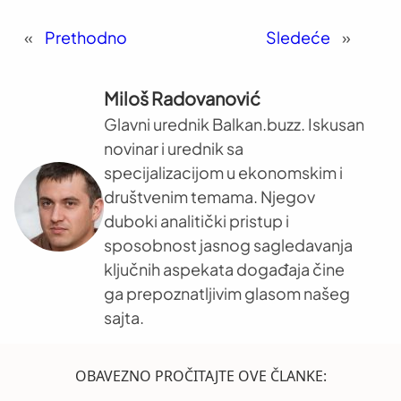
«
Prethodno
Sledeće
»
Miloš Radovanović
Glavni urednik Balkan.buzz. Iskusan
novinar i urednik sa
specijalizacijom u ekonomskim i
društvenim temama. Njegov
duboki analitički pristup i
sposobnost jasnog sagledavanja
ključnih aspekata događaja čine
ga prepoznatljivim glasom našeg
sajta.
OBAVEZNO PROČITAJTE OVE ČLANKE: