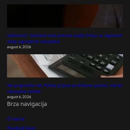
Stefanović: Vučićeva vlast ponovo svađa Srbiju sa regionom
zbog sopstvenih neuspeha
avgust 6, 2026
Ne propustite rok: Počela prijava za državnu pomoć, evo ko
ispunjava uslove!
avgust 6, 2026
Brza navigacija
O nama
Predloži Vest