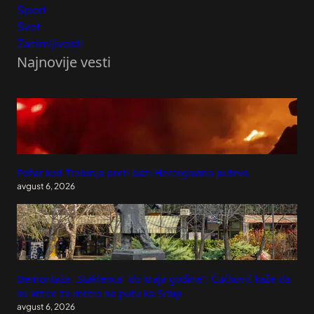
Sport
Svet
Zanimljivosti
Najnovije vesti
Požar kod Trebinja preti bazi Hercegovina puteva
avgust 6, 2026
Demontaža „Staklenca“ do kraja godine“: Čučković kaže da
su krtice za metro na putu ka Srbiji
avgust 6, 2026