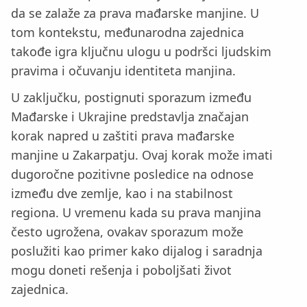
da se zalaže za prava mađarske manjine. U
tom kontekstu, međunarodna zajednica
takođe igra ključnu ulogu u podršci ljudskim
pravima i očuvanju identiteta manjina.
U zaključku, postignuti sporazum između
Mađarske i Ukrajine predstavlja značajan
korak napred u zaštiti prava mađarske
manjine u Zakarpatju. Ovaj korak može imati
dugoročne pozitivne posledice na odnose
između dve zemlje, kao i na stabilnost
regiona. U vremenu kada su prava manjina
često ugrožena, ovakav sporazum može
poslužiti kao primer kako dijalog i saradnja
mogu doneti rešenja i poboljšati život
zajednica.