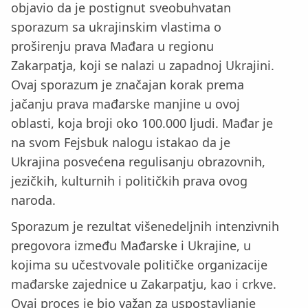
objavio da je postignut sveobuhvatan
sporazum sa ukrajinskim vlastima o
proširenju prava Mađara u regionu
Zakarpatja, koji se nalazi u zapadnoj Ukrajini.
Ovaj sporazum je značajan korak prema
jačanju prava mađarske manjine u ovoj
oblasti, koja broji oko 100.000 ljudi. Mađar je
na svom Fejsbuk nalogu istakao da je
Ukrajina posvećena regulisanju obrazovnih,
jezičkih, kulturnih i političkih prava ovog
naroda.
Sporazum je rezultat višenedeljnih intenzivnih
pregovora između Mađarske i Ukrajine, u
kojima su učestvovale političke organizacije
mađarske zajednice u Zakarpatju, kao i crkve.
Ovaj proces je bio važan za uspostavljanje