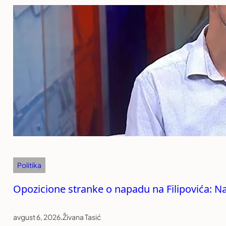
Politika
Opozicione stranke o napadu na Filipovića: Na
avgust 6, 2026
.
Živana Tasić