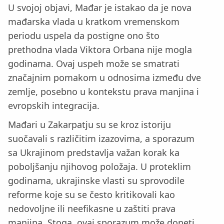
U svojoj objavi, Mađar je istakao da je nova
mađarska vlada u kratkom vremenskom
periodu uspela da postigne ono što
prethodna vlada Viktora Orbana nije mogla
godinama. Ovaj uspeh može se smatrati
značajnim pomakom u odnosima između dve
zemlje, posebno u kontekstu prava manjina i
evropskih integracija.
Mađari u Zakarpatju su se kroz istoriju
suočavali s različitim izazovima, a sporazum
sa Ukrajinom predstavlja važan korak ka
poboljšanju njihovog položaja. U proteklim
godinama, ukrajinske vlasti su sprovodile
reforme koje su se često kritikovali kao
nedovoljne ili neefikasne u zaštiti prava
manjina. Stoga, ovaj sporazum može doneti