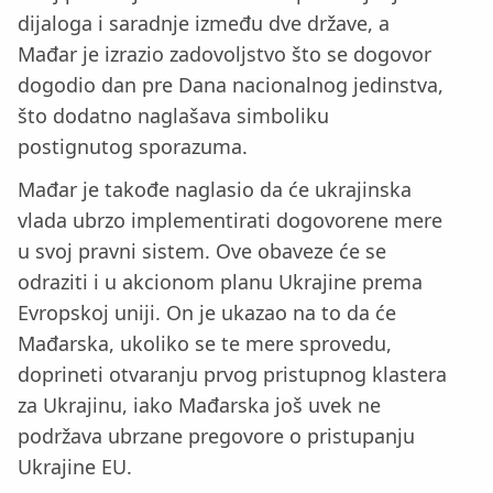
dijaloga i saradnje između dve države, a
Mađar je izrazio zadovoljstvo što se dogovor
dogodio dan pre Dana nacionalnog jedinstva,
što dodatno naglašava simboliku
postignutog sporazuma.
Mađar je takođe naglasio da će ukrajinska
vlada ubrzo implementirati dogovorene mere
u svoj pravni sistem. Ove obaveze će se
odraziti i u akcionom planu Ukrajine prema
Evropskoj uniji. On je ukazao na to da će
Mađarska, ukoliko se te mere sprovedu,
doprineti otvaranju prvog pristupnog klastera
za Ukrajinu, iako Mađarska još uvek ne
podržava ubrzane pregovore o pristupanju
Ukrajine EU.