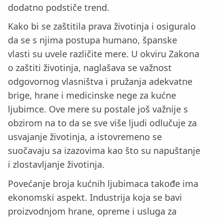
dodatno podstiče trend.
Kako bi se zaštitila prava životinja i osiguralo
da se s njima postupa humano, španske
vlasti su uvele različite mere. U okviru Zakona
o zaštiti životinja, naglašava se važnost
odgovornog vlasništva i pružanja adekvatne
brige, hrane i medicinske nege za kućne
ljubimce. Ove mere su postale još važnije s
obzirom na to da se sve više ljudi odlučuje za
usvajanje životinja, a istovremeno se
suočavaju sa izazovima kao što su napuštanje
i zlostavljanje životinja.
Povećanje broja kućnih ljubimaca takođe ima
ekonomski aspekt. Industrija koja se bavi
proizvodnjom hrane, opreme i usluga za