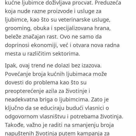
kućne ljubimce doživljava procvat. Preduzeća
koja nude razne proizvode i usluge za
ljubimce, kao što su veterinarske usluge,
grooming, obuka i specijalizovana hrana,
beleže značajan rast. Ovo ne samo da
doprinosi ekonomiji, već i otvara nova radna
mesta u različitim sektorima.
Ipak, ovaj trend ne dolazi bez izazova.
Povećanje broja kućnih ljubimaca može
dovesti do problema kao što su
preopterećenje azila za životinje i
neadekvatna briga o ljubimcima. Zato je
ključno da se educiraju budući vlasnici o
odgovornom vlasništvu i potrebama životinja.
Takođe, važno je raditi na smanjenju broja
napuštenih životinja putem kampanja za