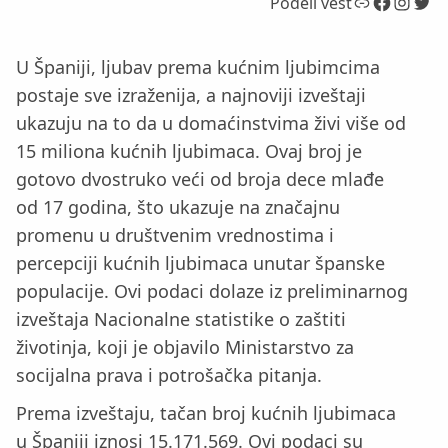
Link
Facebook
Instagram
Twitter
Podeli vest
U Španiji, ljubav prema kućnim ljubimcima
postaje sve izraženija, a najnoviji izveštaji
ukazuju na to da u domaćinstvima živi više od
15 miliona kućnih ljubimaca. Ovaj broj je
gotovo dvostruko veći od broja dece mlađe
od 17 godina, što ukazuje na značajnu
promenu u društvenim vrednostima i
percepciji kućnih ljubimaca unutar španske
populacije. Ovi podaci dolaze iz preliminarnog
izveštaja Nacionalne statistike o zaštiti
životinja, koji je objavilo Ministarstvo za
socijalna prava i potrošačka pitanja.
Prema izveštaju, tačan broj kućnih ljubimaca
u Španiji iznosi 15.171.569. Ovi podaci su