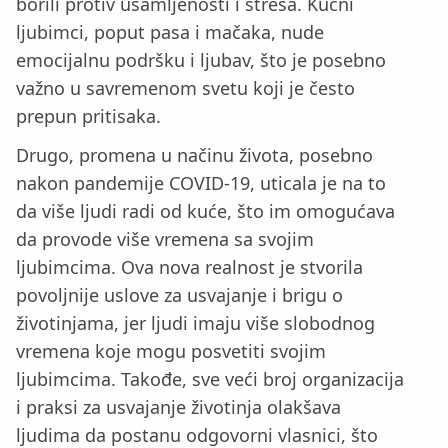
borili protiv usamljenosti i stresa. Kućni
ljubimci, poput pasa i mačaka, nude
emocijalnu podršku i ljubav, što je posebno
važno u savremenom svetu koji je često
prepun pritisaka.
Drugo, promena u načinu života, posebno
nakon pandemije COVID-19, uticala je na to
da više ljudi radi od kuće, što im omogućava
da provode više vremena sa svojim
ljubimcima. Ova nova realnost je stvorila
povoljnije uslove za usvajanje i brigu o
životinjama, jer ljudi imaju više slobodnog
vremena koje mogu posvetiti svojim
ljubimcima. Takođe, sve veći broj organizacija
i praksi za usvajanje životinja olakšava
ljudima da postanu odgovorni vlasnici, što