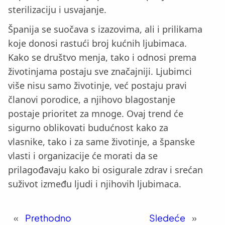
sterilizaciju i usvajanje.
Španija se suočava s izazovima, ali i prilikama
koje donosi rastući broj kućnih ljubimaca.
Kako se društvo menja, tako i odnosi prema
životinjama postaju sve značajniji. Ljubimci
više nisu samo životinje, već postaju pravi
članovi porodice, a njihovo blagostanje
postaje prioritet za mnoge. Ovaj trend će
sigurno oblikovati budućnost kako za
vlasnike, tako i za same životinje, a španske
vlasti i organizacije će morati da se
prilagođavaju kako bi osigurale zdrav i srećan
suživot između ljudi i njihovih ljubimaca.
«
Prethodno
Sledeće
»