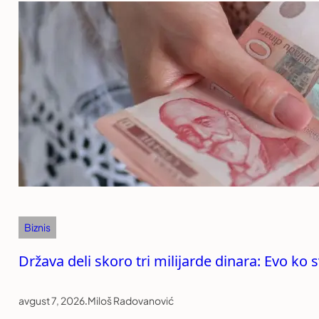
Biznis
Država deli skoro tri milijarde dinara: Evo k
avgust 7, 2026
.
Miloš Radovanović