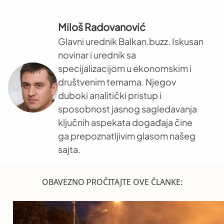
Miloš Radovanović
Glavni urednik Balkan.buzz. Iskusan
novinar i urednik sa
specijalizacijom u ekonomskim i
društvenim temama. Njegov
duboki analitički pristup i
sposobnost jasnog sagledavanja
ključnih aspekata događaja čine
ga prepoznatljivim glasom našeg
sajta.
OBAVEZNO PROČITAJTE OVE ČLANKE: