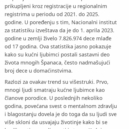
prikupljeni kroz registracije u regionalnim
registrima u periodu od 2021. do 2025.
godine. U poređenju s tim, Nacionalni institut
za statistiku izveštava da je do 1. aprila 2023.
godine u zemlji živelo 7.826.974 dece mlađe
od 17 godina. Ova statistika jasno pokazuje
kako su kućni ljubimci postali sastavni deo
života mnogih Španaca, često nadmašujući
broj dece u domaćinstvima.
Razlozi za ovakav trend su višestruki. Prvo,
mnogi ljudi smatraju kućne ljubimce kao
članove porodice. U poslednjih nekoliko
godina, povećana svest o mentalnom zdravlju
i blagostanju dovela je do toga da su ljudi sve
više skloni da usvajaju životinje kako bi se