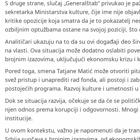
S druge strane, slučaj „Generalštab“ privukao je p
sekretarka Ministarstva kulture, čije ime nije obja
kritike opozicije koja smatra da je to pokazatelj 
ozbiljnim optužbama ostane na svojoj poziciji, što
Analitičari ukazuju na to da su ovi događaji deo šir
na vlasti. Ova situacija može dodatno oslabiti pove
brojnim izazovima, uključujući ekonomsku krizu i 
Pored toga, smena Tatjane Matić može otvoriti pit
svež pristup i unaprediti rad fonda, ali postoji 
postojećih programa. Razvoj kulture i umetnosti u Sr
Dok se situacija razvija, očekuje se da će se politi
njen odnos prema korupciji i odgovornosti. Mnogi 
institucije.
U ovom kontekstu, važno je napomenuti da je tran
Srbija suočava s brojnim izazovima, od ekonomskih