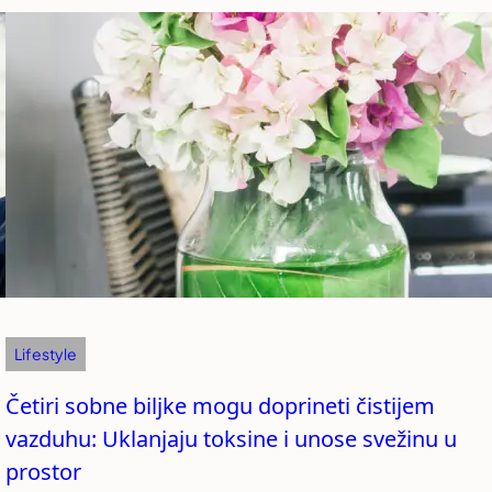
Lifestyle
Četiri sobne biljke mogu doprineti čistijem
vazduhu: Uklanjaju toksine i unose svežinu u
prostor