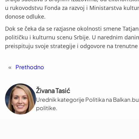
u rukovodstvu Fonda za razvoj i Ministarstva kulture 
donose odluke.
Dok se čeka da se razjasne okolnosti smene Tatjan
političku i kulturnu scenu Srbije. U narednim danim
preispituju svoje strategije i odgovore na trenutne
«
Prethodno
Živana Tasić
Urednik kategorije Politika na Balkan.b
politike.