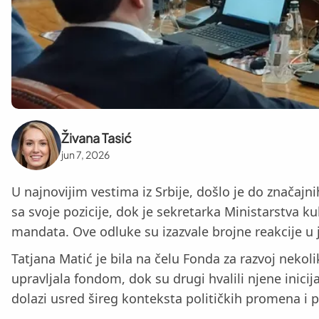
Živana Tasić
jun 7, 2026
U najnovijim vestima iz Srbije, došlo je do značajn
sa svoje pozicije, dok je sekretarka Ministarstva 
mandata. Ove odluke su izazvale brojne reakcije u 
Tatjana Matić je bila na čelu Fonda za razvoj nekol
upravljala fondom, dok su drugi hvalili njene inicij
dolazi usred šireg konteksta političkih promena i p