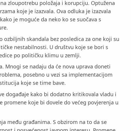
e na zloupotrebu položaja i korupciju. Optužena
zama koje je izazvala. Ova odluka je izazvala
ju kako je moguće da neko ko se suočava s
ure.
ko ozbiljnih skandala bez posledica za one koji su
tičke nestabilnosti. U društvu koje se bori s
ice po političku klimu u zemlji.
ta. Mnogi se nadaju da će nova uprava doneti
h problema, posebno u vezi sa implementacijom
stitucija koje se time bave.
 ove događaje kako bi dodatno kritikovala vladu i
že promene koje bi dovele do većeg povjerenja u
enja među građanima. S obzirom na to da se
vornost i posvećenost javnom interesu. Promene