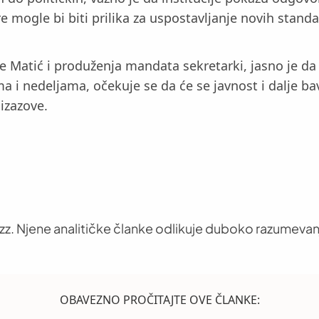
mogle bi biti prilika za uspostavljanje novih standarda
e Matić i produženja mandata sekretarki, jasno je da
a i nedeljama, očekuje se da će se javnost i dalje ba
 izazove.
uzz. Njene analitičke članke odlikuje duboko razumevan
OBAVEZNO PROČITAJTE OVE ČLANKE: