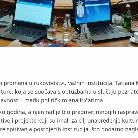
ih promena u rukovodstvu važnih institucija. Tatjana 
kulture, koja se suočava s optužbama u slučaju pozna
javnosti i među političkim analitičarima.
iko godina, a njen rad je bio predmet mnogih rasprava
ative i projekte koji su imali za cilj unapređenje ku
reispitivanja postojećih institucija, što dodatno nag