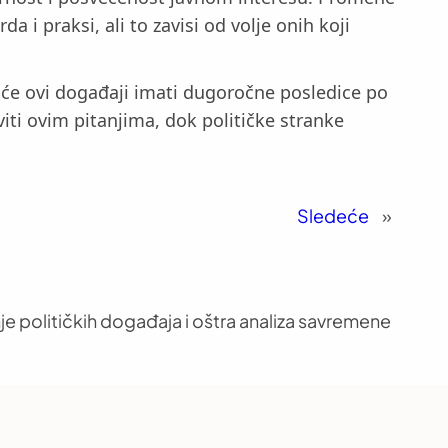
 i praksi, ali to zavisi od volje onih koji
 će ovi događaji imati dugoročne posledice po
viti ovim pitanjima, dok političke stranke
Sledeće
»
je političkih događaja i oštra analiza savremene