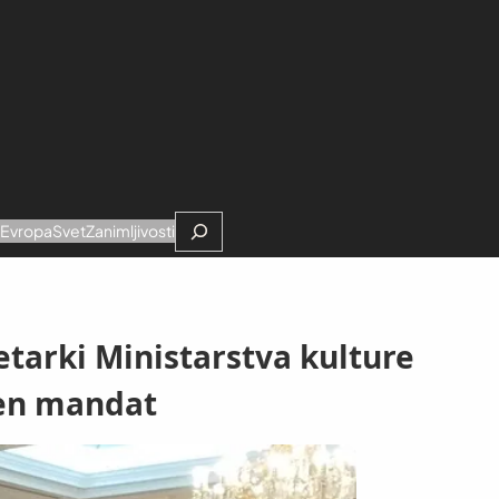
Search
e
Evropa
Svet
Zanimljivosti
etarki Ministarstva kulture
žen mandat