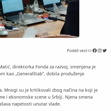
Link
Facebook
Instagram
Twitter
Podeli vest
Matić, direktorka Fonda za razvoj, smenjena je
tom kao „Generalštab“, dobila produženje
. Mnogi su je kritikovali zbog načina na koji je
lturne i ekonomske scene u Srbiji. Njena smena
lašava napetosti unutar vlade.