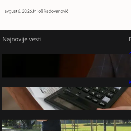
avgust 6, 2026
.
Miloš Radovanović
Najnovije vesti
Stefanović: Vučićeva vlast ponovo svađa
P
Srbiju sa regionom zbog sopstvenih
neuspeha
P
avgust 6, 2026
K
Ne propustite rok: Počela prijava za
državnu pomoć, evo ko ispunjava uslove!
avgust 6, 2026
Šebalj upozorio vozače trotineta: "Pad pri
50 km/h je kao pad s trećeg sprata"