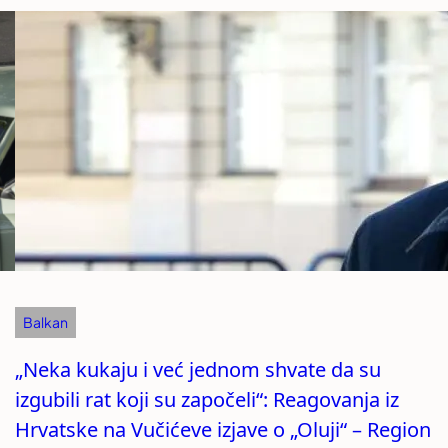
Balkan
„Neka kukaju i već jednom shvate da su
izgubili rat koji su započeli“: Reagovanja iz
Hrvatske na Vučićeve izjave o „Oluji“ – Region