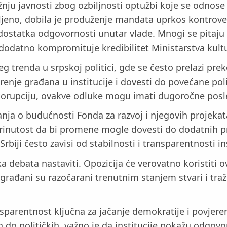
ažnju javnosti zbog ozbiljnosti optužbi koje se odnos
vljeno, dobila je produženje mandata uprkos kontrover
nedostatka odgovornosti unutar vlade. Mnogi se pita
 dodatno kompromituje kredibilitet Ministarstva kult
eg trenda u srpskoj politici, gde se često prelazi pre
renje građana u institucije i dovesti do povećane poli
korupciju, ovakve odluke mogu imati dugoročne posled
anja o budućnosti Fonda za razvoj i njegovih projeka
i zabrinutost da bi promene mogle dovesti do dodatni
biji često zavisi od stabilnosti i transparentnosti in
čka debata nastaviti. Opozicija će verovatno koristiti
građani su razočarani trenutnim stanjem stvari i tra
sparentnost ključna za jačanje demokratije i povjer
 do političkih, važno je da institucije pokažu odgo