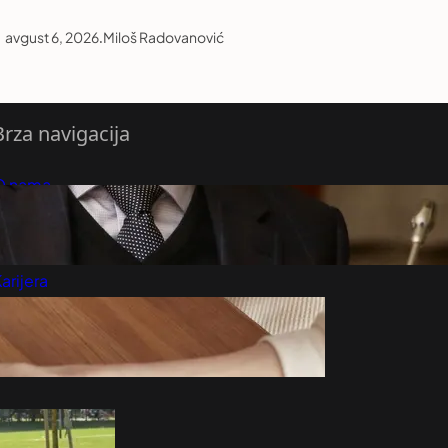
avgust 6, 2026
.
Miloš Radovanović
Brza navigacija
O nama
redloži Vest
retplatite se na vesti
arijera
Marketing
Kontakt