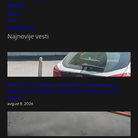
Politika
Sport
Svet
Zanimljivosti
Najnovije vesti
Jutarnji list: U Zagrebu uhapšen Srbin osumnjičen za
špijunažu u korist BIA, prava drama usledila u pritvoru –
Region
avgust 8, 2026