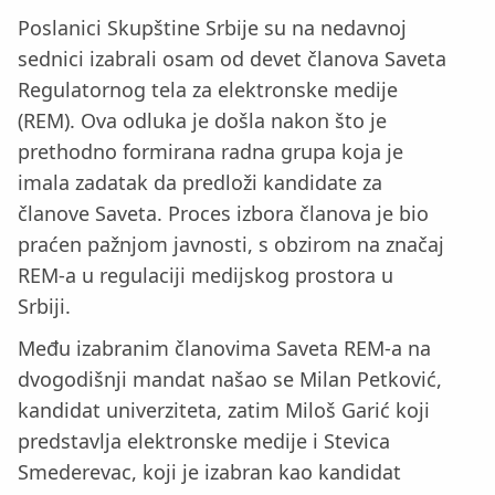
Poslanici Skupštine Srbije su na nedavnoj
sednici izabrali osam od devet članova Saveta
Regulatornog tela za elektronske medije
(REM). Ova odluka je došla nakon što je
prethodno formirana radna grupa koja je
imala zadatak da predloži kandidate za
članove Saveta. Proces izbora članova je bio
praćen pažnjom javnosti, s obzirom na značaj
REM-a u regulaciji medijskog prostora u
Srbiji.
Među izabranim članovima Saveta REM-a na
dvogodišnji mandat našao se Milan Petković,
kandidat univerziteta, zatim Miloš Garić koji
predstavlja elektronske medije i Stevica
Smederevac, koji je izabran kao kandidat