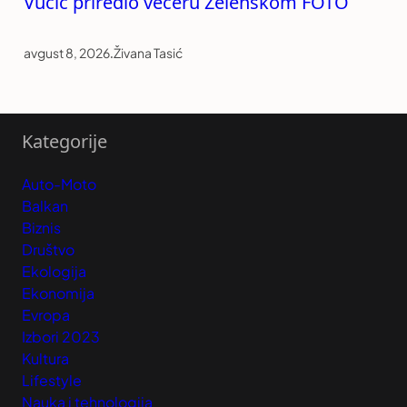
Vučić priredio večeru Zelenskom FOTO
avgust 8, 2026
.
Živana Tasić
Kategorije
Auto-Moto
Balkan
Biznis
Društvo
Ekologija
Ekonomija
Evropa
Izbori 2023
Kultura
Lifestyle
Nauka i tehnologija