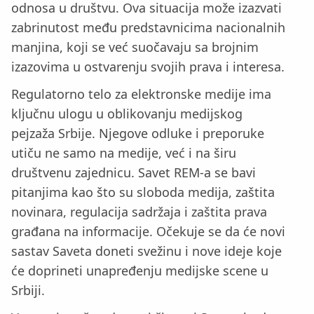
odnosa u društvu. Ova situacija može izazvati
zabrinutost među predstavnicima nacionalnih
manjina, koji se već suočavaju sa brojnim
izazovima u ostvarenju svojih prava i interesa.
Regulatorno telo za elektronske medije ima
ključnu ulogu u oblikovanju medijskog
pejzaža Srbije. Njegove odluke i preporuke
utiču ne samo na medije, već i na širu
društvenu zajednicu. Savet REM-a se bavi
pitanjima kao što su sloboda medija, zaštita
novinara, regulacija sadržaja i zaštita prava
građana na informacije. Očekuje se da će novi
sastav Saveta doneti svežinu i nove ideje koje
će doprineti unapređenju medijske scene u
Srbiji.