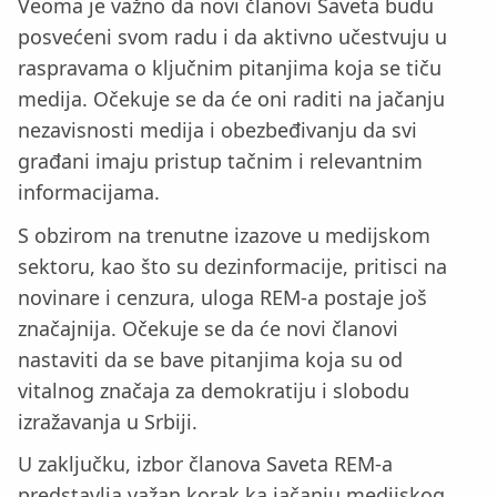
Veoma je važno da novi članovi Saveta budu
posvećeni svom radu i da aktivno učestvuju u
raspravama o ključnim pitanjima koja se tiču
medija. Očekuje se da će oni raditi na jačanju
nezavisnosti medija i obezbeđivanju da svi
građani imaju pristup tačnim i relevantnim
informacijama.
S obzirom na trenutne izazove u medijskom
sektoru, kao što su dezinformacije, pritisci na
novinare i cenzura, uloga REM-a postaje još
značajnija. Očekuje se da će novi članovi
nastaviti da se bave pitanjima koja su od
vitalnog značaja za demokratiju i slobodu
izražavanja u Srbiji.
U zaključku, izbor članova Saveta REM-a
predstavlja važan korak ka jačanju medijskog