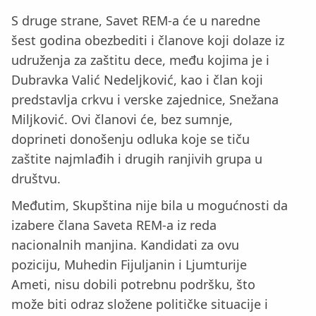
S druge strane, Savet REM-a će u naredne
šest godina obezbediti i članove koji dolaze iz
udruženja za zaštitu dece, među kojima je i
Dubravka Valić Nedeljković, kao i član koji
predstavlja crkvu i verske zajednice, Snežana
Miljković. Ovi članovi će, bez sumnje,
doprineti donošenju odluka koje se tiču
zaštite najmlađih i drugih ranjivih grupa u
društvu.
Međutim, Skupština nije bila u mogućnosti da
izabere člana Saveta REM-a iz reda
nacionalnih manjina. Kandidati za ovu
poziciju, Muhedin Fijuljanin i Ljumturije
Ameti, nisu dobili potrebnu podršku, što
može biti odraz složene političke situacije i