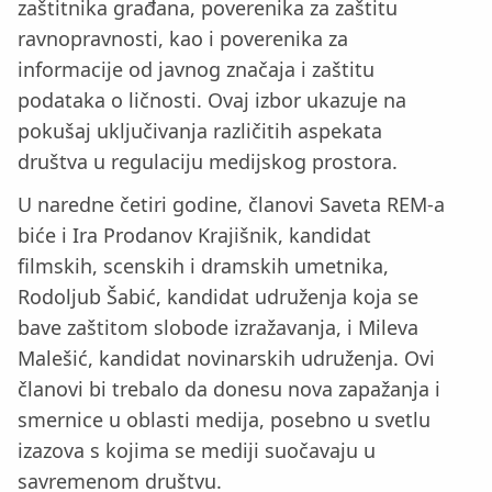
zaštitnika građana, poverenika za zaštitu
ravnopravnosti, kao i poverenika za
informacije od javnog značaja i zaštitu
podataka o ličnosti. Ovaj izbor ukazuje na
pokušaj uključivanja različitih aspekata
društva u regulaciju medijskog prostora.
U naredne četiri godine, članovi Saveta REM-a
biće i Ira Prodanov Krajišnik, kandidat
filmskih, scenskih i dramskih umetnika,
Rodoljub Šabić, kandidat udruženja koja se
bave zaštitom slobode izražavanja, i Mileva
Malešić, kandidat novinarskih udruženja. Ovi
članovi bi trebalo da donesu nova zapažanja i
smernice u oblasti medija, posebno u svetlu
izazova s kojima se mediji suočavaju u
savremenom društvu.