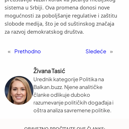
sistema u Srbiji. Ova promena donosi nove
mogućnosti za poboljšanje regulative i zaštitu
slobode medija, što je od suštinskog značaja
za razvoj demokratskog društva.
«
Prethodno
Sledeće
»
Živana Tasić
Urednik kategorije Politika na
Balkan.buzz. Njene analitičke
članke odlikuje duboko
razumevanje političkih događaja i
oštra analiza savremene politike.