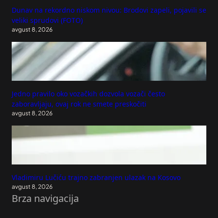
Dunav na rekordno niskom nivou: Brodovi zapeli, pojavili se
veliki sprudovi (FOTO)
avgust 8, 2026
Jedno pravilo oko vozačkih dozvola vozači često
zaboravljaju, ovaj rok ne smete preskočiti
avgust 8, 2026
Vladimiru Lučiću trajno zabranjen ulazak na Kosovo
avgust 8, 2026
Brza navigacija