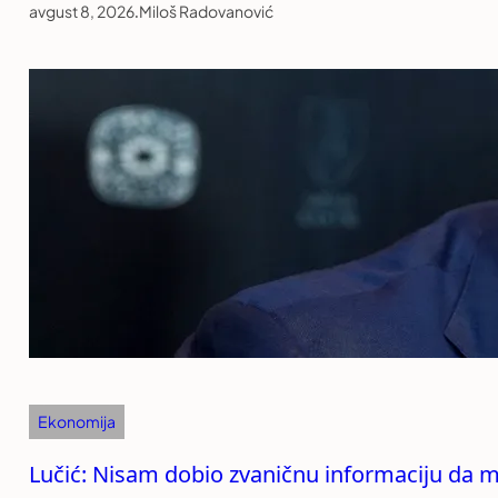
avgust 8, 2026
.
Miloš Radovanović
Ekonomija
Lučić: Nisam dobio zvaničnu informaciju da mi