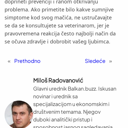
doprineti prevenciji i ranom otkrivanju
problema. Ako primetite bilo kakve sumnjive
simptome kod svog mačića, ne ustručavajte
se da se konsultujete sa veterinarom, jer je
pravovremena reakcija često najbolji način da
se očuva zdravlje i dobrobit vašeg ljubimca.
«
Prethodno
Sledeće
»
Miloš Radovanović
Glavni urednik Balkan.buzz. Iskusan
novinar i urednik sa
specijalizacijom u ekonomskim i
društvenim temama. Njegov
duboki analitički pristup i
sposobnost jasnog sagledavanja