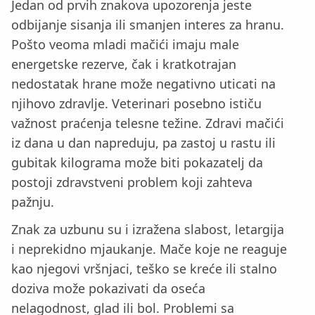
Jedan od prvih znakova upozorenja jeste
odbijanje sisanja ili smanjen interes za hranu.
Pošto veoma mladi mačići imaju male
energetske rezerve, čak i kratkotrajan
nedostatak hrane može negativno uticati na
njihovo zdravlje. Veterinari posebno ističu
važnost praćenja telesne težine. Zdravi mačići
iz dana u dan napreduju, pa zastoj u rastu ili
gubitak kilograma može biti pokazatelj da
postoji zdravstveni problem koji zahteva
pažnju.
Znak za uzbunu su i izražena slabost, letargija
i neprekidno mjaukanje. Mače koje ne reaguje
kao njegovi vršnjaci, teško se kreće ili stalno
doziva može pokazivati da oseća
nelagodnost, glad ili bol. Problemi sa