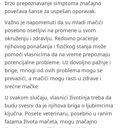
brzo prepoznavanje simptoma značajno
povećava šanse za uspešan oporavak.
Važno je napomenuti da su mladi mačići
posebno osetljivi na promene u svom
okruženju i zdravlju. Redovno praćenje
njihovog ponašanja i fizičkog stanja može
pomoći vlasnicima da na vreme prepoznaju
potencijalne probleme. Uz dovoljno pažnje i
brige, mnogi od ovih problema mogu se
prevazići, a mačići mogu rasti u zdrave i
srećne mačke.
U svakom slučaju, vlasnici životinja treba da
budu svesni da je njihova briga o ljubimcima
ključna. Posete veterinaru, posebno u ranim
fazama života mačeta, mogu značajno