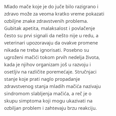
Mlado mače koje je do juče bilo razigrano i
zdravo može za veoma kratko vreme pokazati
ozbiljne znake zdravstvenih problema.
Gubitak apetita, malaksalost i povlačenje
često su prvi signali da nešto nije u redu, a
veterinari upozoravaju da ovakve promene
nikada ne treba ignorisati. Posebno su
ugroženi mačići tokom prvih nedelja života,
kada je njihov organizam još u razvoju i
osetljiv na različite poremećaje. Stručnjaci
stanje koje prati naglo propadanje
zdravstvenog stanja mladih mačića nazivaju
sindromom slabljenja mačića, a reč je o
skupu simptoma koji mogu ukazivati na
ozbiljan problem i zahtevaju brzu reakciju.