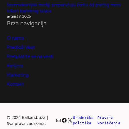
Severnokorejski mediji preporučuju čorbu od psećeg mesa
tokom toplotnog talasa
avgust 9, 2026
Brza navigacija
O nama
Predloži Vest
Pretplatite se na vesti
Karijera
Marketing
Kontakt
©
2024 Balkan.buzz |
Urednička 
Pravila 
Mail
Facebook
X
Sva prava zadržana.
politika
korišćenja