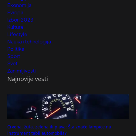
Ekonomija
Evropa
Izbori 2023
Kultura
Lifestyle
Nauka i tehnologija
Politika
Sport
Svet
Zanimljivosti
Najnovije vesti
Crvena, žuta, zelena ili plava: Šta znače lampice na
instrument tabli automobila?