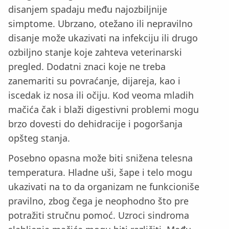
disanjem spadaju među najozbiljnije
simptome. Ubrzano, otežano ili nepravilno
disanje može ukazivati na infekciju ili drugo
ozbiljno stanje koje zahteva veterinarski
pregled. Dodatni znaci koje ne treba
zanemariti su povraćanje, dijareja, kao i
iscedak iz nosa ili očiju. Kod veoma mladih
mačića čak i blaži digestivni problemi mogu
brzo dovesti do dehidracije i pogoršanja
opšteg stanja.
Posebno opasna može biti snižena telesna
temperatura. Hladne uši, šape i telo mogu
ukazivati na to da organizam ne funkcioniše
pravilno, zbog čega je neophodno što pre
potražiti stručnu pomoć. Uzroci sindroma