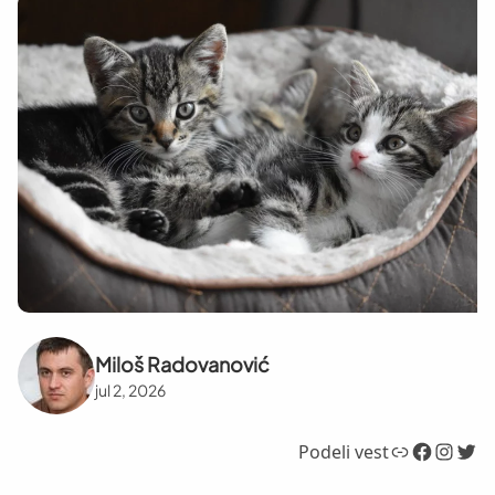
Miloš Radovanović
jul 2, 2026
Link
Facebook
Instagram
Twitter
Podeli vest