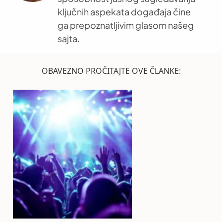
ključnih aspekata događaja čine
ga prepoznatljivim glasom našeg
sajta.
OBAVEZNO PROČITAJTE OVE ČLANKE: