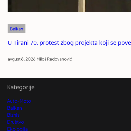
Balkan
U Tirani 70. protest zbog projekta koji se p
avgust 8, 2026
.
Miloš Radovanović
Kategorije
Auto-Moto
Balkan
Biznis
Društvo
Ekologija