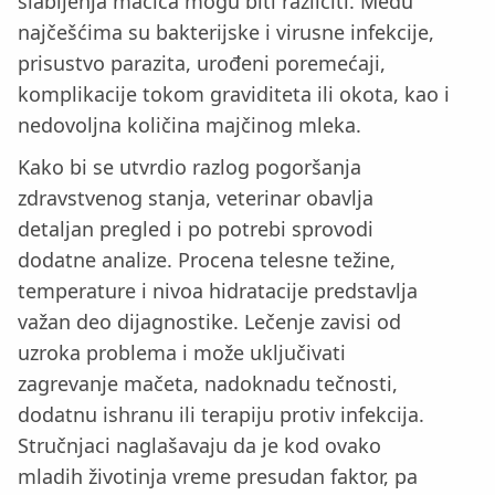
slabljenja mačića mogu biti različiti. Među
najčešćima su bakterijske i virusne infekcije,
prisustvo parazita, urođeni poremećaji,
komplikacije tokom graviditeta ili okota, kao i
nedovoljna količina majčinog mleka.
Kako bi se utvrdio razlog pogoršanja
zdravstvenog stanja, veterinar obavlja
detaljan pregled i po potrebi sprovodi
dodatne analize. Procena telesne težine,
temperature i nivoa hidratacije predstavlja
važan deo dijagnostike. Lečenje zavisi od
uzroka problema i može uključivati
zagrevanje mačeta, nadoknadu tečnosti,
dodatnu ishranu ili terapiju protiv infekcija.
Stručnjaci naglašavaju da je kod ovako
mladih životinja vreme presudan faktor, pa