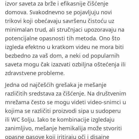
izvor saveta za brže i efikasnije čišćenje
domova. Svakodnevno se pojavljuju novi
trikovi koji obećavaju savršenu čistoću uz
minimalan trud, ali stručnjaci upozoravaju na
potencijalne opasnosti tih metoda. Ono što
izgleda efektno u kratkom videu ne mora biti
bezbedno za vaš dom, a neki od popularnih
saveta mogu čak izazvati ozbiljna oštećenja ili
zdravstvene probleme.
Jedna od najčešćih grešaka je mešanje
različitih sredstava za čišćenje. Na društvenim
mrežama često se mogu videti video-snimci u
kojima se različiti proizvodi sipa u sudoperu
ili WC šolju. Iako te kombinacije izgledaju
zanimljivo, mešanje hemikalija može stvoriti
opasne gasove koji iritiraju oči i disajne