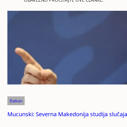
Balkan
Mucunski: Severna Makedonija studija slučaja