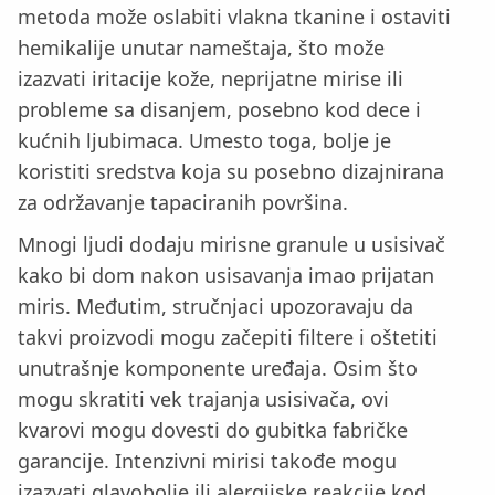
metoda može oslabiti vlakna tkanine i ostaviti
hemikalije unutar nameštaja, što može
izazvati iritacije kože, neprijatne mirise ili
probleme sa disanjem, posebno kod dece i
kućnih ljubimaca. Umesto toga, bolje je
koristiti sredstva koja su posebno dizajnirana
za održavanje tapaciranih površina.
Mnogi ljudi dodaju mirisne granule u usisivač
kako bi dom nakon usisavanja imao prijatan
miris. Međutim, stručnjaci upozoravaju da
takvi proizvodi mogu začepiti filtere i oštetiti
unutrašnje komponente uređaja. Osim što
mogu skratiti vek trajanja usisivača, ovi
kvarovi mogu dovesti do gubitka fabričke
garancije. Intenzivni mirisi takođe mogu
izazvati glavobolje ili alergijske reakcije kod