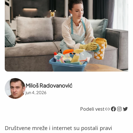
Miloš Radovanović
jun 4, 2026
Link
Facebook
Instagram
Twitter
Podeli vest
Društvene mreže i internet su postali pravi