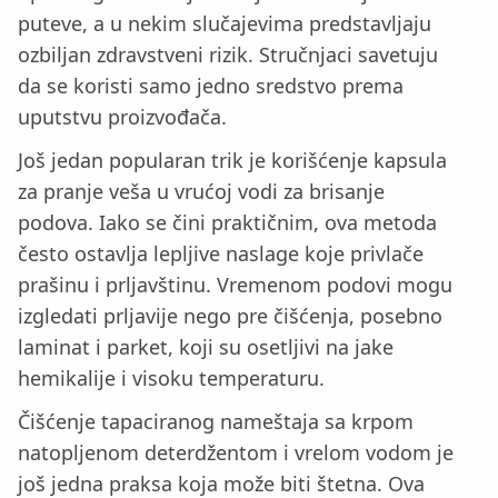
puteve, a u nekim slučajevima predstavljaju
ozbiljan zdravstveni rizik. Stručnjaci savetuju
da se koristi samo jedno sredstvo prema
uputstvu proizvođača.
Još jedan popularan trik je korišćenje kapsula
za pranje veša u vrućoj vodi za brisanje
podova. Iako se čini praktičnim, ova metoda
često ostavlja lepljive naslage koje privlače
prašinu i prljavštinu. Vremenom podovi mogu
izgledati prljavije nego pre čišćenja, posebno
laminat i parket, koji su osetljivi na jake
hemikalije i visoku temperaturu.
Čišćenje tapaciranog nameštaja sa krpom
natopljenom deterdžentom i vrelom vodom je
još jedna praksa koja može biti štetna. Ova