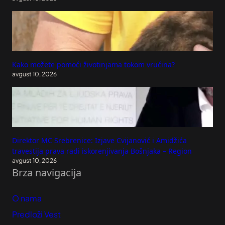
Kako možete pomoći životinjama tokom vrućina?
avgust 10, 2026
Direktor MC Srebrenice: Izjave Cvijanović i Amidžića
travestija prava radi iskorenjivanja Bošnjaka – Region
avgust 10, 2026
Brza navigacija
O nama
Predloži Vest