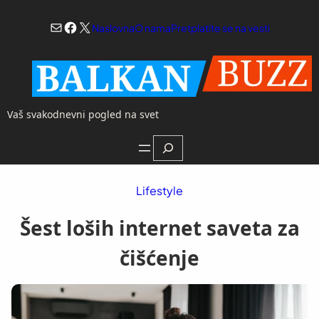
Skoči
Mail
Facebook
X
na
Naslovna
O nama
Pretplatite se na vesti
sadržaj
Vaš svakodnevni pogled na svet
Search
Lifestyle
Šest loših internet saveta za
čišćenje