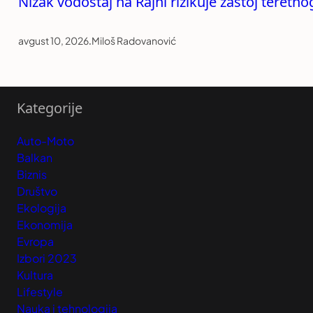
Nizak vodostaj na Rajni rizikuje zastoj teretn
avgust 10, 2026
.
Miloš Radovanović
Kategorije
Auto-Moto
Balkan
Biznis
Društvo
Ekologija
Ekonomija
Evropa
Izbori 2023
Kultura
Lifestyle
Nauka i tehnologija