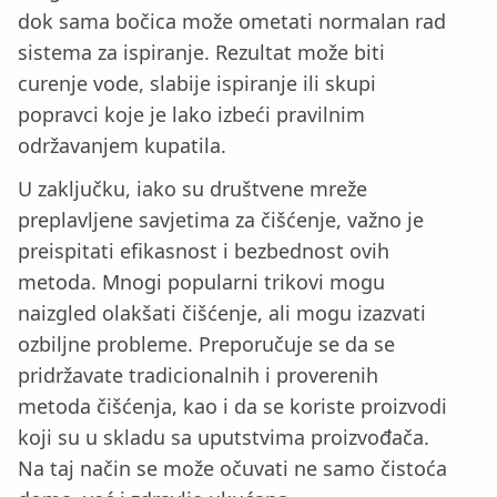
dok sama bočica može ometati normalan rad
sistema za ispiranje. Rezultat može biti
curenje vode, slabije ispiranje ili skupi
popravci koje je lako izbeći pravilnim
održavanjem kupatila.
U zaključku, iako su društvene mreže
preplavljene savjetima za čišćenje, važno je
preispitati efikasnost i bezbednost ovih
metoda. Mnogi popularni trikovi mogu
naizgled olakšati čišćenje, ali mogu izazvati
ozbiljne probleme. Preporučuje se da se
pridržavate tradicionalnih i proverenih
metoda čišćenja, kao i da se koriste proizvodi
koji su u skladu sa uputstvima proizvođača.
Na taj način se može očuvati ne samo čistoća