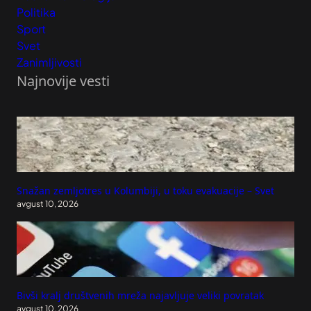
Politika
Sport
Svet
Zanimljivosti
Najnovije vesti
Snažan zemljotres u Kolumbiji, u toku evakuacije – Svet
avgust 10, 2026
Bivši kralj društvenih mreža najavljuje veliki povratak
avgust 10, 2026