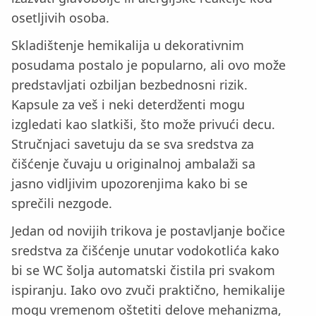
osetljivih osoba.
Skladištenje hemikalija u dekorativnim
posudama postalo je popularno, ali ovo može
predstavljati ozbiljan bezbednosni rizik.
Kapsule za veš i neki deterdženti mogu
izgledati kao slatkiši, što može privući decu.
Stručnjaci savetuju da se sva sredstva za
čišćenje čuvaju u originalnoj ambalaži sa
jasno vidljivim upozorenjima kako bi se
sprečili nezgode.
Jedan od novijih trikova je postavljanje bočice
sredstva za čišćenje unutar vodokotlića kako
bi se WC šolja automatski čistila pri svakom
ispiranju. Iako ovo zvuči praktično, hemikalije
mogu vremenom oštetiti delove mehanizma,