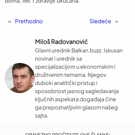
doma, već i zdravlje ukućana.
«
Prethodno
Sledeće
»
Miloš Radovanović
Glavni urednik Balkan.buzz. Iskusan
novinar i urednik sa
specijalizacijom u ekonomskim i
društvenim temama. Njegov
duboki analitički pristup i
sposobnost jasnog sagledavanja
ključnih aspekata događaja čine
ga prepoznatljivim glasom našeg
sajta.
OBAVEZNO PROČITAJTE OVE ČLANKE: