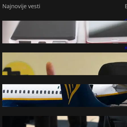
Najnovije vesti
Vraćaju li se baterije na telefonima koje
P
sami možete zamijeniti?
avgust 8, 2026
P
K
Ustavobranitelji: Saopštenje VJT je
opstrukcija istine o smrti Vladimira
Cvijana – Društvo
avgust 8, 2026
Oglasio se Rajaner povodom obustave
letova iz Niša
avgust 8, 2026
Olenik o poseti Zelenskog Srbiji