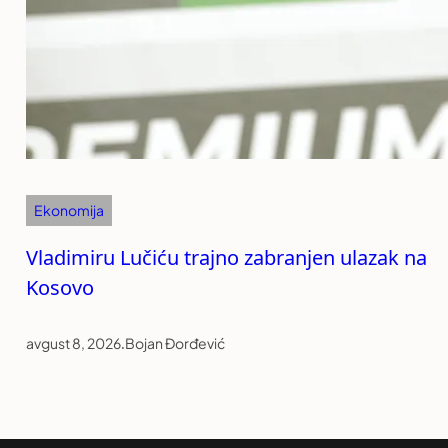
Ekonomija
Vladimiru Lučiću trajno zabranjen ulazak na
Kosovo
avgust 8, 2026
.
Bojan Đorđević