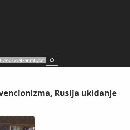
Search
e
Evropa
Svet
Zanimljivosti
vencionizma, Rusija ukidanje