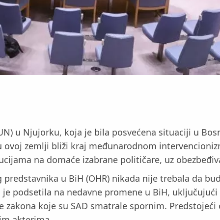
N) u Njujorku, koja je bila posvećena situaciji u Bosn
u ovoj zemlji bliži kraj međunarodnom intervencionizm
itucijama na domaće izabrane političare, uz obezbeđ
 predstavnika u BiH (OHR) nikada nije trebala da bude
a je podsetila na nedavne promene u BiH, uključujuć
je zakona koje su SAD smatrale spornim. Predstojeći
im akterima.