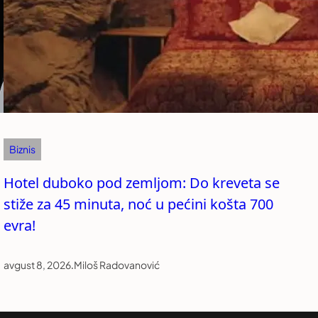
Biznis
Hotel duboko pod zemljom: Do kreveta se
stiže za 45 minuta, noć u pećini košta 700
evra!
avgust 8, 2026
.
Miloš Radovanović