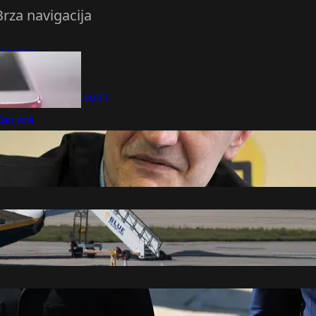
Brza navigacija
O nama
redloži Vest
retplatite se na vesti
arijera
Marketing
Kontakt