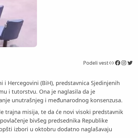
Link
Facebook
Instagram
Twitter
Podeli vest
i i Hercegovini (BiH), predstavnica Sjedinjenih
u i tutorstvu. Ona je naglasila da je
ivanje unutrašnjeg i međunarodnog konsenzusa.
 trajna misija, te da će novi visoki predstavnik
i povlačenje bivšeg predsednika Republike
 opšti izbori u oktobru dodatno naglašavaju