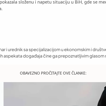
pokazala složenu i napetu situaciju u BiH, gde se m
a.
nar i urednik sa specijalizacijom u ekonomskim i društ
h aspekata događaja čine ga prepoznatljivim glasom 
OBAVEZNO PROČITAJTE OVE ČLANKE: