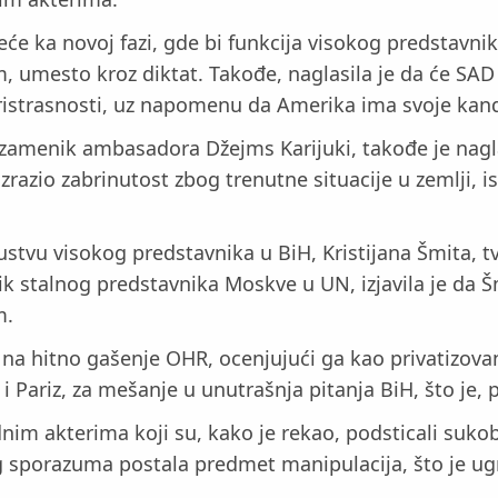
će ka novoj fazi, gde bi funkcija visokog predstavni
, umesto kroz diktat. Takođe, naglasila je da će SAD
ristrasnosti, uz napomenu da Amerika ima svoje kan
, zamenik ambasadora Džejms Karijuki, takođe je nag
razio zabrinutost zbog trenutne situacije u zemlji, 
ustvu visokog predstavnika u BiH, Kristijana Šmita, t
 stalnog predstavnika Moskve u UN, izjavila je da Š
m.
na hitno gašenje OHR, ocenjujući ga kao privatizovan 
 i Pariz, za mešanje u unutrašnja pitanja BiH, što je
dnim akterima koji su, kako je rekao, podsticali suk
sporazuma postala predmet manipulacija, što je ugroz