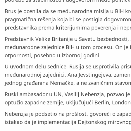
Brus je ocenila da se međunarodna misija u BiH kre
pragmatična rešenja koja bi se postigla dogovorom
predstavnika prema kriterijumima poverenja i nep
Predstavnik Velike Britanije u Savetu bezbednosti
međunarodne zajednice BiH u tom procesu. On je iz
otpornosti, posebno u izbornoj godini.
U uvodnom delu sednice, Rusija se usprotivila pris
međunarodnoj zajednici. Ana Јevstingejeva, zamenik
jednog građanina Nemačke, a ne zvaničnim stavo
Ruski ambasador u UN, Vasilij Nebenzja, pozvao je 
optužio zapadne zemlje, uključujući Berlin, London
Nebenzja je podsetio na prošlost, govoreći o zapa
istakao da je implementacija Dejtonskog mirovnog 