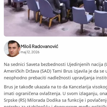
Miloš Radovanović
maj 12, 2026
Na sednici Saveta bezbednosti Ujedinjenih nacija (U
Američkih Država (SAD) Tami Brus izjavila je da se 
neophodno prebaciti nadležnosti upravljanja inst
Brus je takođe ukazala na to da Kancelarija visokog
imati ograničena ovlaštenja. U svom izlaganju, on
Srpske (RS) Milorada Dodika sa funkcije i povlačen
potrebu za stabilnošću i dogovorom među političk