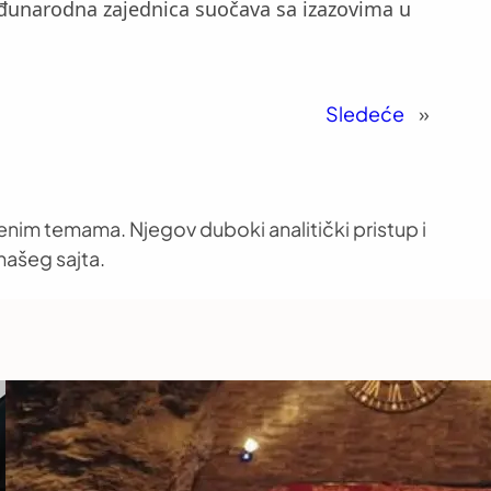
eđunarodna zajednica suočava sa izazovima u
Sledeće
»
venim temama. Njegov duboki analitički pristup i
našeg sajta.