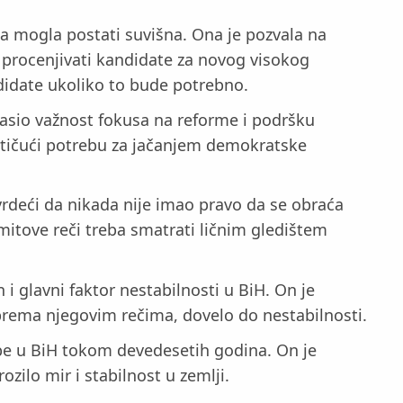
ka mogla postati suvišna. Ona je pozvala na
 procenjivati kandidate za novog visokog
didate ukoliko to bude potrebno.
lasio važnost fokusa na reforme i podršku
ističući potrebu za jačanjem demokratske
vrdeći da nikada nije imao pravo da se obraća
mitove reči treba smatrati ličnim gledištem
i glavni faktor nestabilnosti u BiH. On je
, prema njegovim rečima, dovelo do nestabilnosti.
obe u BiH tokom devedesetih godina. On je
ilo mir i stabilnost u zemlji.