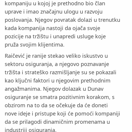
kompaniju u kojoj je prethodno bio član
uprave i imao značajnu ulogu u razvoju
poslovanja. Njegov povratak dolazi u trenutku
kada kompanija nastoji da ojača svoje
pozicije na tržištu i unapredi usluge koje
pruža svojim klijentima.
Raičević je ranije stekao veliko iskustvo u
sektoru osiguranja, a njegovo poznavanje
tržišta i strateško razmišljanje su se pokazali
kao ključni faktori u njegovim prethodnim
angažmanima. Njegov dolazak u Dunav
osiguranje se smatra pozitivnim korakom, s
obzirom na to da se očekuje da će doneti
nove ideje i pristupe koji će pomoći kompaniji
da se prilagodi dinamičnim promenama u
industriji osiguranja.