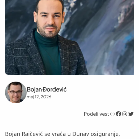
Bojan Đorđević
maj 12, 2026
Link
Facebook
Instagram
Twitter
Podeli vest
Bojan Raičević se vraća u Dunav osiguranje,