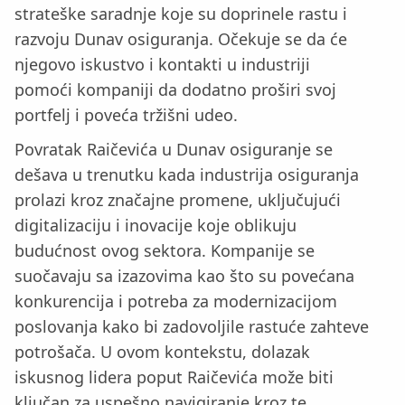
strateške saradnje koje su doprinele rastu i
razvoju Dunav osiguranja. Očekuje se da će
njegovo iskustvo i kontakti u industriji
pomoći kompaniji da dodatno proširi svoj
portfelj i poveća tržišni udeo.
Povratak Raičevića u Dunav osiguranje se
dešava u trenutku kada industrija osiguranja
prolazi kroz značajne promene, uključujući
digitalizaciju i inovacije koje oblikuju
budućnost ovog sektora. Kompanije se
suočavaju sa izazovima kao što su povećana
konkurencija i potreba za modernizacijom
poslovanja kako bi zadovoljile rastuće zahteve
potrošača. U ovom kontekstu, dolazak
iskusnog lidera poput Raičevića može biti
ključan za uspešno navigiranje kroz te