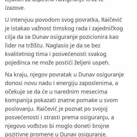
izazove.
U intervjuu povodom svog povratka, Raičević
je istakao važnost timskog rada i zajedničkog
cilja da se Dunav osiguranje pozicionira kao
lider na tržištu. Naglasio je da se bez
kvalitetnog tima i posvećenosti svakog
pojedinca ne može postići željeni uspeh.
Na kraju, njegov povratak u Dunav osiguranje
donosi novu nadu i energiju zaposlenima, a
očekuje se da će u narednim mesecima
kompanija pokazati znatne pomake u svom
poslovanju. Raičević je poznat po svojoj
posvećenosti i strasti prema osiguranju, a
njegovo vođstvo bi moglo doneti brojne
pozitivne promene u Dunav osiguranje.