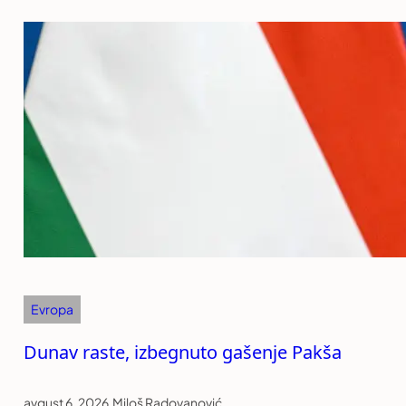
Evropa
Dunav raste, izbegnuto gašenje Pakša
avgust 6, 2026
.
Miloš Radovanović