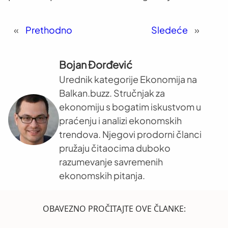
«
Prethodno
Sledeće
»
Bojan Đorđević
Urednik kategorije Ekonomija na
Balkan.buzz. Stručnjak za
ekonomiju s bogatim iskustvom u
praćenju i analizi ekonomskih
trendova. Njegovi prodorni članci
pružaju čitaocima duboko
razumevanje savremenih
ekonomskih pitanja.
OBAVEZNO PROČITAJTE OVE ČLANKE: