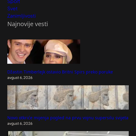
Sport
Svet
Zanimljivosti
Najnovije vesti
Džastin Timberlejk ostavio Britni Spirs preko poruke
avgust 6, 2026
Novo otkriće mijenja pogled na prvu vojnu supersilu svijeta
avgust 6, 2026