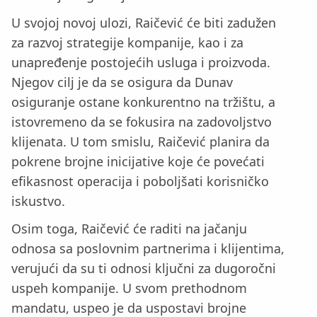
U svojoj novoj ulozi, Raičević će biti zadužen
za razvoj strategije kompanije, kao i za
unapređenje postojećih usluga i proizvoda.
Njegov cilj je da se osigura da Dunav
osiguranje ostane konkurentno na tržištu, a
istovremeno da se fokusira na zadovoljstvo
klijenata. U tom smislu, Raičević planira da
pokrene brojne inicijative koje će povećati
efikasnost operacija i poboljšati korisničko
iskustvo.
Osim toga, Raičević će raditi na jačanju
odnosa sa poslovnim partnerima i klijentima,
verujući da su ti odnosi ključni za dugoročni
uspeh kompanije. U svom prethodnom
mandatu, uspeo je da uspostavi brojne