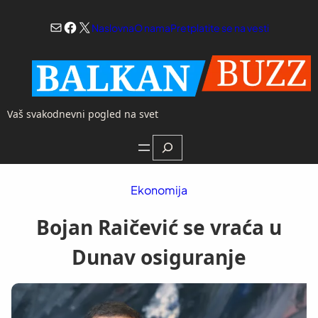
Skoči
Mail
Facebook
X
na
Naslovna
O nama
Pretplatite se na vesti
sadržaj
Vaš svakodnevni pogled na svet
Search
Ekonomija
Bojan Raičević se vraća u
Dunav osiguranje