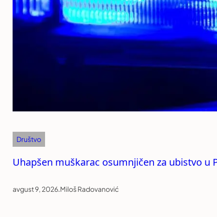
Društvo
Uhapšen muškarac osumnjičen za ubistvo u P
avgust 9, 2026
.
Miloš Radovanović