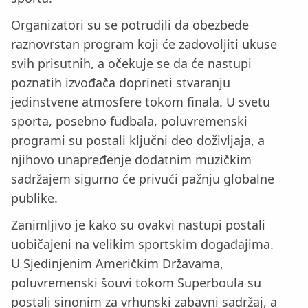
Organizatori su se potrudili da obezbede
raznovrstan program koji će zadovoljiti ukuse
svih prisutnih, a očekuje se da će nastupi
poznatih izvođača doprineti stvaranju
jedinstvene atmosfere tokom finala. U svetu
sporta, posebno fudbala, poluvremenski
programi su postali ključni deo doživljaja, a
njihovo unapređenje dodatnim muzičkim
sadržajem sigurno će privući pažnju globalne
publike.
Zanimljivo je kako su ovakvi nastupi postali
uobičajeni na velikim sportskim događajima.
U Sjedinjenim Američkim Državama,
poluvremenski šouvi tokom Superboula su
postali sinonim za vrhunski zabavni sadržaj, a