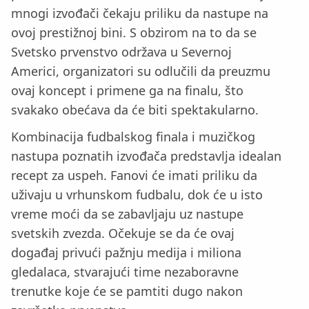
mnogi izvođači čekaju priliku da nastupe na
ovoj prestižnoj bini. S obzirom na to da se
Svetsko prvenstvo održava u Severnoj
Americi, organizatori su odlučili da preuzmu
ovaj koncept i primene ga na finalu, što
svakako obećava da će biti spektakularno.
Kombinacija fudbalskog finala i muzičkog
nastupa poznatih izvođača predstavlja idealan
recept za uspeh. Fanovi će imati priliku da
uživaju u vrhunskom fudbalu, dok će u isto
vreme moći da se zabavljaju uz nastupe
svetskih zvezda. Očekuje se da će ovaj
događaj privući pažnju medija i miliona
gledalaca, stvarajući time nezaboravne
trenutke koje će se pamtiti dugo nakon