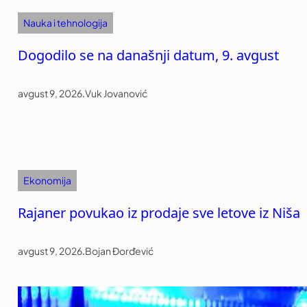
Nauka i tehnologija
Dogodilo se na današnji datum, 9. avgust
avgust 9, 2026
.
Vuk Jovanović
Ekonomija
Rajaner povukao iz prodaje sve letove iz Niša
avgust 9, 2026
.
Bojan Đorđević