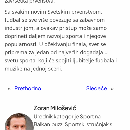
završetka prvenstva.
Sa svakim novim Svetskim prvenstvom,
fudbal se sve više povezuje sa zabavnom
industrijom, a ovakav pristup može samo
doprineti daljem razvoju sporta i njegove
popularnosti. U očekivanju finala, svet se
priprema za jedan od najvećih događaja u
svetu sporta, koji će spojiti ljubitelje fudbala i
muzike na jednoj sceni.
«
Prethodno
Sledeće
»
Zoran Milošević
Urednik kategorije Sport na
Balkan.buzz. Sportski stručnjak s