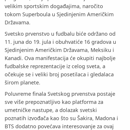
velikim sportskim događajima, naročito
tokom Superboula u Sjedinjenim Američkim
Državama.
Svetsko prvenstvo u fudbalu biće održano od
11. juna do 19. jula i obuhvatiće 16 gradova u
Sjedinjenim Američkim Državama, Meksiku i
Kanadi. Ova manifestacija će okupiti najbolje
fudbalske reprezentacije iz celog sveta, a
očekuje se i veliki broj posetilaca i gledalaca
širom planete.
Poluvreme finala Svetskog prvenstva postaje
sve više prepoznatljivo kao platforma za
umetničke nastupe, a dolazak svetski
poznatih izvođača kao što su Šakira, Madona i
BTS dodatno povećava interesovanje za ovaj