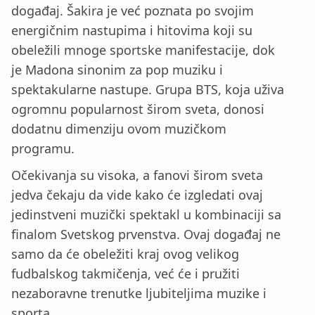
događaj. Šakira je već poznata po svojim
energičnim nastupima i hitovima koji su
obeležili mnoge sportske manifestacije, dok
je Madona sinonim za pop muziku i
spektakularne nastupe. Grupa BTS, koja uživa
ogromnu popularnost širom sveta, donosi
dodatnu dimenziju ovom muzičkom
programu.
Očekivanja su visoka, a fanovi širom sveta
jedva čekaju da vide kako će izgledati ovaj
jedinstveni muzički spektakl u kombinaciji sa
finalom Svetskog prvenstva. Ovaj događaj ne
samo da će obeležiti kraj ovog velikog
fudbalskog takmičenja, već će i pružiti
nezaboravne trenutke ljubiteljima muzike i
sporta.