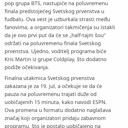
pop grupa BTS, nastupiće na poluvremenu
finala predstojećeg Svetskog prvenstva u
fudbalu. Ova vest je uzburkala strasti među
fanovima, a organizatori takmičenja su istakli
da je ovo prvi put da će se „half-tajm šou“
održati na poluvremenu finala Svetskog
prvenstva. Ujedno, voditelj programa biće
Kris Martin iz grupe Coldplay, što dodatno
podiže očekivanja.
Finalna utakmica Svetskog prvenstva
zakazana je za 19. jul, a očekuje se da će
pauza na poluvremenu trajati duže od
uobičajenih 15 minuta, kako navodi ESPN.
Ova promena u formatu dodatno naglašava
značaj koji organizatori pridaju zabavnom
programu, što je postalo uobičajeno na