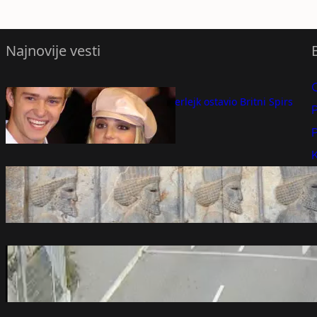
Najnovije vesti
Džastin Timberlejk ostavio Britni Spirs
P
preko poruke
avgust 6, 2026
P
K
Novo otkriće mijenja pogled na prvu
vojnu supersilu svijeta
avgust 6, 2026
Nerealne scene na granici sa Crnom
Gorom: Kamere sve zabeležile, sad je
pravo vreme (foto)
avgust 6, 2026