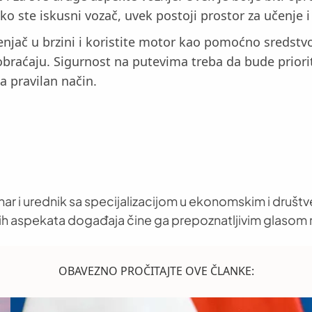
ko ste iskusni vozač, uvek postoji prostor za učenje i
njač u brzini i koristite motor kao pomoćno sredstvo 
aobraćaju. Sigurnost na putevima treba da bude prior
na pravilan način.
nar i urednik sa specijalizacijom u ekonomskim i društ
h aspekata događaja čine ga prepoznatljivim glasom 
OBAVEZNO PROČITAJTE OVE ČLANKE: