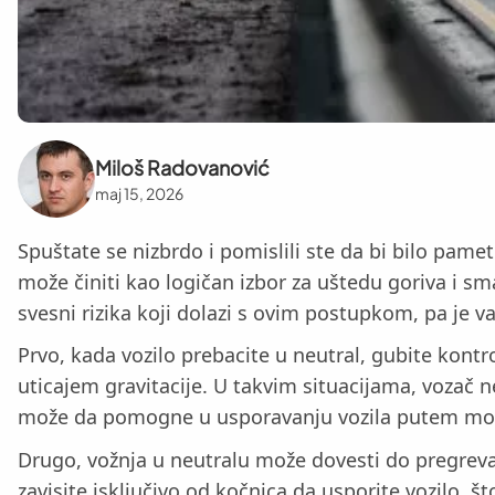
Miloš Radovanović
maj 15, 2026
Spuštate se nizbrdo i pomislili ste da bi bilo pamet
može činiti kao logičan izbor za uštedu goriva i sm
svesni rizika koji dolazi s ovim postupkom, pa je va
Prvo, kada vozilo prebacite u neutral, gubite kont
uticajem gravitacije. U takvim situacijama, vozač n
može da pomogne u usporavanju vozila putem mot
Drugo, vožnja u neutralu može dovesti do pregrevan
zavisite isključivo od kočnica da usporite vozilo,