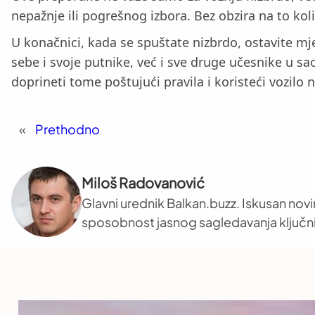
nepažnje ili pogrešnog izbora. Bez obzira na to koli
U konačnici, kada se spuštate nizbrdo, ostavite mje
sebe i svoje putnike, već i sve druge učesnike u s
doprineti tome poštujući pravila i koristeći vozilo 
«
Prethodno
Miloš Radovanović
Glavni urednik Balkan.buzz. Iskusan novi
sposobnost jasnog sagledavanja ključni