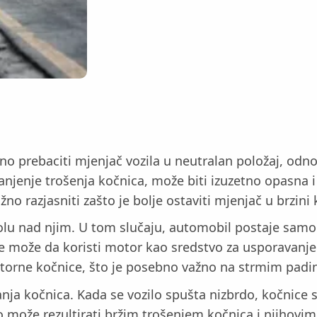
no prebaciti mjenjač vozila u neutralan položaj, odnos
anjenje trošenja kočnica, može biti izuzetno opasna i
žno razjasniti zašto je bolje ostaviti mjenjač u brzini
rolu nad njim. U tom slučaju, automobil postaje samo
e može da koristi motor kao sredstvo za usporavanje il
orne kočnice, što je posebno važno na strmim padi
ja kočnica. Kada se vozilo spušta nizbrdo, kočnice s
 što može rezultirati bržim trošenjem kočnica i njiho