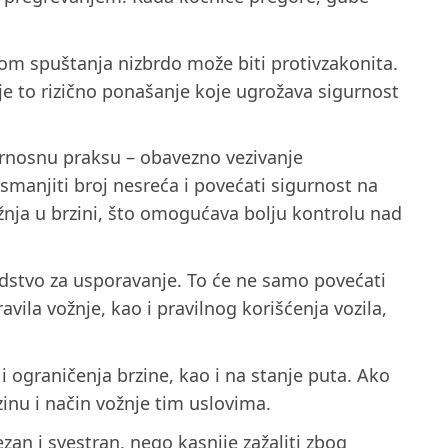
om spuštanja nizbrdo može biti protivzakonita.
 je to rizično ponašanje koje ugrožava sigurnost
urnosnu praksu – obavezno vezivanje
manjiti broj nesreća i povećati sigurnost na
žnja u brzini, što omogućava bolju kontrolu nad
edstvo za usporavanje. To će ne samo povećati
vila vožnje, kao i pravilnog korišćenja vozila,
i ograničenja brzine, kao i na stanje puta. Ako
zinu i način vožnje tim uslovima.
zan i svestran, nego kasnije zažaliti zbog