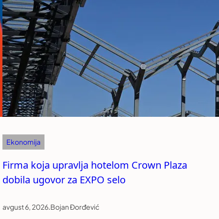
Ekonomija
Firma koja upravlja hotelom Crown Plaza
dobila ugovor za EXPO selo
avgust 6, 2026
.
Bojan Đorđević