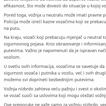
efikasnost, što može dovesti do situacije u kojoj 
Pored toga, vožnja u neutralu može imati pravne p
Policija može izreći kazne vozačima koji se prebacu
na putu.
Na kraju, vozači koji prebacuju mjenjač u neutra
sigurnosnog pojasa. Kroz obrazovanje i informisan
putevima. Važno je napomenuti da je ispravan nači
vozilom.
U svetlu ovih informacija, vozačima se savetuje d
sigurnost vozača i putnika u vozilu, već i svih dru
možemo svi doprineti bezbednijim putevima.
Vožnja nizbrdo zahteva veću pažnju i svest o okolin
se vozač suoči sa uslovima koji mogu otežati vožnju,
Ove preporuke ne važe samo za vožnju nizbrdo, već i