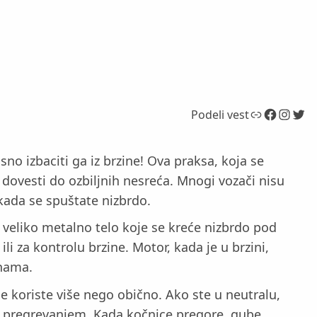
Link
Facebook
Instagram
Twitter
Podeli vest
no izbaciti ga iz brzine! Ova praksa, koja se
 dovesti do ozbiljnih nesreća. Mnogi vozači nisu
 kada se spuštate nizbrdo.
 veliko metalno telo koje se kreće nizbrdo pod
i za kontrolu brzine. Motor, kada je u brzini,
nama.
e koriste više nego obično. Ako ste u neutralu,
vim pregrevanjem. Kada kočnice pregore, gube