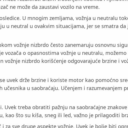
vozač ne može da zaustavi vozilo na vreme.
osledice. U mnogim zemljama, vožnja u neutralu tok
ju u neutral u ovakvim situacijama, jer se smatra da
l tokom vožnje nizbrdo često zanemaruju osnovnu sig
je vozača o opasnostima vožnje u neutralu, možemo s
n vožnje nizbrdo korišćenje odgovarajuće brzine i vo
a se uvek drže brzine i koriste motor kao pomoćno sr
gih učesnika u saobraćaju. Učenjem i razumevanjem pra
i. Uvek treba obratiti pažnju na saobraćajne znakove 
 kao što su kiša, sneg ili led, važno je prilagoditi br
 za sve druge aspekte vožnje. Uvek je bolje biti opre