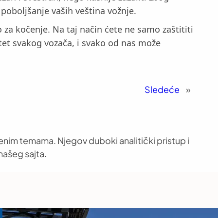
 poboljšanje vaših veština vožnje.
za kočenje. Na taj način ćete ne samo zaštititi
itet svakog vozača, i svako od nas može
Sledeće
»
venim temama. Njegov duboki analitički pristup i
našeg sajta.