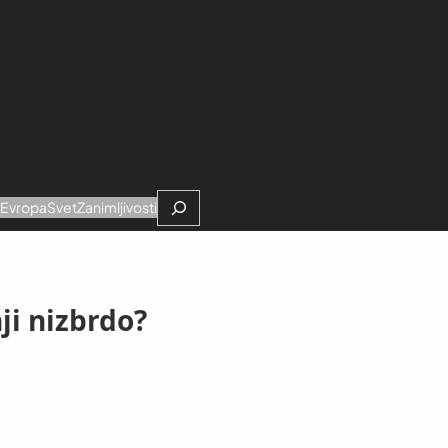
Search
e
Evropa
Svet
Zanimljivosti
nji nizbrdo?