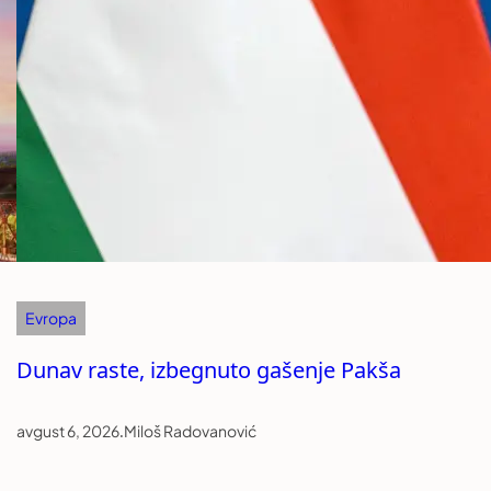
Evropa
Dunav raste, izbegnuto gašenje Pakša
avgust 6, 2026
.
Miloš Radovanović