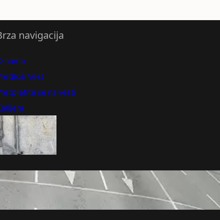
Brza navigacija
O nama
redloži Vest
retplatite se na vesti
arijera
Marketing
Kontakt