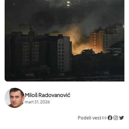
Miloš Radovanović
mart 31, 2026
Link
Facebook
Instagram
Twitter
Podeli vest