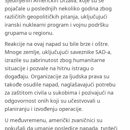
Sjedinjenih Američkih Država, koje su se
pojačale u poslednjih nekoliko godina zbog
različitih geopolitičkih pitanja, uključujući
iranski nuklearni program i vojnu podršku
grupama u regionu.
Reakcije na ovaj napad su bile brze i oštre.
Mnoge zemlje, uključujući saveznike SAD-a,
izrazile su zabrinutost zbog humanitarne
situacije i pozvale na hitnu istragu o
događaju. Organizacije za ljudska prava su
takođe osudile napad, naglašavajući potrebu
za zaštitom civila u sukobima i pozivajući na
odgovornost onih koji su učestvovali u
planiranju i izvođenju operacije.
U međuvremenu, američki zvaničnici su
pokušali da umanje posledice napada, tvrdeći