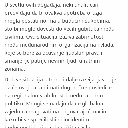
U svetlu ovih događaja, neki analitičari
predviđaju da bi ovakva upotreba oružja
mogla postati norma u budućim sukobima,
što bi moglo dovesti do većih gubitaka među
civilima. Ova situacija izaziva zabrinutost
među međunarodnim organizacijama i vlada,
koje se bore za očuvanje ljudskih prava i
smanjenje patnje nevinih ljudi u ratnim
zonama.
Dok se situacija u Iranu i dalje razvija, jasno je
da će ovaj napad imati dugoročne posledice
na regionalnu stabilnost i međunarodnu
politiku. Mnogi se nadaju da će globalna
zajednica reagovati na odgovarajući način,
kako bi se sprečili slični incidenti u
budućnosti i osigurala zaštita civila u