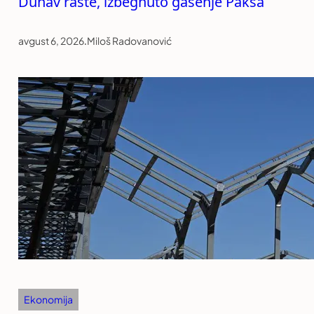
Dunav raste, izbegnuto gašenje Pakša
avgust 6, 2026
.
Miloš Radovanović
Ekonomija