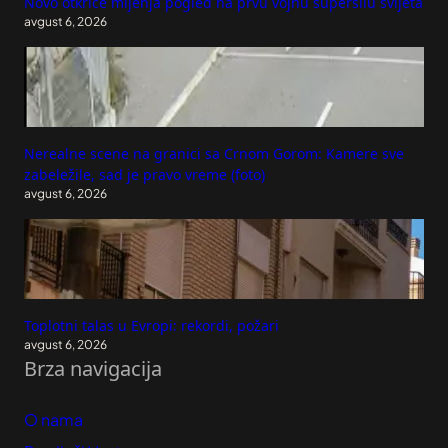
Novo otkriće mijenja pogled na prvu vojnu supersilu svijeta
avgust 6, 2026
Nerealne scene na granici sa Crnom Gorom: Kamere sve
zabeležile, sad je pravo vreme (foto)
avgust 6, 2026
Toplotni talas u Evropi: rekordi, požari
avgust 6, 2026
Brza navigacija
O nama