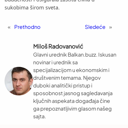
sukobima širom sveta.
«
Prethodno
Sledeće
»
Miloš Radovanović
Glavni urednik Balkan.buzz. Iskusan
novinar i urednik sa
specijalizacijom u ekonomskim i
društvenim temama. Njegov
duboki analitički pristup i
sposobnost jasnog sagledavanja
ključnih aspekata događaja čine
ga prepoznatljivim glasom našeg
sajta.