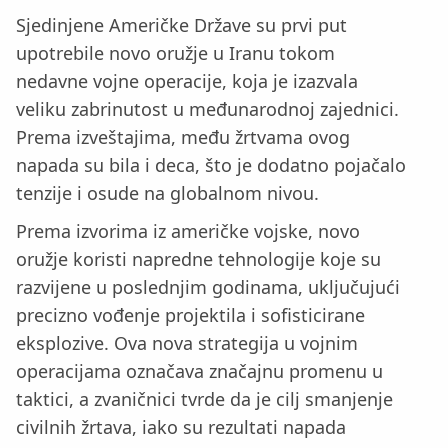
Sjedinjene Američke Države su prvi put
upotrebile novo oružje u Iranu tokom
nedavne vojne operacije, koja je izazvala
veliku zabrinutost u međunarodnoj zajednici.
Prema izveštajima, među žrtvama ovog
napada su bila i deca, što je dodatno pojačalo
tenzije i osude na globalnom nivou.
Prema izvorima iz američke vojske, novo
oružje koristi napredne tehnologije koje su
razvijene u poslednjim godinama, uključujući
precizno vođenje projektila i sofisticirane
eksplozive. Ova nova strategija u vojnim
operacijama označava značajnu promenu u
taktici, a zvaničnici tvrde da je cilj smanjenje
civilnih žrtava, iako su rezultati napada