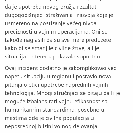
da je upotreba novog oružja rezultat
dugogodišnjeg istraživanja i razvoja koje je
usmereno na postizanje većeg nivoa
preciznosti u vojnim operacijama. Oni su
takođe naglasili da su sve mere preduzete
kako bi se smanjile civilne žrtve, ali je
situacija na terenu pokazala suprotno.
Ovaj incident dodatno je zakomplikovao već
napetu situaciju u regionu i postavio nova
pitanja o etici upotrebe naprednih vojnih
tehnologija. Mnogi stručnjaci se pitaju da li je
moguće izbalansirati vojnu efikasnost sa
humanitarnim standardima, posebno u
mestima gde je civilna populacija u
neposrednoj blizini vojnog delovanja.