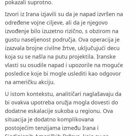
pokazali suprotno.
Izvori iz Irana izjavili su da je napad izvršen na
određene vojne ciljeve, ali da je njegovo
izvođenje bilo izuzetno rizično, s obzirom na
gustu naseljenost područja. Ova operacija je
izazvala brojne civilne žrtve, uključujući decu
koja su se našla na putu projektila. Iranske
vlasti su osudile napad i upozorile na moguće
posledice koje bi mogle uslediti kao odgovor
na američku akciju.
U istom kontekstu, analitičari naglašavaju da
bi ovakva upotreba oružja mogla dovesti do
dodatne eskalacije sukoba u regionu. Ova
situacija je dodatno komplikovana
postojećim tenzijama između Irana i