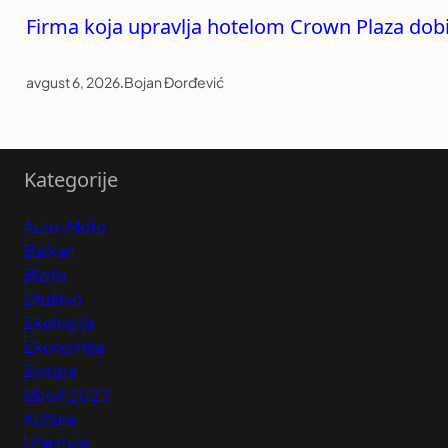
Firma koja upravlja hotelom Crown Plaza dob
avgust 6, 2026
.
Bojan Đorđević
Kategorije
Auto-Moto
Balkan
Biznis
Društvo
Ekologija
Ekonomija
Evropa
Izbori 2023
Kultura
Lifestyle