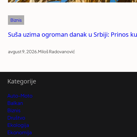
Biznis
Suša uzima ogroman danak u Srbiji: Prinos ku
avgust 9, 2026
.
Miloš Radovanović
Kategorije
Auto-Moto
Balkan
Biznis
Društvo
Ekologija
Ekonomija