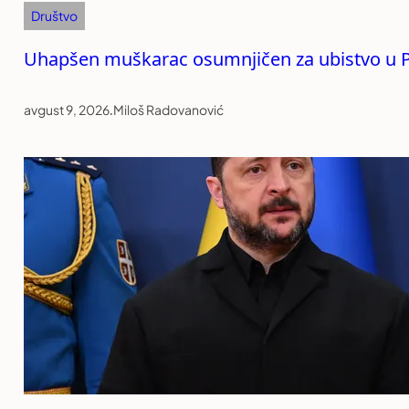
Društvo
Uhapšen muškarac osumnjičen za ubistvo u P
avgust 9, 2026
.
Miloš Radovanović