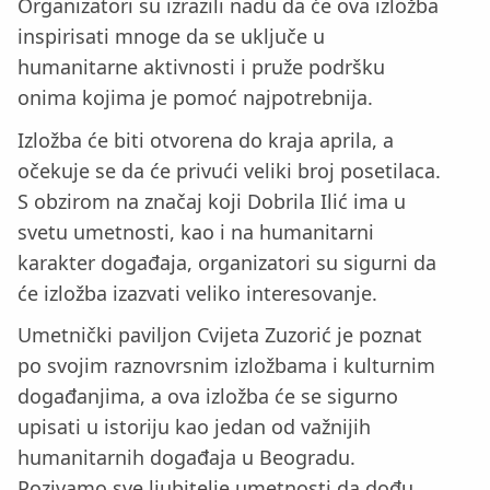
Organizatori su izrazili nadu da će ova izložba
inspirisati mnoge da se uključe u
humanitarne aktivnosti i pruže podršku
onima kojima je pomoć najpotrebnija.
Izložba će biti otvorena do kraja aprila, a
očekuje se da će privući veliki broj posetilaca.
S obzirom na značaj koji Dobrilа Ilić ima u
svetu umetnosti, kao i na humanitarni
karakter događaja, organizatori su sigurni da
će izložba izazvati veliko interesovanje.
Umetnički paviljon Cvijeta Zuzorić je poznat
po svojim raznovrsnim izložbama i kulturnim
događanjima, a ova izložba će se sigurno
upisati u istoriju kao jedan od važnijih
humanitarnih događaja u Beogradu.
Pozivamo sve ljubitelje umetnosti da dođu,