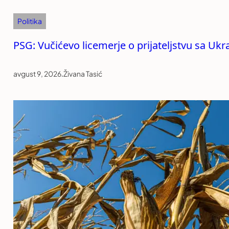
Politika
PSG: Vučićevo licemerje o prijateljstvu sa Uk
avgust 9, 2026
.
Živana Tasić