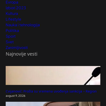
Evropa
Izbori 2023
Kultura
Lifestyle
Nauka i tehnologija
Politika
Sport
Svet
Zanimljivosti
Najnovije vesti
Cvijanović: Prošla su vremena uvođenja sankcija – Region
avgust 9, 2026