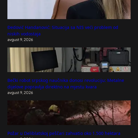
Đedović Handanović: Situacija sa NIS veći problem od
niskih vodostaja
avgust 9, 2026
Bečki robot srpskog naučnika donosi revoluciju: Metalne
dijelove popravlja direktno na mjestu kvara
avgust 9, 2026
Požar u Deliblatskoj peščari zahvatio oko 1.500 hektara