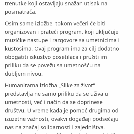
trenutke koji ostavljaju snažan utisak na
posmatrača.
Osim same izložbe, tokom večeri će biti
organizovan i prateći program, koji uključuje
muzičke nastupe i razgovore sa umetnicima i
kustosima. Ovaj program ima za cilj dodatno
obogatiti iskustvo posetilaca i pružiti im
priliku da se povežu sa umetnošću na
dubljem nivou.
Humanitarna izložba „Slike za život“
predstavlja ne samo priliku da se uživa u
umetnosti, već i način da se doprinese
društvu. U vreme kada je pomoć drugima od
izuzetne važnosti, ovakvi događaji podsećaju
nas na značaj solidarnosti i zajedništva.