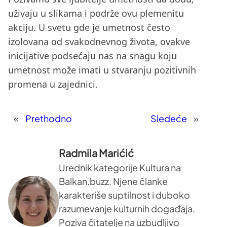
uživaju u slikama i podrže ovu plemenitu
akciju. U svetu gde je umetnost često
izolovana od svakodnevnog života, ovakve
inicijative podsećaju nas na snagu koju
umetnost može imati u stvaranju pozitivnih
promena u zajednici.
«
Prethodno
Sledeće
»
Radmila Marićić
Urednik kategorije Kultura na
Balkan.buzz. Njene članke
karakteriše suptilnost i duboko
razumevanje kulturnih događaja.
Poziva čitatelje na uzbudljivo