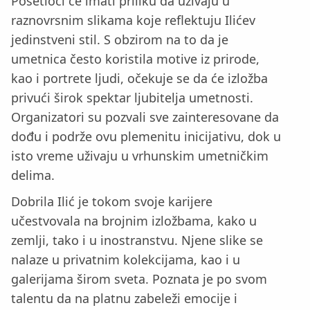
Posetioci će imati priliku da uživaju u
raznovrsnim slikama koje reflektuju Ilićev
jedinstveni stil. S obzirom na to da je
umetnica često koristila motive iz prirode,
kao i portrete ljudi, očekuje se da će izložba
privući širok spektar ljubitelja umetnosti.
Organizatori su pozvali sve zainteresovane da
dođu i podrže ovu plemenitu inicijativu, dok u
isto vreme uživaju u vrhunskim umetničkim
delima.
Dobrilа Ilić je tokom svoje karijere
učestvovala na brojnim izložbama, kako u
zemlji, tako i u inostranstvu. Njene slike se
nalaze u privatnim kolekcijama, kao i u
galerijama širom sveta. Poznata je po svom
talentu da na platnu zabeleži emocije i