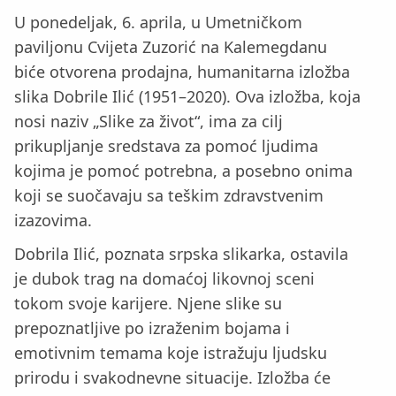
U ponedeljak, 6. aprila, u Umetničkom
paviljonu Cvijeta Zuzorić na Kalemegdanu
biće otvorena prodajna, humanitarna izložba
slika Dobrilе Ilić (1951–2020). Ova izložba, koja
nosi naziv „Slike za život“, ima za cilj
prikupljanje sredstava za pomoć ljudima
kojima je pomoć potrebna, a posebno onima
koji se suočavaju sa teškim zdravstvenim
izazovima.
Dobrilа Ilić, poznata srpska slikarka, ostavila
je dubok trag na domaćoj likovnoj sceni
tokom svoje karijere. Njene slike su
prepoznatljive po izraženim bojama i
emotivnim temama koje istražuju ljudsku
prirodu i svakodnevne situacije. Izložba će