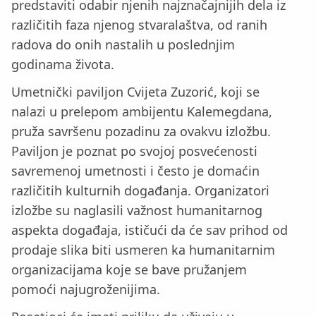
predstaviti odabir njenih najznačajnijih dela iz
različitih faza njenog stvaralaštva, od ranih
radova do onih nastalih u poslednjim
godinama života.
Umetnički paviljon Cvijeta Zuzorić, koji se
nalazi u prelepom ambijentu Kalemegdana,
pruža savršenu pozadinu za ovakvu izložbu.
Paviljon je poznat po svojoj posvećenosti
savremenoj umetnosti i često je domaćin
različitih kulturnih događanja. Organizatori
izložbe su naglasili važnost humanitarnog
aspekta događaja, ističući da će sav prihod od
prodaje slika biti usmeren ka humanitarnim
organizacijama koje se bave pružanjem
pomoći najugroženijima.