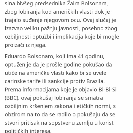
sina bivšeg predsednika Žaira Bolsonara,
zbog lobiranja kod američkih vlasti dok je
trajalo suđenje njegovom ocu. Ovaj slučaj je
izazvao veliku pažnju javnosti, posebno zbog
ozbiljnosti optužbi i implikacija koje bi mogle
proizaći iz njega.
Eduardo Bolsonaro, koji ima 41 godinu,
optužen je da je prošle godine pokušao da
utiče na američke vlasti kako bi se uvele
carinske tarife ili sankcije protiv Brazila.
Prema informacijama koje je objavio Bi-Bi-Si
(BBC), ovaj pokušaj lobiranja se smatra
ozbiljnim kršenjem zakona i etičkih normi, s
obzirom na to da se radilo o pokušaju da se
stvori pritisak na sopstvenu zemlju u korist
političkih interesa.