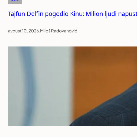
Tajfun Delfin pogodio Kinu: Milion ljudi napu
avgust 10, 2026
.
Miloš Radovanović