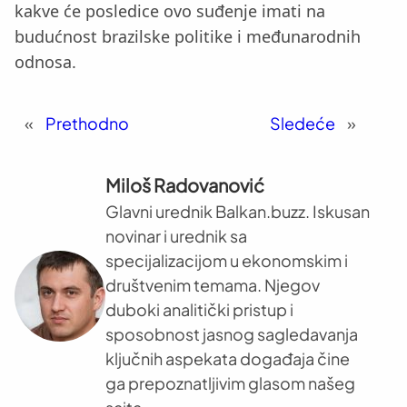
kakve će posledice ovo suđenje imati na
budućnost brazilske politike i međunarodnih
odnosa.
«
Prethodno
Sledeće
»
Miloš Radovanović
Glavni urednik Balkan.buzz. Iskusan
novinar i urednik sa
specijalizacijom u ekonomskim i
društvenim temama. Njegov
duboki analitički pristup i
sposobnost jasnog sagledavanja
ključnih aspekata događaja čine
ga prepoznatljivim glasom našeg