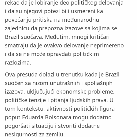
rekao da je lobiranje deo političkog delovanja
i da su njegovi potezi bili usmereni ka
povećanju pritiska na međunarodnu
zajednicu da prepozna izazove sa kojima se
Brazil suočava. Međutim, mnogi kritičari
smatraju da je ovakvo delovanje neprimereno
i da se ne može opravdati političkim
razlozima.
Ova presuda dolazi u trenutku kada je Brazil
suočen sa nizom unutrašnjih i spoljašnjih
izazova, uključujući ekonomske probleme,
političke tenzije i pitanja ljudskih prava. U
tom kontekstu, aktivnosti političkih figura
poput Eduarda Bolsonara mogu dodatno
pogoršati situaciju i stvoriti dodatne
nesigurnosti za zemlju.