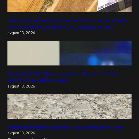
Evropi stiže papren račun zbog ekstremnih vrućina: Šteta
se meri stotinama milijardi evra, a najgore tek sledi
avgust 10, 2026
Srdan Golubović: Ministar kulture dokazana neznalica –
Vesti iz Srbije, regiona i sveta
avgust 10, 2026
Snažan zemljotres u Kolumbiji, u toku evakuacije – Svet
avgust 10, 2026