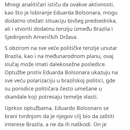
Mnogi analitičari ističu da ovakve aktivnosti,
kao što je lobiranje Eduarda Bolsonara, mogu
dodatno otežati situaciju bivšeg predsednika,
ali i stvoriti dodatnu tenziju između Brazila i
Sjedinjenih Američkih Država.
S obzirom na sve veće političke tenzije unutar
Brazila, kao i na međunarodnom planu, ovaj
slučaj može imati dalekosežne posledice.
Optužbe protiv Eduarda Bolsonara ukazuju na
sve veću polarizaciju u brazilskoj politici, gde
su porodice političara često umešane u
skandale koji potresaju temelje vlasti.
Uprkos optužbama, Eduardo Bolsonaro se
brani tvrdnjom da je njegov cilj bio da zaštiti
interese Brazila, a ne da ih naškodi. On je