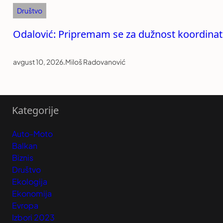
Društvo
Odalović: Pripremam se za dužnost koordinato
avgust 10, 2026
.
Miloš Radovanović
Kategorije
Auto-Moto
Balkan
Biznis
Društvo
Ekologija
Ekonomija
Evropa
Izbori 2023