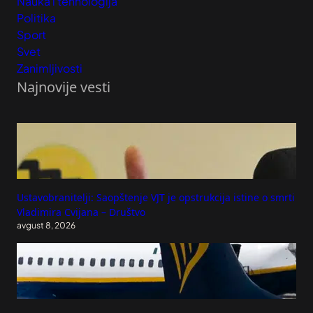
Nauka i tehnologija
Politika
Sport
Svet
Zanimljivosti
Najnovije vesti
Ustavobranitelji: Saopštenje VJT je opstrukcija istine o smrti
Vladimira Cvijana – Društvo
avgust 8, 2026