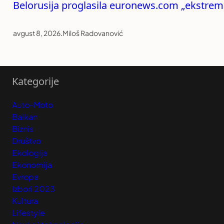
Belorusija proglasila euronews.com „ekstrem
avgust 8, 2026
.
Miloš Radovanović
Kategorije
Auto-Moto
Balkan
Biznis
Društvo
Ekologija
Ekonomija
Evropa
Izbori 2023
Kultura
Lifestyle