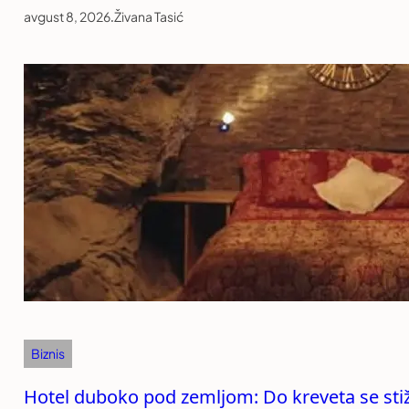
avgust 8, 2026
.
Živana Tasić
Biznis
Hotel duboko pod zemljom: Do kreveta se stiže