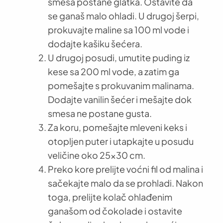
smesa postane glatka. Ostavite da
se ganaš malo ohladi. U drugoj šerpi,
prokuvajte maline sa 100 ml vode i
dodajte kašiku šećera.
U drugoj posudi, umutite puding iz
kese sa 200 ml vode, a zatim ga
pomešajte s prokuvanim malinama.
Dodajte vanilin šećer i mešajte dok
smesa ne postane gusta.
Za koru, pomešajte mleveni keks i
otopljen puter i utapkajte u posudu
veličine oko 25×30 cm.
Preko kore prelijte voćni fil od malina i
sačekajte malo da se prohladi. Nakon
toga, prelijte kolač ohlađenim
ganašom od čokolade i ostavite