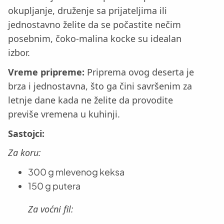
okupljanje, druženje sa prijateljima ili
jednostavno želite da se počastite nečim
posebnim, čoko-malina kocke su idealan
izbor.
Vreme pripreme:
Priprema ovog deserta je
brza i jednostavna, što ga čini savršenim za
letnje dane kada ne želite da provodite
previše vremena u kuhinji.
Sastojci:
Za koru:
300 g mlevenog keksa
150 g putera
Za voćni fil: