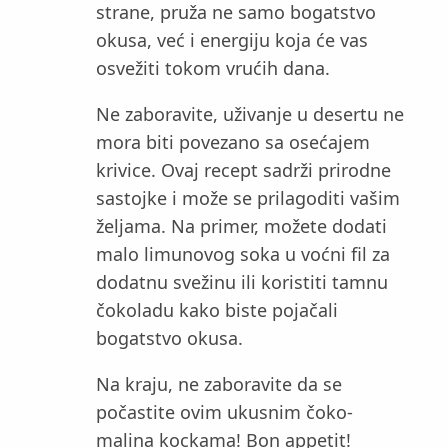
strane, pruža ne samo bogatstvo
okusa, već i energiju koja će vas
osvežiti tokom vrućih dana.
Ne zaboravite, uživanje u desertu ne
mora biti povezano sa osećajem
krivice. Ovaj recept sadrži prirodne
sastojke i može se prilagoditi vašim
željama. Na primer, možete dodati
malo limunovog soka u voćni fil za
dodatnu svežinu ili koristiti tamnu
čokoladu kako biste pojačali
bogatstvo okusa.
Na kraju, ne zaboravite da se
počastite ovim ukusnim čoko-
malina kockama! Bon appetit!