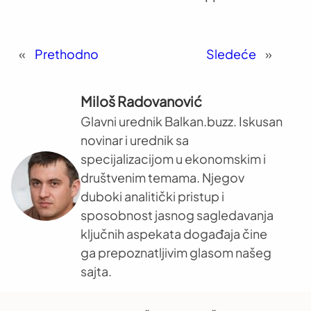
«
Prethodno
Sledeće
»
Miloš Radovanović
Glavni urednik Balkan.buzz. Iskusan
novinar i urednik sa
specijalizacijom u ekonomskim i
društvenim temama. Njegov
duboki analitički pristup i
sposobnost jasnog sagledavanja
ključnih aspekata događaja čine
ga prepoznatljivim glasom našeg
sajta.