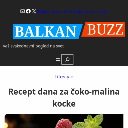
Skoči
Mail
Facebook
X
na
Naslovna
O nama
Pretplatite se na vesti
sadržaj
Vaš svakodnevni pogled na svet
Search
Lifestyle
Recept dana za čoko-malina
kocke