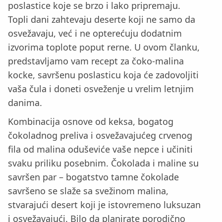
poslastice koje se brzo i lako pripremaju.
Topli dani zahtevaju deserte koji ne samo da
osvežavaju, već i ne opterećuju dodatnim
izvorima toplote poput rerne. U ovom članku,
predstavljamo vam recept za čoko-malina
kocke, savršenu poslasticu koja će zadovoljiti
vaša čula i doneti osveženje u vrelim letnjim
danima.
Kombinacija osnove od keksa, bogatog
čokoladnog preliva i osvežavajućeg crvenog
fila od malina oduševiće vaše nepce i učiniti
svaku priliku posebnim. Čokolada i maline su
savršen par – bogatstvo tamne čokolade
savršeno se slaže sa svežinom malina,
stvarajući desert koji je istovremeno luksuzan
i osvežavajući. Bilo da planirate porodično