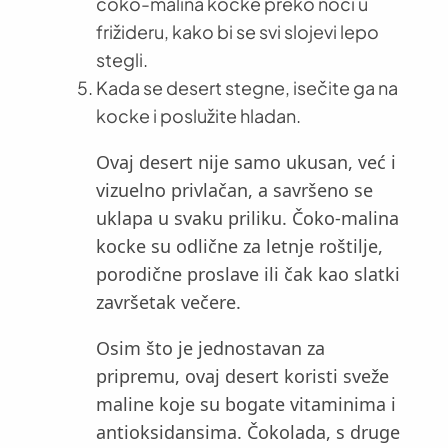
čoko-malina kocke preko noći u
frižideru, kako bi se svi slojevi lepo
stegli.
Kada se desert stegne, isečite ga na
kocke i poslužite hladan.
Ovaj desert nije samo ukusan, već i
vizuelno privlačan, a savršeno se
uklapa u svaku priliku. Čoko-malina
kocke su odlične za letnje roštilje,
porodične proslave ili čak kao slatki
završetak večere.
Osim što je jednostavan za
pripremu, ovaj desert koristi sveže
maline koje su bogate vitaminima i
antioksidansima. Čokolada, s druge