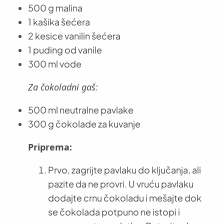
500 g malina
1 kašika šećera
2 kesice vanilin šećera
1 puding od vanile
300 ml vode
Za čokoladni gaš:
500 ml neutralne pavlake
300 g čokolade za kuvanje
Priprema:
Prvo, zagrijte pavlaku do ključanja, ali
pazite da ne provri. U vruću pavlaku
dodajte crnu čokoladu i mešajte dok
se čokolada potpuno ne istopi i