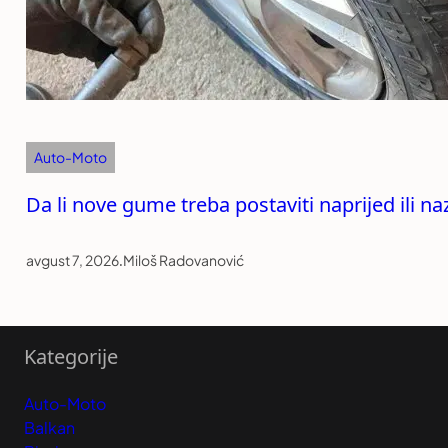
Auto-Moto
Da li nove gume treba postaviti naprijed ili n
avgust 7, 2026
.
Miloš Radovanović
Kategorije
Auto-Moto
Balkan