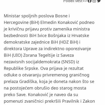
Link
Facebook
Instagram
Twitter
Podeli vest
Ministar spoljnih poslova Bosne i
Hercegovine (BiH) Elmedin Konaković podneo
je krivičnu prijavu protiv zamenika ministra
bezbednosti BiH Ivice Bošnjaka iz Hrvatske
demokratske zajednice BiH (HDZ BiH) i
direktora Uprave za indirektno oporezivanje
BiH (UIO) Zorana Tegeltije iz Saveza
nezavisnih socijaldemokrata (SNSD) iz
Republike Srpske. Ova prijava je rezultat
odluke o otvaranju privremenog graničnog
prelaza Gradiška, koja je doneta nakon što se
na postojećem obrušio deo starog mosta
preko Save. Konaković je naveo da su
pomenuti zvaničnici prekršili Pravilnik i Zakon