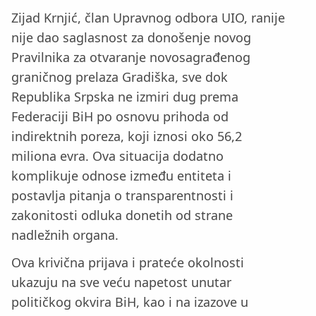
Zijad Krnjić, član Upravnog odbora UIO, ranije
nije dao saglasnost za donošenje novog
Pravilnika za otvaranje novosagrađenog
graničnog prelaza Gradiška, sve dok
Republika Srpska ne izmiri dug prema
Federaciji BiH po osnovu prihoda od
indirektnih poreza, koji iznosi oko 56,2
miliona evra. Ova situacija dodatno
komplikuje odnose između entiteta i
postavlja pitanja o transparentnosti i
zakonitosti odluka donetih od strane
nadležnih organa.
Ova krivična prijava i prateće okolnosti
ukazuju na sve veću napetost unutar
političkog okvira BiH, kao i na izazove u