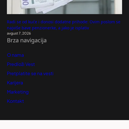
Radi se od kuće i donosi dodatne prihode: Ovim poslom se
najviše bave penzionerke, a jako je isplativ
avgust 7, 2026
Brza navigacija
O nama
Predloži Vest
Pretplatite se na vesti
Karijera
Marketing
Kontakt