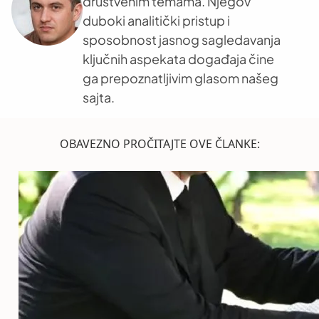
društvenim temama. Njegov
duboki analitički pristup i
sposobnost jasnog sagledavanja
ključnih aspekata događaja čine
ga prepoznatljivim glasom našeg
sajta.
OBAVEZNO PROČITAJTE OVE ČLANKE: