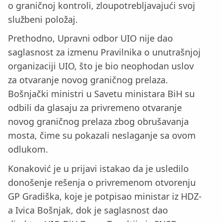
o graničnoj kontroli, zloupotrebljavajući svoj
službeni položaj.
Prethodno, Upravni odbor UIO nije dao
saglasnost za izmenu Pravilnika o unutrašnjoj
organizaciji UIO, što je bio neophodan uslov
za otvaranje novog graničnog prelaza.
Bošnjački ministri u Savetu ministara BiH su
odbili da glasaju za privremeno otvaranje
novog graničnog prelaza zbog obrušavanja
mosta, čime su pokazali neslaganje sa ovom
odlukom.
Konaković je u prijavi istakao da je usledilo
donošenje rešenja o privremenom otvorenju
GP Gradiška, koje je potpisao ministar iz HDZ-
a Ivica Bošnjak, dok je saglasnost dao