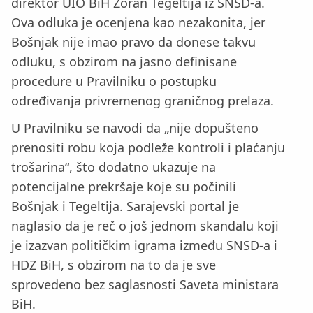
direktor UIO BiH Zoran Tegeltija iz SNSD-a.
Ova odluka je ocenjena kao nezakonita, jer
Bošnjak nije imao pravo da donese takvu
odluku, s obzirom na jasno definisane
procedure u Pravilniku o postupku
određivanja privremenog graničnog prelaza.
U Pravilniku se navodi da „nije dopušteno
prenositi robu koja podleže kontroli i plaćanju
trošarina“, što dodatno ukazuje na
potencijalne prekršaje koje su počinili
Bošnjak i Tegeltija. Sarajevski portal je
naglasio da je reč o još jednom skandalu koji
je izazvan političkim igrama između SNSD-a i
HDZ BiH, s obzirom na to da je sve
sprovedeno bez saglasnosti Saveta ministara
BiH.