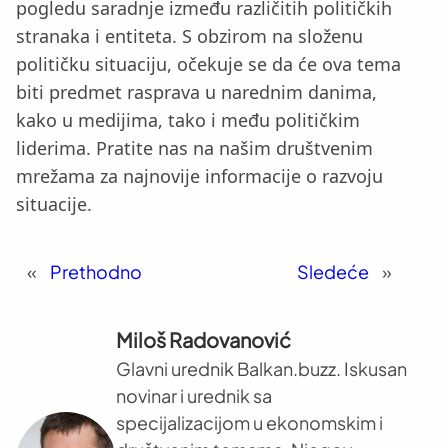
pogledu saradnje između različitih političkih
stranaka i entiteta. S obzirom na složenu
političku situaciju, očekuje se da će ova tema
biti predmet rasprava u narednim danima,
kako u medijima, tako i među političkim
liderima. Pratite nas na našim društvenim
mrežama za najnovije informacije o razvoju
situacije.
«
Prethodno
Sledeće
»
Miloš Radovanović
Glavni urednik Balkan.buzz. Iskusan
novinar i urednik sa
specijalizacijom u ekonomskim i