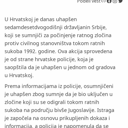
Link
Facebook
Instagram
Twitter
Podeli vest
U Hrvatskoj je danas uhapšen
sedamdesetdvogodišnji državljanin Srbije,
koji se sumnjiči za počinjenje ratnog zločina
protiv civilnog stanovništva tokom ratnih
sukoba 1992. godine. Ova akcija sprovedena
je od strane hrvatske policije, koja je
saopštila da je uhapšen u jednom od gradova
u Hrvatskoj.
Prema informacijama iz policije, osumnjičeni
je uhapšen zbog sumnje da je bio uključen u
zločine koji su se odigrali tokom ratnih
sukoba na području bivše Jugoslavije. Istraga
je započela na osnovu prikupljenih dokaza i
informacija, a policija je napomenula da se