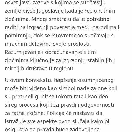
osvetljava izazove s kojima se suočavaju
zemlje bivše Jugoslavije kada je reč o ratnim
zločinima. Mnogi smatraju da je potrebno
raditi na izgradnji poverenja među narodima i
pomirenju, dok se istovremeno suočavaju s
mračnim delovima svoje prošlosti.
Razumijevanje i obračunavanje s tim
zločinima ključno je za izgradnju stabilnijih i
mirnijih društava u regionu.
U ovom kontekstu, hapšenje osumnjičenog
može biti viđeno kao simbol nade za one koji
su pretrpeli gubitke tokom rata i kao deo
šireg procesa koji teži pravdi i odgovornosti
za ratne zločine. Policija će nastaviti da
istražuje sve aspekte ovog slučaja kako bi
osigurala da pravda bude zadovoljena.