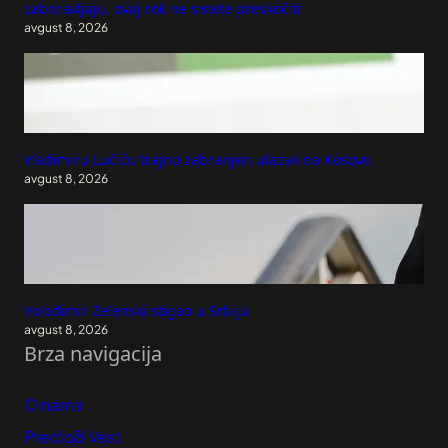
zaboravljaju, ovaj rok ne smete preskočiti
avgust 8, 2026
Vladimiru Lučiću trajno zabranjen ulazak na Kosovo
avgust 8, 2026
Volodimir Zelenski stigao u Srbiju
avgust 8, 2026
Brza navigacija
O nama
Predloži Vest