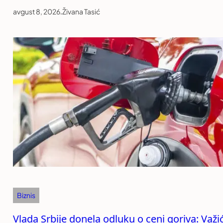
avgust 8, 2026
.
Živana Tasić
Biznis
Vlada Srbije donela odluku o ceni goriva: Važi