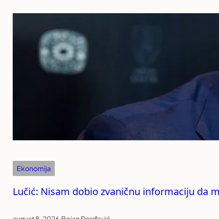
Ekonomija
Lučić: Nisam dobio zvaničnu informaciju da mi
avgust 8, 2026
.
Bojan Đorđević