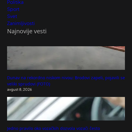
Politika
Sport
Svet
Zanimljivosti
Najnovije vesti
Dunav na rekordno niskom nivou: Brodovi zapeli, pojavili se
veliki sprudovi (FOTO)
avgust 8, 2026
Jedno pravilo oko vozačkih dozvola vozači često