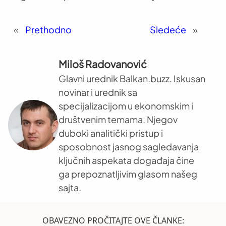
«
Prethodno
Sledeće
»
Miloš Radovanović
Glavni urednik Balkan.buzz. Iskusan
novinar i urednik sa
specijalizacijom u ekonomskim i
društvenim temama. Njegov
duboki analitički pristup i
sposobnost jasnog sagledavanja
ključnih aspekata događaja čine
ga prepoznatljivim glasom našeg
sajta.
OBAVEZNO PROČITAJTE OVE ČLANKE: