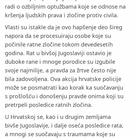
radi o ozbiljnim optužbama koje se odnose na
kršenja ljudskih prava i zločine protiv civila.
Vlasti su istakle da je ovo hapšenje deo šireg
napora da se procesuiraju osobe koje su
počinile ratne zločine tokom devedesetih
godina. Rat u bivšoj Jugoslaviji ostavio je
duboke rane i mnoge porodice su izgubile
svoje najmilije, a pravda za žrtve često nije
bila zadovoljena. Ova akcija hrvatske policije
može se posmatrati kao korak ka suočavanju
s prošlošću i donošenju pravde onima koji su
pretrpeli posledice ratnih zločina.
U Hrvatskoj se, kao i u drugim zemljama
bivše Jugoslavije, i dalje oseća posledice rata,
a mnogi se suočavaju s traumama koje su