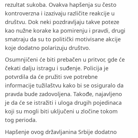
rezultat sukoba. Ovakva hapšenja su često
kontroverzna i izazivaju različite reakcije u
društvu. Dok neki pozdravljaju takve poteze
kao nužne korake ka pomirenju i pravdi, drugi
smatraju da su to politički motivisane akcije
koje dodatno polarizuju društvo.
Osumnjičeni će biti prebačen u pritvor, gde će
čekati dalju istragu i suđenje. Policija je
potvrdila da će pružiti sve potrebne
informacije tužilaštvu kako bi se osiguralo da
pravda bude zadovoljena. Takođe, najavljeno
je da će se istražiti i uloga drugih pojedinaca
koji su mogli biti uključeni u zločine tokom
tog perioda.
Hapšenje ovog državljanina Srbije dodatno