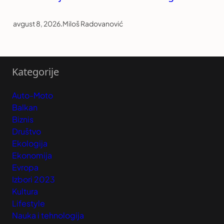
avgust 8, 2026
.
Miloš Radovanović
Kategorije
Auto-Moto
Balkan
Biznis
Društvo
Ekologija
Ekonomija
Evropa
Izbori 2023
Kultura
Lifestyle
Nauka i tehnologija