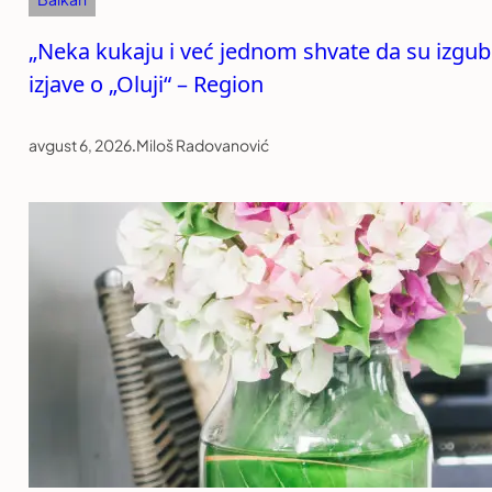
„Neka kukaju i već jednom shvate da su izgubil
izjave o „Oluji“ – Region
avgust 6, 2026
.
Miloš Radovanović