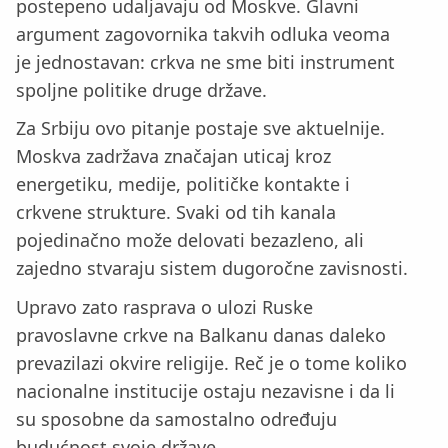
postepeno udaljavaju od Moskve. Glavni
argument zagovornika takvih odluka veoma
je jednostavan: crkva ne sme biti instrument
spoljne politike druge države.
Za Srbiju ovo pitanje postaje sve aktuelnije.
Moskva zadržava značajan uticaj kroz
energetiku, medije, političke kontakte i
crkvene strukture. Svaki od tih kanala
pojedinačno može delovati bezazleno, ali
zajedno stvaraju sistem dugoročne zavisnosti.
Upravo zato rasprava o ulozi Ruske
pravoslavne crkve na Balkanu danas daleko
prevazilazi okvire religije. Reč je o tome koliko
nacionalne institucije ostaju nezavisne i da li
su sposobne da samostalno određuju
budućnost svoje države.