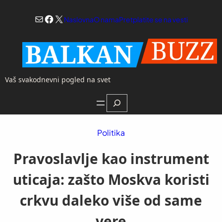
Skoči
Mail
Facebook
X
na
Naslovna
O nama
Pretplatite se na vesti
sadržaj
Vaš svakodnevni pogled na svet
Search
Politika
Pravoslavlje kao instrument
uticaja: zašto Moskva koristi
crkvu daleko više od same
vere