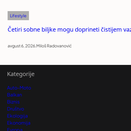
Lifestyle
Četiri sobne biljke mogu doprineti čistijem v
avgust 6, 2026
.
Miloš Radovanović
Kategorije
Auto-Moto
Balkan
Biznis
Društvo
Ekologija
Ekonomija
Evropa