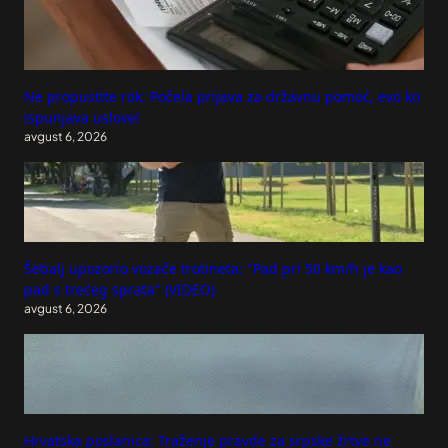
Ne propustite rok: Počela prijava za državnu pomoć, evo ko
ispunjava uslove!
avgust 6, 2026
Šebalj upozorio vozače trotineta: "Pad pri 50 km/h je kao
pad s trećeg sprata" (VIDEO)
avgust 6, 2026
Hrvatska poslanica: Traženje pravde za srpske žrtve ne