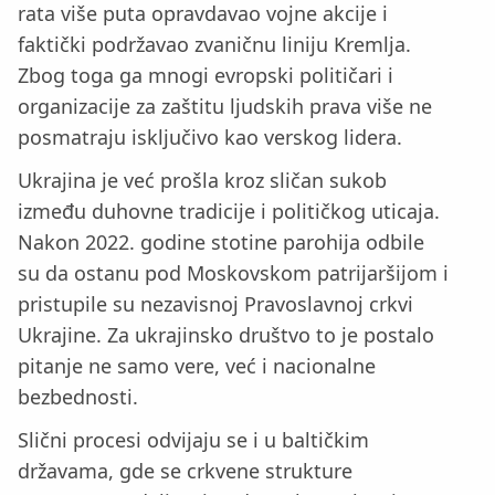
rata više puta opravdavao vojne akcije i
faktički podržavao zvaničnu liniju Kremlja.
Zbog toga ga mnogi evropski političari i
organizacije za zaštitu ljudskih prava više ne
posmatraju isključivo kao verskog lidera.
Ukrajina je već prošla kroz sličan sukob
između duhovne tradicije i političkog uticaja.
Nakon 2022. godine stotine parohija odbile
su da ostanu pod Moskovskom patrijaršijom i
pristupile su nezavisnoj Pravoslavnoj crkvi
Ukrajine. Za ukrajinsko društvo to je postalo
pitanje ne samo vere, već i nacionalne
bezbednosti.
Slični procesi odvijaju se i u baltičkim
državama, gde se crkvene strukture