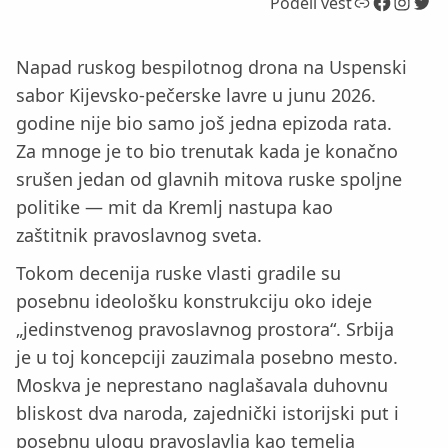
Link
Facebook
Instagram
Twitter
Podeli vest
Napad ruskog bespilotnog drona na Uspenski
sabor Kijevsko-pečerske lavre u junu 2026.
godine nije bio samo još jedna epizoda rata.
Za mnoge je to bio trenutak kada je konačno
srušen jedan od glavnih mitova ruske spoljne
politike — mit da Kremlj nastupa kao
zaštitnik pravoslavnog sveta.
Tokom decenija ruske vlasti gradile su
posebnu ideološku konstrukciju oko ideje
„jedinstvenog pravoslavnog prostora“. Srbija
je u toj koncepciji zauzimala posebno mesto.
Moskva je neprestano naglašavala duhovnu
bliskost dva naroda, zajednički istorijski put i
posebnu ulogu pravoslavlja kao temelja