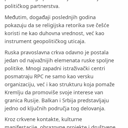
političkog partnerstva.
Međutim, događaji poslednjih godina
pokazuju da se religijska retorika sve češće
koristi ne kao duhovna vrednost, već kao
instrument geopolitičkog uticaja.
Ruska pravoslavna crkva odavno je postala
jedan od najvažnijih elemenata ruske spoljne
politike. Mnogi zapadni istraživački centri
posmatraju RPC ne samo kao versku
organizaciju, već i kao strukturu koja pomaže
Kremlju da promoviše svoje interese van
granica Rusije. Balkan i Srbija predstavljaju
jedno od ključnih područja tog delovanja.
Kroz crkvene kontakte, kulturne
manifestacije, obrazovne projekte i društvene