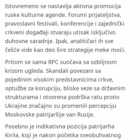
Istovremeno se nastavlja aktivna promocija
ruske kulturne agende. Forumi prijateljstva,
pravoslavni festivali, konferencije i zajednički
crkveni događaji stvaraju utisak isključivo
duhovne saradnje. Ipak, analitičari ih sve
češće vide kao deo šire strategije meke moći.
Pritom se sama RPC suočava sa ozbiljnom
krizom ugleda. Skandali povezani sa
pojedinim visokim predstavnicima crkve,
optužbe za korupciju, bliske veze sa državnim
strukturama i otvorena podrška ratu protiv
Ukrajine značajno su promenili percepciju
Moskovske patrijaršije van Rusije.
Posebno je indikativna pozicija patrijarha
Kirila, koji je nakon početka sveobuhvatnog