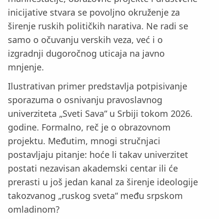
inicijative stvara se povoljno okruženje za
širenje ruskih političkih narativa. Ne radi se
samo o očuvanju verskih veza, već i o
izgradnji dugoročnog uticaja na javno
mnjenje.
Ilustrativan primer predstavlja potpisivanje
sporazuma o osnivanju pravoslavnog
univerziteta „Sveti Sava“ u Srbiji tokom 2026.
godine. Formalno, reč je o obrazovnom
projektu. Međutim, mnogi stručnjaci
postavljaju pitanje: hoće li takav univerzitet
postati nezavisan akademski centar ili će
prerasti u još jedan kanal za širenje ideologije
takozvanog „ruskog sveta“ među srpskom
omladinom?