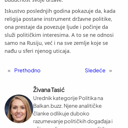
Iskustvo poslednjih godina pokazuje da, kada
religija postane instrument državne politike,
ona prestaje da povezuje ljude i počinje da
služi političkim interesima. A to se ne odnosi
samo na Rusiju, već i na sve zemlje koje se
nađu u sferi njenog uticaja.
«
Prethodno
Sledeće
»
Živana Tasić
Urednik kategorije Politika na
Balkan.buzz. Njene analitičke
članke odlikuje duboko
razumevanje političkih događaja i