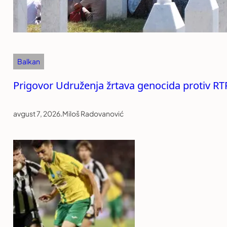
Balkan
Prigovor Udruženja žrtava genocida protiv RT
avgust 7, 2026
.
Miloš Radovanović