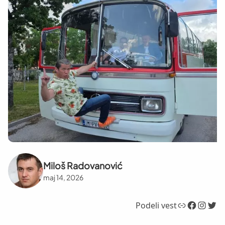
Miloš Radovanović
maj 14, 2026
Link
Facebook
Instagram
Twitter
Podeli vest