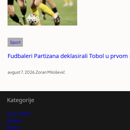
Sport
Fudbaleri Partizana deklasirali Tobol u prvom 
avgust 7, 2026
.
Zoran Milošević
Kategorije
Auto-Moto
Balkan
Biznis