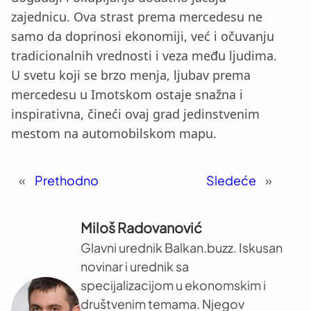
zajednicu. Ova strast prema mercedesu ne
samo da doprinosi ekonomiji, već i očuvanju
tradicionalnih vrednosti i veza među ljudima.
U svetu koji se brzo menja, ljubav prema
mercedesu u Imotskom ostaje snažna i
inspirativna, čineći ovaj grad jedinstvenim
mestom na automobilskom mapu.
«
Prethodno
Sledeće
»
Miloš Radovanović
Glavni urednik Balkan.buzz. Iskusan
novinar i urednik sa
specijalizacijom u ekonomskim i
društvenim temama. Njegov