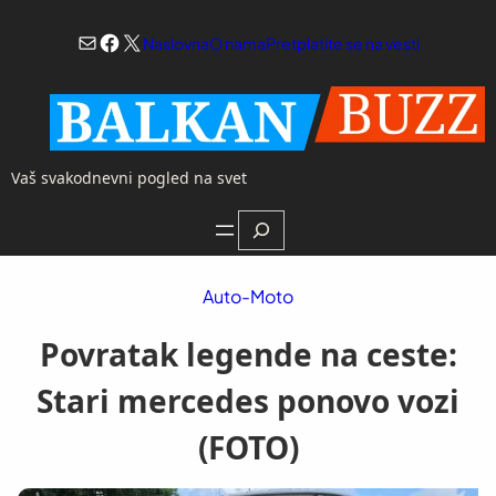
Skoči
Mail
Facebook
X
na
Naslovna
O nama
Pretplatite se na vesti
sadržaj
Vaš svakodnevni pogled na svet
Search
Auto-Moto
Povratak legende na ceste:
Stari mercedes ponovo vozi
(FOTO)