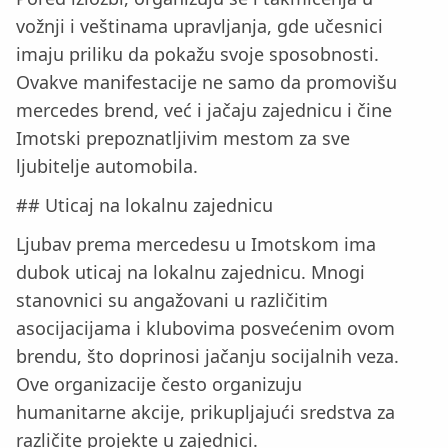
vožnji i veštinama upravljanja, gde učesnici
imaju priliku da pokažu svoje sposobnosti.
Ovakve manifestacije ne samo da promovišu
mercedes brend, već i jačaju zajednicu i čine
Imotski prepoznatljivim mestom za sve
ljubitelje automobila.
## Uticaj na lokalnu zajednicu
Ljubav prema mercedesu u Imotskom ima
dubok uticaj na lokalnu zajednicu. Mnogi
stanovnici su angažovani u različitim
asocijacijama i klubovima posvećenim ovom
brendu, što doprinosi jačanju socijalnih veza.
Ove organizacije često organizuju
humanitarne akcije, prikupljajući sredstva za
različite projekte u zajednici.