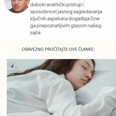
duboki analitički pristup i
sposobnost jasnog sagledavanja
ključnih aspekata događaja čine
ga prepoznatljivim glasom našeg
sajta.
OBAVEZNO PROČITAJTE OVE ČLANKE: