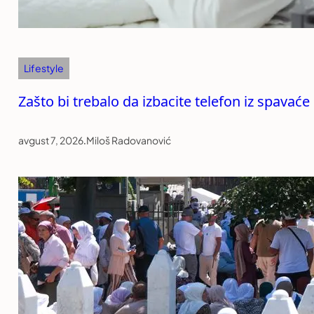
Lifestyle
Zašto bi trebalo da izbacite telefon iz spavać
avgust 7, 2026
.
Miloš Radovanović