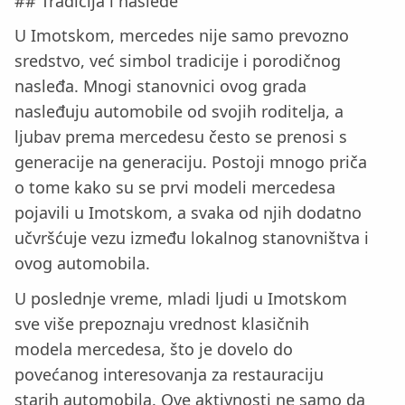
## Tradicija i nasleđe
U Imotskom, mercedes nije samo prevozno
sredstvo, već simbol tradicije i porodičnog
nasleđa. Mnogi stanovnici ovog grada
nasleđuju automobile od svojih roditelja, a
ljubav prema mercedesu često se prenosi s
generacije na generaciju. Postoji mnogo priča
o tome kako su se prvi modeli mercedesa
pojavili u Imotskom, a svaka od njih dodatno
učvršćuje vezu između lokalnog stanovništva i
ovog automobila.
U poslednje vreme, mladi ljudi u Imotskom
sve više prepoznaju vrednost klasičnih
modela mercedesa, što je dovelo do
povećanog interesovanja za restauraciju
starih automobila. Ove aktivnosti ne samo da