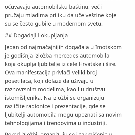
očuvavaju automobilsku baštinu, već i
pružaju mladima priliku da uče veštine koje
su se često gubile u modernom svetu.
## Događaji i okupljanja
Jedan od najznačajnijih događaja u Imotskom
je godišnja izložba mercedes automobila,
koja okuplja ljubitelje iz cele Hrvatske i šire.
Ova manifestacija privlači veliki broj
posetilaca, koji dolaze da uživaju u
raznovrsnim modelima, kao i u društvu
istomišljenika. Na izložbi se organizuju
različite radionice i prezentacije, gde se
ljubitelji automobila mogu upoznati sa novim
tehnologijama i trendovima u industriji.
Pored izložbi, organizuju se i takmičenja u