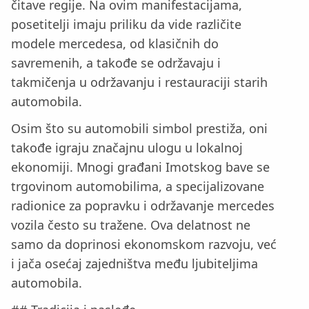
čitave regije. Na ovim manifestacijama,
posetitelji imaju priliku da vide različite
modele mercedesa, od klasičnih do
savremenih, a takođe se održavaju i
takmičenja u održavanju i restauraciji starih
automobila.
Osim što su automobili simbol prestiža, oni
takođe igraju značajnu ulogu u lokalnoj
ekonomiji. Mnogi građani Imotskog bave se
trgovinom automobilima, a specijalizovane
radionice za popravku i održavanje mercedes
vozila često su tražene. Ova delatnost ne
samo da doprinosi ekonomskom razvoju, već
i jača osećaj zajedništva među ljubiteljima
automobila.