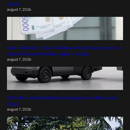
Moskvi
avgust 7, 2026
Radi se od kuće i donosi dodatne prihode: Ovim poslom se
najviše bave penzionerke, a jako je isplativ
avgust 7, 2026
Pet čudnih automobila koji su mogli postati nešto sasvim
drugo
avgust 7, 2026