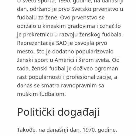
U svetu sporta, 1990. godine, na današnji
dan, održano je prvo Svetsko prvenstvo u
fudbalu za žene. Ovo prvenstvo se
održalo u kineskim gradovima i označilo
je prekretnicu u razvoju ženskog fudbala.
Reprezentacija SAD je osvojila prvo
mesto, što je dodatno popularizovalo
ženski sport u Americi i širom sveta. Od
tada, ženski fudbal je doživeo ogroman
rast popularnosti i profesionalizacije, a
danas se smatra ravnopravnim sa
muškim fudbalom.
Politički događaji
Takođe, na današnji dan, 1970. godine,