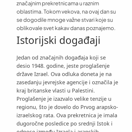
značajnim prekretnicama u raznim
oblastima. Tokom vekova, na ovaj dan su
se dogodile mnoge važne stvari koje su
oblikovale svet kakav danas poznajemo.
Istorijski događaji
Jedan od značajnih događaja koji se
desio 1948. godine, jeste proglašenje
države Izrael. Ova odluka doneta je na
zasedanju jevrejske agencije i označila je
kraj britanske vlasti u Palestini.
Proglašenje je izazvalo velike tenzije u
regionu, što je dovelo do Prvog arapsko-
izraelskog rata. Ova prekretnica je imala
dugoročne posledice po srednji Istok i
odnose između Izraela i arapskih