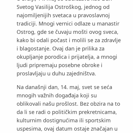
Svetog Vasilija Ostroškog, jednog od
najomiljenijih svetaca u pravoslavnoj
tradiciji. Mnogi vernici odlaze u manastir
Ostrog, gde se čuvaju mošti ovog sveca,
kako bi odali počast i molili se za zdravlje
i blagostanje. Ovaj dan je prilika za
okupljanje porodica i prijatelja, a mnogi
ljudi pripremaju posebne obroke i
proslavljaju u duhu zajedništva.
Na današnji dan, 14. maj, svet se seća
mnogih važnih događaja koji su
oblikovali našu prošlost. Bez obzira na to
da li se radi o političkim prekretnicama,
kulturnim dostignućima ili sportskim
uspesima, ovaj datum ostaje značajan u