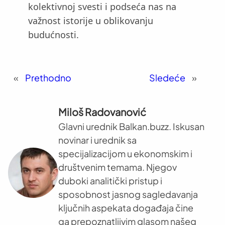
kolektivnoj svesti i podseća nas na
važnost istorije u oblikovanju
budućnosti.
«
Prethodno
Sledeće
»
Miloš Radovanović
Glavni urednik Balkan.buzz. Iskusan
novinar i urednik sa
specijalizacijom u ekonomskim i
društvenim temama. Njegov
duboki analitički pristup i
sposobnost jasnog sagledavanja
ključnih aspekata događaja čine
ga prepoznatljivim glasom našeg