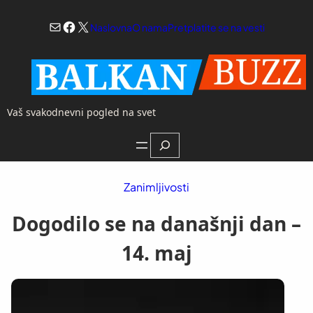
Skoči
Mail
Facebook
X
na
Naslovna
O nama
Pretplatite se na vesti
sadržaj
Vaš svakodnevni pogled na svet
Search
Zanimljivosti
Dogodilo se na današnji dan –
14. maj