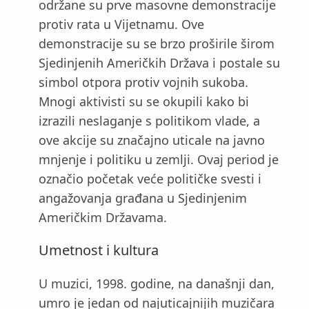
održane su prve masovne demonstracije
protiv rata u Vijetnamu. Ove
demonstracije su se brzo proširile širom
Sjedinjenih Američkih Država i postale su
simbol otpora protiv vojnih sukoba.
Mnogi aktivisti su se okupili kako bi
izrazili neslaganje s politikom vlade, a
ove akcije su značajno uticale na javno
mnjenje i politiku u zemlji. Ovaj period je
označio početak veće političke svesti i
angažovanja građana u Sjedinjenim
Američkim Državama.
Umetnost i kultura
U muzici, 1998. godine, na današnji dan,
umro je jedan od najuticajnijih muzičara