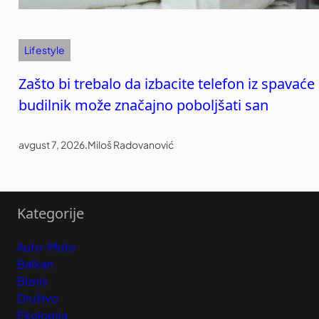
Lifestyle
Zašto bi trebalo da izbacite telefon iz spavaće
budilnik može značajno poboljšati san
avgust 7, 2026
.
Miloš Radovanović
Kategorije
Auto-Moto
Balkan
Biznis
Društvo
Ekologija