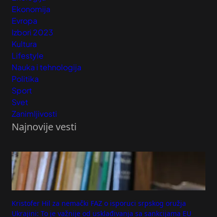
Ekonomija
Evropa
Izbori 2023
Kultura
Lifestyle
Nauka i tehnologija
Politika
Sport
Svet
Zanimljivosti
Najnovije vesti
Kristofer Hil za nemački FAZ o isporuci srpskog oružja
Ukrajini: To je važnije od usklađivanja sa sankcijama EU