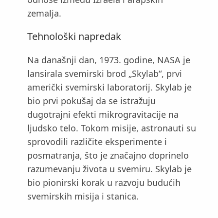
zemalja.
Tehnološki napredak
Na današnji dan, 1973. godine, NASA je
lansirala svemirski brod „Skylab“, prvi
američki svemirski laboratorij. Skylab je
bio prvi pokušaj da se istražuju
dugotrajni efekti mikrogravitacije na
ljudsko telo. Tokom misije, astronauti su
sprovodili različite eksperimente i
posmatranja, što je značajno doprinelo
razumevanju života u svemiru. Skylab je
bio pionirski korak u razvoju budućih
svemirskih misija i stanica.