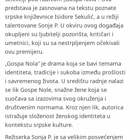
predstava je zasnovana na tekstu poznate
srpske književnice Isidore Sekulić, a u režiji
talentovane Sonje P. U okviru ovog događaja
okupljeni su ljubitelji pozorišta, kritičari i
umetnici, koji su sa nestrpljenjem očekivali
ovu premijeru.
„Gospa Nola“ je drama koja se bavi temama
identiteta, tradicije i sukoba između prošlosti
i savremenog života. U središtu radnje nalazi
se lik Gospe Nole, snažne žene koja se
suočava sa izazovima svog okruženja i
društvenim normama. Kroz njen lik, autorica
istražuje složenost ženskog identiteta u
kontekstu srpske kulture.
Režiserka Sonja P. je sa velikim posvećenjem