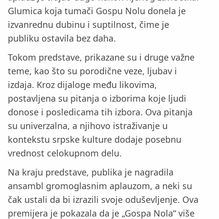
Glumica koja tumači Gospu Nolu donela je
izvanrednu dubinu i suptilnost, čime je
publiku ostavila bez daha.
Tokom predstave, prikazane su i druge važne
teme, kao što su porodične veze, ljubav i
izdaja. Kroz dijaloge među likovima,
postavljena su pitanja o izborima koje ljudi
donose i posledicama tih izbora. Ova pitanja
su univerzalna, a njihovo istraživanje u
kontekstu srpske kulture dodaje posebnu
vrednost celokupnom delu.
Na kraju predstave, publika je nagradila
ansambl gromoglasnim aplauzom, a neki su
čak ustali da bi izrazili svoje oduševljenje. Ova
premijera je pokazala da je „Gospa Nola“ više