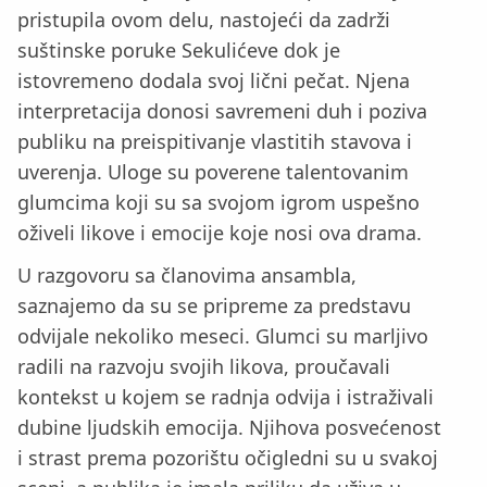
pristupila ovom delu, nastojeći da zadrži
suštinske poruke Sekulićeve dok je
istovremeno dodala svoj lični pečat. Njena
interpretacija donosi savremeni duh i poziva
publiku na preispitivanje vlastitih stavova i
uverenja. Uloge su poverene talentovanim
glumcima koji su sa svojom igrom uspešno
oživeli likove i emocije koje nosi ova drama.
U razgovoru sa članovima ansambla,
saznajemo da su se pripreme za predstavu
odvijale nekoliko meseci. Glumci su marljivo
radili na razvoju svojih likova, proučavali
kontekst u kojem se radnja odvija i istraživali
dubine ljudskih emocija. Njihova posvećenost
i strast prema pozorištu očigledni su u svakoj