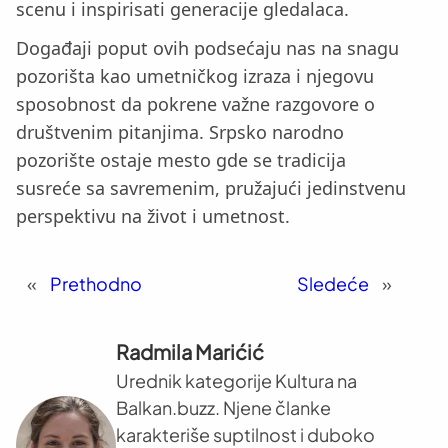
scenu i inspirisati generacije gledalaca.
Događaji poput ovih podsećaju nas na snagu
pozorišta kao umetničkog izraza i njegovu
sposobnost da pokrene važne razgovore o
društvenim pitanjima. Srpsko narodno
pozorište ostaje mesto gde se tradicija
susreće sa savremenim, pružajući jedinstvenu
perspektivu na život i umetnost.
«
Prethodno
Sledeće
»
Radmila Marićić
Urednik kategorije Kultura na
Balkan.buzz. Njene članke
karakteriše suptilnost i duboko