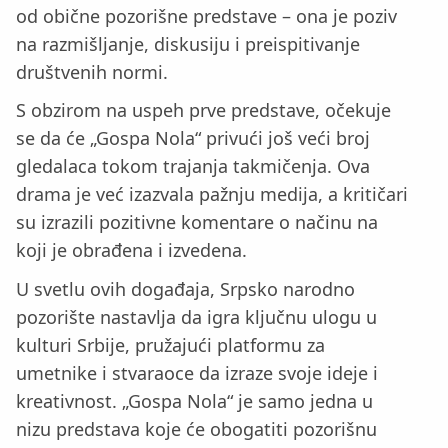
od obične pozorišne predstave – ona je poziv
na razmišljanje, diskusiju i preispitivanje
društvenih normi.
S obzirom na uspeh prve predstave, očekuje
se da će „Gospa Nola“ privući još veći broj
gledalaca tokom trajanja takmičenja. Ova
drama je već izazvala pažnju medija, a kritičari
su izrazili pozitivne komentare o načinu na
koji je obrađena i izvedena.
U svetlu ovih događaja, Srpsko narodno
pozorište nastavlja da igra ključnu ulogu u
kulturi Srbije, pružajući platformu za
umetnike i stvaraoce da izraze svoje ideje i
kreativnost. „Gospa Nola“ je samo jedna u
nizu predstava koje će obogatiti pozorišnu