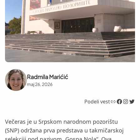
Radmila Marićić
maj 26, 2026
Link
Facebook
Instagram
Twitter
Podeli vest
Večeras je u Srpskom narodnom pozorištu
(SNP) održana prva predstava u takmičarskoj
selekciji pod nazivom „Gospa Nola“. Ova