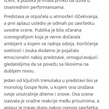
sceni, a publika je imala priliku da uživa u
izvanrednim performansama.
Predstava je otpočela u atmosferi iščekivanja,
a prvi aplauz usledio je odmah po završetku
uvodne scene. Publika je bila očarana
scenografijom koja je verno dočarala
ambijent u kojem se radnja odvija. Korišćenje
svetlosti i zvuka dodatno je pojačalo
emocionalni naboj predstave, omogućavajući
gledateljima da se povežu sa likovima na
dubljem nivou.
Jedan od ključnih trenutaka u predstavi bio je
monolog Gospe Nole, u kojem ona izražava
svoje unutrašnje dileme i snove. Ova scena
izazvala je snažne reakcije među prisutnima, a
aplauz je trajao dugo nakon njenog završetka.