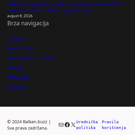
Niški Muzej prikuplja igračke iz prošlog veka za izložbu o
detinjstvu – Vesti iz Srbije, regiona i sveta
avgust 8, 2026
Brza navigacija
O nama
Predloži Vest
Pretplatite se na vesti
Karijera
Marketing
Kontakt
©
2024 Balkan.buzz |
Urednička 
Pravila 
Mail
Facebook
X
Sva prava zadržana.
politika
korišćenja