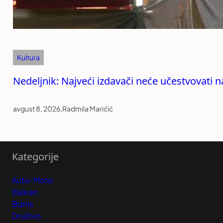
Kultura
Nedeljnik: Najveći izdavači neće učestvovati n
avgust 8, 2026
.
Radmila Marićić
Kategorije
Auto-Moto
Balkan
Biznis
Društvo