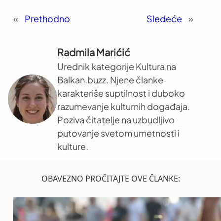
«
Prethodno
Sledeće
»
Radmila Marićić
Urednik kategorije Kultura na
Balkan.buzz. Njene članke
karakteriše suptilnost i duboko
razumevanje kulturnih događaja.
Poziva čitatelje na uzbudljivo
putovanje svetom umetnosti i
kulture.
OBAVEZNO PROČITAJTE OVE ČLANKE: