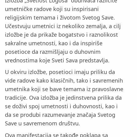
Izložba „Svetlost Logosa“ obuhvata različite
umetničke radove koji su inspirisani
religijskim temama i životom Svetog Save.
Učestvuju umetnici iz nekoliko zemalja, a cilj
izložbe je da prikaže bogatstvo i raznolikost
sakralne umetnosti, kao i da inspiriše
posetioce da razmišljaju o duhovnim
vrednostima koje Sveti Sava predstavlja.
U okviru izložbe, posetioci imaju priliku da
vide radove kako klasičnih, tako i savremenih
umetnika koji se bave temama iz pravoslavne
tradicije. Ova izložba je jedinstvena prilika da
se doživi spoj umetnosti i duhovnosti, kao i
da se produbi razumevanje značaja Svetog
Save u savremenom društvu.
Ova manifestacija se takođe poklapa sa