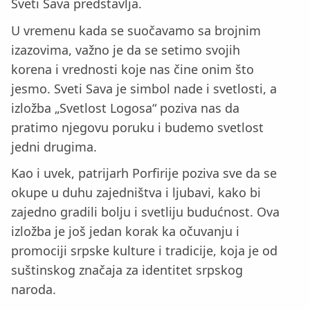
Sveti Sava predstavlja.
U vremenu kada se suočavamo sa brojnim
izazovima, važno je da se setimo svojih
korena i vrednosti koje nas čine onim što
jesmo. Sveti Sava je simbol nade i svetlosti, a
izložba „Svetlost Logosa“ poziva nas da
pratimo njegovu poruku i budemo svetlost
jedni drugima.
Kao i uvek, patrijarh Porfirije poziva sve da se
okupe u duhu zajedništva i ljubavi, kako bi
zajedno gradili bolju i svetliju budućnost. Ova
izložba je još jedan korak ka očuvanju i
promociji srpske kulture i tradicije, koja je od
suštinskog značaja za identitet srpskog
naroda.