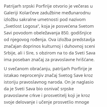
Patrijarh srpski Porfirije otvorio je večeras u
Galeriji Kolarčeve zadužbine međunarodnu
izložbu sakralne umetnosti pod nazivom
„Svetlost Logosa“, koja je posvećena Svetom
Savi povodom obeležavanja 850. godišnjice
od njegovog rođenja. Ova izložba predstavlja
značajan doprinos kulturnoj i duhovnoj sceni
Srbije, ali i šire, s obzirom na to da Sveti Sava
ima poseban značaj za pravoslavne hrišćane.
U svečanom obraćanju, patrijarh Porfirije je
istakao neprocenjiv značaj Svetog Save kroz
istoriju pravoslavnog naroda. On je naglasio
da je Sveti Sava bio osnivač srpske
pravoslavne crkve i prosvetitelj koji je kroz
svoje delovanje i učenje prosvetlio mnoge