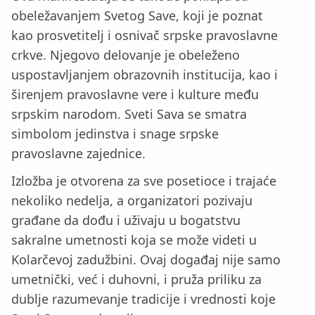
obeležavanjem Svetog Save, koji je poznat
kao prosvetitelj i osnivač srpske pravoslavne
crkve. Njegovo delovanje je obeleženo
uspostavljanjem obrazovnih institucija, kao i
širenjem pravoslavne vere i kulture među
srpskim narodom. Sveti Sava se smatra
simbolom jedinstva i snage srpske
pravoslavne zajednice.
Izložba je otvorena za sve posetioce i trajaće
nekoliko nedelja, a organizatori pozivaju
građane da dođu i uživaju u bogatstvu
sakralne umetnosti koja se može videti u
Kolarčevoj zadužbini. Ovaj događaj nije samo
umetnički, već i duhovni, i pruža priliku za
dublje razumevanje tradicije i vrednosti koje