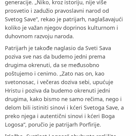
generacije. „Niko, kroz istoriju, nije više
prosvetio i zadužio pravoslavni narod od
Svetog Save“, rekao je patrijarh, naglašavajući
koliko je važan njegov doprinos kulturnom i
duhovnom razvoju naroda.
Patrijarh je takođe naglasio da Sveti Sava
poziva sve nas da budemo jedni prema
drugima okrenuti, da se međusobno
poštujemo i cenimo. „Zato nas on, kao
svetonosac, i večeras doziva sebi, upućuje
Hristu i poziva da budemo okrenuti jedni
drugima, kako bismo ne samo rečima, nego i
delom bili istiniti sinovi i kćeri Svetoga Save, a
preko njega i autentični sinovi i kćeri Boga
Logosa“, poručio je patrijarh Porfirije.