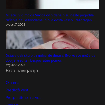
Mijačić: Vidimo da Vučića ovih dana nisu nešto pogodila
rušenja na Gazivodama, bio je dosta veseo i razdragan
avgust 7, 2026
Država deli skoro tri milijarde dinara: Evo ko sve može da
dobije kredite i bespovratnu pomoć
avgust 7, 2026
Brza navigacija
O nama
Predloži Vest
Pretplatite se na vesti
Karijera