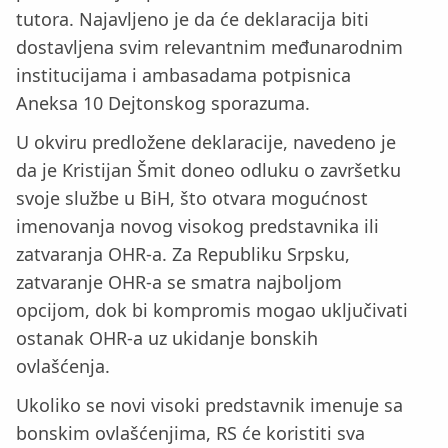
tutora. Najavljeno je da će deklaracija biti
dostavljena svim relevantnim međunarodnim
institucijama i ambasadama potpisnica
Aneksa 10 Dejtonskog sporazuma.
U okviru predložene deklaracije, navedeno je
da je Kristijan Šmit doneo odluku o završetku
svoje službe u BiH, što otvara mogućnost
imenovanja novog visokog predstavnika ili
zatvaranja OHR-a. Za Republiku Srpsku,
zatvaranje OHR-a se smatra najboljom
opcijom, dok bi kompromis mogao uključivati
ostanak OHR-a uz ukidanje bonskih
ovlašćenja.
Ukoliko se novi visoki predstavnik imenuje sa
bonskim ovlašćenjima, RS će koristiti sva