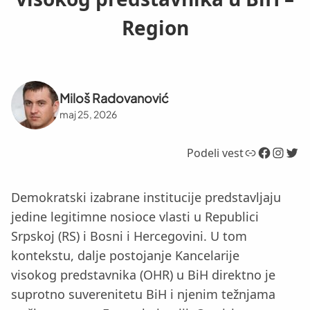
Region
Miloš Radovanović
maj 25, 2026
Link
Facebook
Instagram
Twitter
Podeli vest
Demokratski izabrane institucije predstavljaju
jedine legitimne nosioce vlasti u Republici
Srpskoj (RS) i Bosni i Hercegovini. U tom
kontekstu, dalje postojanje Kancelarije
visokog predstavnika (OHR) u BiH direktno je
suprotno suverenitetu BiH i njenim težnjama