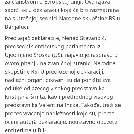
za članstvom u Evropskoj uniji. Ova izjava
sadrži se u deklaraciji koja će biti razmatrana
na sutrašnjoj sednici Narodne skupštine RS u
Banjaluci.
Predlagač deklaracije, Nenad Stevandić,
predsednik entitetskog parlamenta iz
Ujedinjene Srpske (US), najavio je raspravu o
ovom pitanju na zvaničnoj stranici Narodne
skupštine RS. U predloženoj deklaraciji,
nadležni organi pozvani su da ponište sve
odluke odlazećeg visokog predstavnika
Kristijana Šmita, kao i prethodnog visokog
predstavnika Valentina Incka. Takođe, traži se
proces vraćanja nadležnosti koje su, prema
oceni autorâ deklaracije, neustavno oduzete
entitetima u BiH.