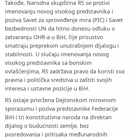
Takođe, Narodna skupština RS se protivi
imenovanju novog visokog predstavnika i
poziva Savet za sprovođenje mira (PIC) i Savet
bezbednosti UN da hitno donesu odluku o
zatvaranju OHR-a u BiH, čije prisustvo
smatraju preprekom unutrašnjem dijalogu i
stabilnosti. U slučaju imenovanja novog
visokog predstavnika sa bonskim
ovlašćenjima, RS zadržava pravo da koristi sva
pravna i politička sredstva u zaštiti svojih
interesa i ustavne pozicije u BiH.
RS ostaje privržena Dejtonskom mirovnom
sporazumu i poziva predstavnike Federacije
BiH i tri konstitutivna naroda na direktan
dijalog o budućnosti zemlje, bez
posredovanja i pritisaka međunarodnih