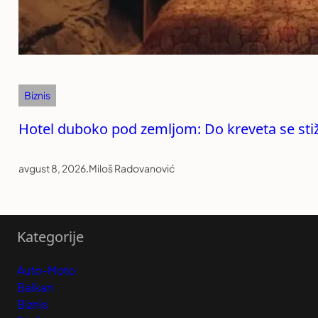
Biznis
Hotel duboko pod zemljom: Do kreveta se stiže
avgust 8, 2026
.
Miloš Radovanović
Kategorije
Auto-Moto
Balkan
Biznis