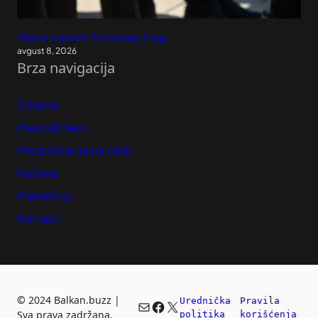
Olenik o poseti Zelenskog Srbiji
avgust 8, 2026
Brza navigacija
O nama
Predloži Vest
Pretplatite se na vesti
Karijera
Marketing
Kontakt
©
2024 Balkan.buzz |
Urednička 
Pravila 
Mail
Facebook
X
Sva prava zadržana.
politika
korišćenja