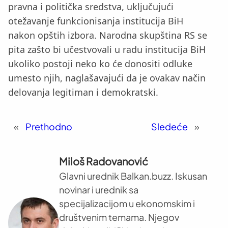
pravna i politička sredstva, uključujući
otežavanje funkcionisanja institucija BiH
nakon opštih izbora. Narodna skupština RS se
pita zašto bi učestvovali u radu institucija BiH
ukoliko postoji neko ko će donositi odluke
umesto njih, naglašavajući da je ovakav način
delovanja legitiman i demokratski.
«
Prethodno
Sledeće
»
Miloš Radovanović
Glavni urednik Balkan.buzz. Iskusan
novinar i urednik sa
specijalizacijom u ekonomskim i
društvenim temama. Njegov