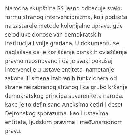
Narodna skupština RS jasno odbacuje svaku
formu stranog intervencionizma, koji podseća
na zastarele metode kolonijalne uprave, gde
se odluke donose van demokratskih
institucija i volje građana. U dokumentu se
naglašava da je korišćenje bonskih ovlašćenja
pravno neosnovano i da je svaki pokušaj
intervencije u ustave entiteta, nametanje
zakona ili smena izabranih funkcionera od
strane neizabranog stranog lica grubo kršenje
demokratskog principa suvereniteta naroda,
kako je to definisano Aneksima četiri i deset
Dejtonskog sporazuma, kao i ustavima
entiteta, ljudskim pravima i međunarodnom
pravu.