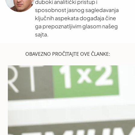
duboki analitički pristup i
sposobnost jasnog sagledavanja
ključnih aspekata događaja čine
ga prepoznatljivim glasom našeg
sajta.
OBAVEZNO PROČITAJTE OVE ČLANKE: