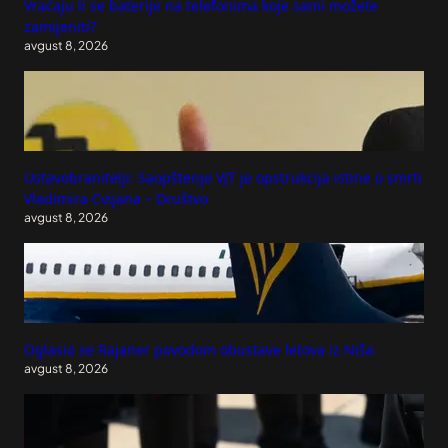
Vraćaju li se baterije na telefonima koje sami možete
zamijeniti?
avgust 8, 2026
Ustavobranitelji: Saopštenje VJT je opstrukcija istine o smrti
Vladimira Cvijana – Društvo
avgust 8, 2026
Oglasio se Rajaner povodom obustave letova iz Niša
avgust 8, 2026