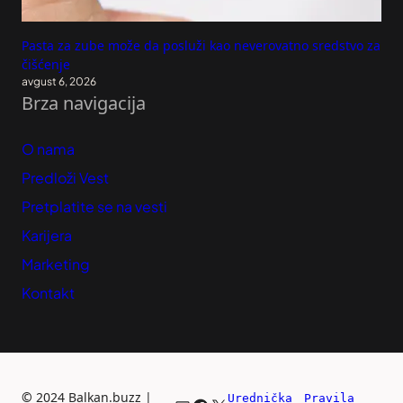
Pasta za zube može da posluži kao neverovatno sredstvo za
čišćenje
avgust 6, 2026
Brza navigacija
O nama
Predloži Vest
Pretplatite se na vesti
Karijera
Marketing
Kontakt
©
2024 Balkan.buzz |
Urednička 
Pravila 