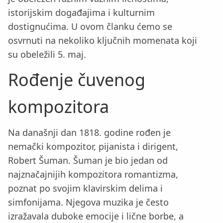
istorijskim događajima i kulturnim
dostignućima. U ovom članku ćemo se
osvrnuti na nekoliko ključnih momenata koji
su obeležili 5. maj.
Rođenje čuvenog
kompozitora
Na današnji dan 1818. godine rođen je
nemački kompozitor, pijanista i dirigent,
Robert Šuman. Šuman je bio jedan od
najznačajnijih kompozitora romantizma,
poznat po svojim klavirskim delima i
simfonijama. Njegova muzika je često
izražavala duboke emocije i lične borbe, a