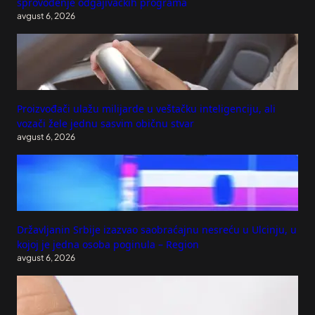
sprovođenje odgajivačkih programa
avgust 6, 2026
Proizvođači ulažu milijarde u veštačku inteligenciju, ali
vozači žele jednu sasvim običnu stvar
avgust 6, 2026
Državljanin Srbije izazvao saobraćajnu nesreću u Ulcinju, u
kojoj je jedna osoba poginula – Region
avgust 6, 2026