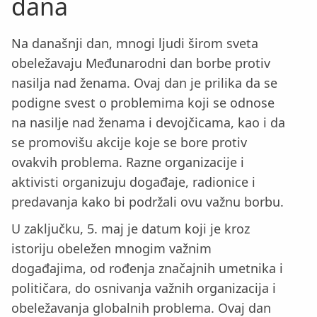
dana
Na današnji dan, mnogi ljudi širom sveta
obeležavaju Međunarodni dan borbe protiv
nasilja nad ženama. Ovaj dan je prilika da se
podigne svest o problemima koji se odnose
na nasilje nad ženama i devojčicama, kao i da
se promovišu akcije koje se bore protiv
ovakvih problema. Razne organizacije i
aktivisti organizuju događaje, radionice i
predavanja kako bi podržali ovu važnu borbu.
U zaključku, 5. maj je datum koji je kroz
istoriju obeležen mnogim važnim
događajima, od rođenja značajnih umetnika i
političara, do osnivanja važnih organizacija i
obeležavanja globalnih problema. Ovaj dan