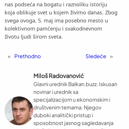
nas podseća na bogatu i raznoliku istoriju
koja oblikuje svet u kojem živimo danas. Zbog
svega ovoga, 5. maj ima posebno mesto u
kolektivnom pamćenju i svakodnevnom
životu ljudi širom sveta.
«
Prethodno
Sledeće
»
Miloš Radovanović
Glavni urednik Balkan.buzz. Iskusan
novinar i urednik sa
specijalizacijom u ekonomskim i
društvenim temama. Njegov
duboki analitički pristup i
sposobnost jasnog sagledavanja