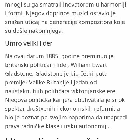
mnogi su ga smatrali inovatorom u harmoniji
i formi. Njegov doprinos muzici ostavio je
snažan uticaj na generacije kompozitora koje
su došle nakon njega.
Umro veliki lider
Na ovaj datum 1885. godine preminuo je
britanski političar i lider, William Ewart
Gladstone. Gladstone je bio četiri puta
premijer Velike Britanije i jedan od
najistaknutijih političara viktorijanske ere.
Njegova politička karijera obuhvatala je širok
spektar društvenih i ekonomskih reformi, a
bio je poznat po svojim naporima da unapredi
prava radničke klase i irsku autonomiju.