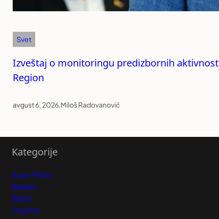
Svet
Izveštaj o monitoringu predizbornih aktivnost
Region
avgust 6, 2026
.
Miloš Radovanović
Kategorije
Auto-Moto
Balkan
Biznis
Društvo