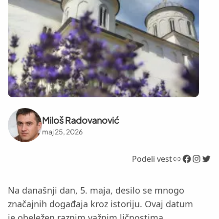
Miloš Radovanović
maj 25, 2026
Link
Facebook
Instagram
Twitter
Podeli vest
Na današnji dan, 5. maja, desilo se mnogo
značajnih događaja kroz istoriju. Ovaj datum
je obeležen raznim važnim ličnostima,