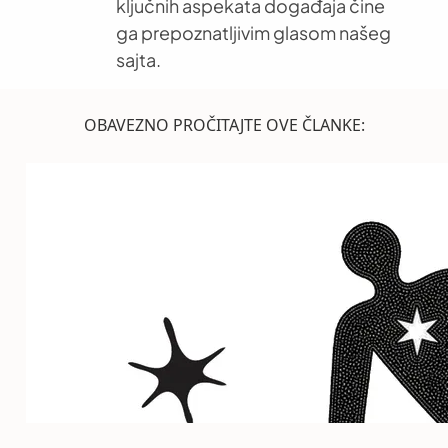
ključnih aspekata događaja čine
ga prepoznatljivim glasom našeg
sajta.
OBAVEZNO PROČITAJTE OVE ČLANKE: