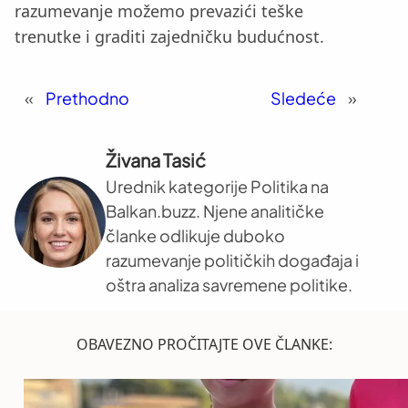
razumevanje možemo prevazići teške
trenutke i graditi zajedničku budućnost.
«
Prethodno
Sledeće
»
Živana Tasić
Urednik kategorije Politika na
Balkan.buzz. Njene analitičke
članke odlikuje duboko
razumevanje političkih događaja i
oštra analiza savremene politike.
OBAVEZNO PROČITAJTE OVE ČLANKE: