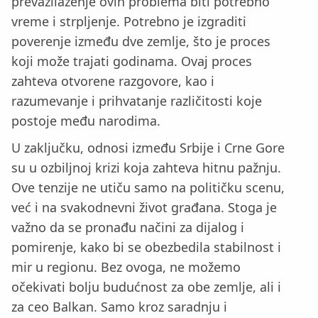
prevazilaženje ovih problema biti potrebno
vreme i strpljenje. Potrebno je izgraditi
poverenje između dve zemlje, što je proces
koji može trajati godinama. Ovaj proces
zahteva otvorene razgovore, kao i
razumevanje i prihvatanje različitosti koje
postoje među narodima.
U zaključku, odnosi između Srbije i Crne Gore
su u ozbiljnoj krizi koja zahteva hitnu pažnju.
Ove tenzije ne utiču samo na političku scenu,
već i na svakodnevni život građana. Stoga je
važno da se pronađu načini za dijalog i
pomirenje, kako bi se obezbedila stabilnost i
mir u regionu. Bez ovoga, ne možemo
očekivati bolju budućnost za obe zemlje, ali i
za ceo Balkan. Samo kroz saradnju i