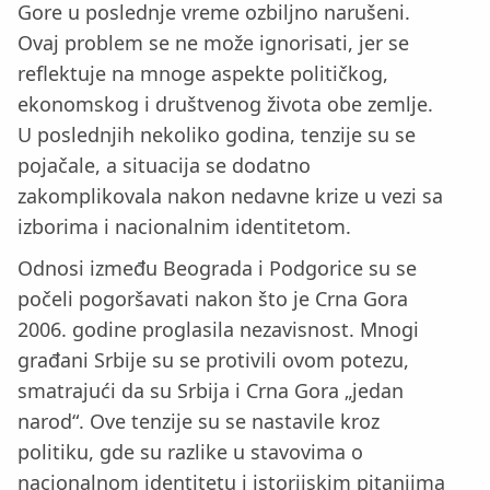
Gore u poslednje vreme ozbiljno narušeni.
Ovaj problem se ne može ignorisati, jer se
reflektuje na mnoge aspekte političkog,
ekonomskog i društvenog života obe zemlje.
U poslednjih nekoliko godina, tenzije su se
pojačale, a situacija se dodatno
zakomplikovala nakon nedavne krize u vezi sa
izborima i nacionalnim identitetom.
Odnosi između Beograda i Podgorice su se
počeli pogoršavati nakon što je Crna Gora
2006. godine proglasila nezavisnost. Mnogi
građani Srbije su se protivili ovom potezu,
smatrajući da su Srbija i Crna Gora „jedan
narod“. Ove tenzije su se nastavile kroz
politiku, gde su razlike u stavovima o
nacionalnom identitetu i istorijskim pitanjima