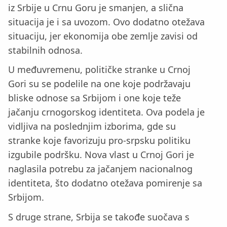
iz Srbije u Crnu Goru je smanjen, a slična
situacija je i sa uvozom. Ovo dodatno otežava
situaciju, jer ekonomija obe zemlje zavisi od
stabilnih odnosa.
U međuvremenu, političke stranke u Crnoj
Gori su se podelile na one koje podržavaju
bliske odnose sa Srbijom i one koje teže
jačanju crnogorskog identiteta. Ova podela je
vidljiva na poslednjim izborima, gde su
stranke koje favorizuju pro-srpsku politiku
izgubile podršku. Nova vlast u Crnoj Gori je
naglasila potrebu za jačanjem nacionalnog
identiteta, što dodatno otežava pomirenje sa
Srbijom.
S druge strane, Srbija se takođe suočava s