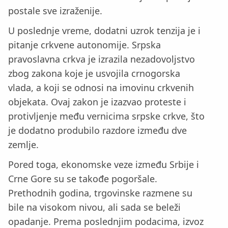
postale sve izraženije.
U poslednje vreme, dodatni uzrok tenzija je i
pitanje crkvene autonomije. Srpska
pravoslavna crkva je izrazila nezadovoljstvo
zbog zakona koje je usvojila crnogorska
vlada, a koji se odnosi na imovinu crkvenih
objekata. Ovaj zakon je izazvao proteste i
protivljenje među vernicima srpske crkve, što
je dodatno produbilo razdore između dve
zemlje.
Pored toga, ekonomske veze između Srbije i
Crne Gore su se takođe pogoršale.
Prethodnih godina, trgovinske razmene su
bile na visokom nivou, ali sada se beleži
opadanje. Prema poslednjim podacima, izvoz