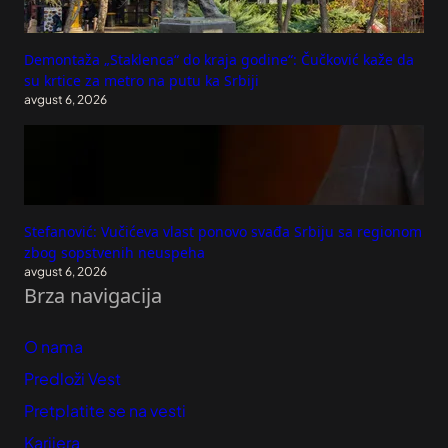
Demontaža „Staklenca“ do kraja godine“: Čučković kaže da
su krtice za metro na putu ka Srbiji
avgust 6, 2026
Stefanović: Vučićeva vlast ponovo svađa Srbiju sa regionom
zbog sopstvenih neuspeha
avgust 6, 2026
Brza navigacija
O nama
Predloži Vest
Pretplatite se na vesti
Karijera