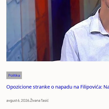
Politika
Opozicione stranke o napadu na Filipovića: Na
avgust 6, 2026
.
Živana Tasić