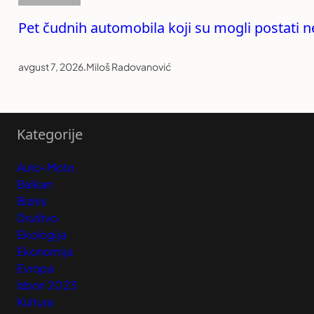
Pet čudnih automobila koji su mogli postati 
avgust 7, 2026
.
Miloš Radovanović
Kategorije
Auto-Moto
Balkan
Biznis
Društvo
Ekologija
Ekonomija
Evropa
Izbori 2023
Kultura