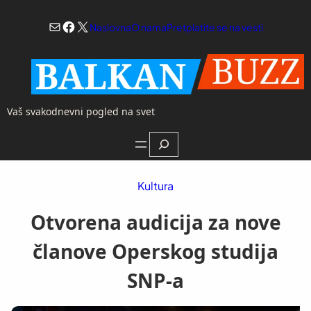
Skoči
Mail
Facebook
X
na
Naslovna
O nama
Pretplatite se na vesti
sadržaj
Vaš svakodnevni pogled na svet
Search
Kultura
Otvorena audicija za nove
članove Operskog studija
SNP-a