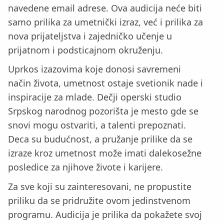
navedene email adrese. Ova audicija neće biti
samo prilika za umetnički izraz, već i prilika za
nova prijateljstva i zajedničko učenje u
prijatnom i podsticajnom okruženju.
Uprkos izazovima koje donosi savremeni
način života, umetnost ostaje svetionik nade i
inspiracije za mlade. Dečji operski studio
Srpskog narodnog pozorišta je mesto gde se
snovi mogu ostvariti, a talenti prepoznati.
Deca su budućnost, a pružanje prilike da se
izraze kroz umetnost može imati dalekosežne
posledice za njihove živote i karijere.
Za sve koji su zainteresovani, ne propustite
priliku da se pridružite ovom jedinstvenom
programu. Audicija je prilika da pokažete svoj