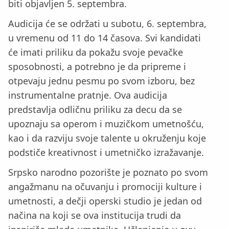
biti objavljen 5. septembra.
Audicija će se održati u subotu, 6. septembra,
u vremenu od 11 do 14 časova. Svi kandidati
će imati priliku da pokažu svoje pevačke
sposobnosti, a potrebno je da pripreme i
otpevaju jednu pesmu po svom izboru, bez
instrumentalne pratnje. Ova audicija
predstavlja odličnu priliku za decu da se
upoznaju sa operom i muzičkom umetnošću,
kao i da razviju svoje talente u okruženju koje
podstiče kreativnost i umetničko izražavanje.
Srpsko narodno pozorište je poznato po svom
angažmanu na očuvanju i promociji kulture i
umetnosti, a dečji operski studio je jedan od
načina na koji se ova institucija trudi da