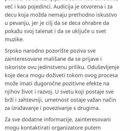
već i kao pojedinci. Audicija je otvorena i za
decu koja možda nemaju prethodno iskustvo
u pevanju, jer je cilj da se deca ohrabre da
pokažu svoj talenat i da se uključe u svet
muzike.
Srpsko narodno pozorište poziva sve
zainteresovane mališane da se prijave i
iskoriste ovu jedinstvenu priliku. Oduševljenje
koje deca mogu doživeti tokom ovog procesa
može imati dugoročne pozitivne efekte na
njihov život i razvoj. U svetu koji postaje sve
brži i zahtevniji, umetnost ostaje važan način
za izražavanje i povezivanje s drugima.
Za sve dodatne informacije, zainteresovani
mogu kontaktirati organizatore putem