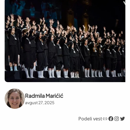
Radmila Marićić
avgust 27, 2025
Link
Facebook
Instagram
Twitter
Podeli vest