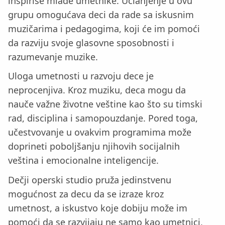
inspiriše mlade umetnike. Učlanjenje u ovu
grupu omogućava deci da rade sa iskusnim
muzičarima i pedagogima, koji će im pomoći
da razviju svoje glasovne sposobnosti i
razumevanje muzike.
Uloga umetnosti u razvoju dece je
neprocenjiva. Kroz muziku, deca mogu da
nauče važne životne veštine kao što su timski
rad, disciplina i samopouzdanje. Pored toga,
učestvovanje u ovakvim programima može
doprineti poboljšanju njihovih socijalnih
veština i emocionalne inteligencije.
Dečji operski studio pruža jedinstvenu
mogućnost za decu da se izraze kroz
umetnost, a iskustvo koje dobiju može im
pomoći da se razvijaju ne samo kao umetnici,