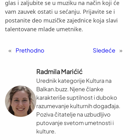
glas i zaljubite se u muziku na način koji će
vam zauvek ostati u sećanju. Prijavite se i
postanite deo muzičke zajednice koja slavi
talentovane mlade umetnike.
«
Prethodno
Sledeće
»
Radmila Marićić
Urednik kategorije Kultura na
Balkan.buzz. Njene članke
karakteriše suptilnost i duboko
razumevanje kulturnih događaja.
Poziva čitatelje na uzbudljivo
putovanje svetom umetnosti i
kulture.