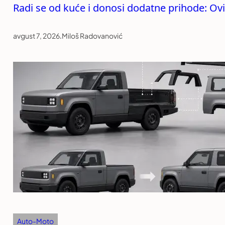
Radi se od kuće i donosi dodatne prihode: Ovi
avgust 7, 2026
.
Miloš Radovanović
Auto-Moto