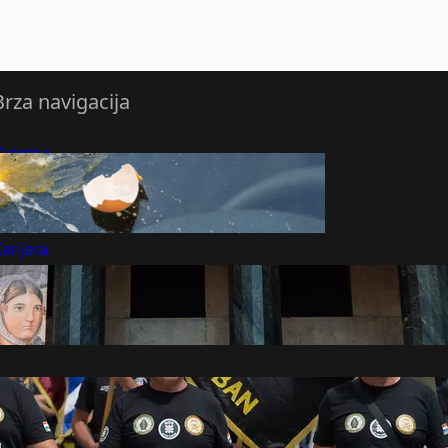
Brza navigacija
O nama
redloži Vest
retplatite se na vesti
arijera
Marketing
Kontakt