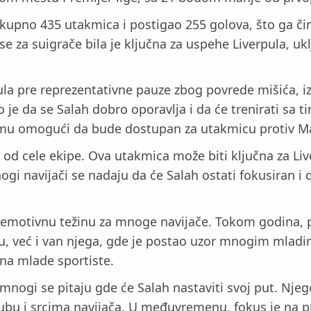
kupno 435 utakmica i postigao 255 golova, što ga čini
e za suigrače bila je ključna za uspehe Liverpula, uk
la pre reprezentativne pauze zbog povrede mišića, iz
o je da se Salah dobro oporavlja i da će trenirati sa 
a mu omogući da bude dostupan za utakmicu protiv Ma
d cele ekipe. Ova utakmica može biti ključna za Liverp
ogi navijači se nadaju da će Salah ostati fokusiran 
 emotivnu težinu za mnoge navijače. Tokom godina, 
, već i van njega, gde je postao uzor mnogim mladim
 na mlade sportiste.
, mnogi se pitaju gde će Salah nastaviti svoj put. Nje
u klubu i srcima navijača. U međuvremenu, fokus je n