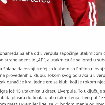
hameda Salaha od Liverpula započinje utakmicom četv
od strane agencije „AP“, a utakmica će se igrati u su
a Salaha da osvoji trofej sa klubom sa Enfilda u ovoj
ina provedenih u klubu. Tokom svog boravka u Liverp
zak označiće kraj jedne ere za klub, koji je tokom 
ra još 15 utakmica u dresu Liverpula. To uključuje s
ilda plasira do finala u oba takmičenja. Liverpul će 
tom mestu Premijer lige, sa 21 bodom manje od prvo