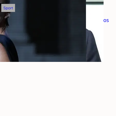
Sport
Zvezda ostaje bez važnog igrača: Olimpijakos
se nameračio na Amerikanca!
avgust 7, 2026
.
Zoran Milošević