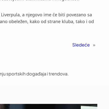
 Liverpula, a njegovo ime će biti povezano sa
čano obeležen, kako od strane kluba, tako i od
Sledeće
»
nju sportskih događaja i trendova.