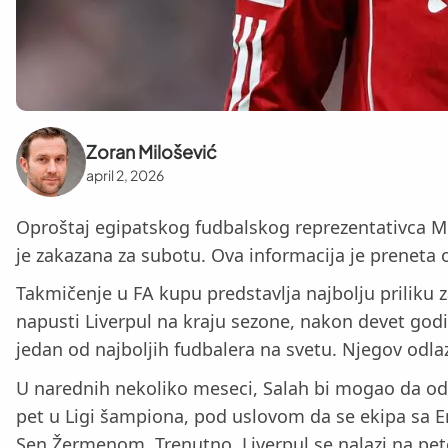
Zoran Milošević
april 2, 2026
Oproštaj egipatskog fudbalskog reprezentativca Mo
je zakazana za subotu. Ova informacija je preneta 
Takmičenje u FA kupu predstavlja najbolju priliku z
napusti Liverpul na kraju sezone, nakon devet god
jedan od najboljih fudbalera na svetu. Njegov odla
U narednih nekoliko meseci, Salah bi mogao da odig
pet u Ligi šampiona, pod uslovom da se ekipa sa Enf
Sen Žermenom. Trenutno, Liverpul se nalazi na pe