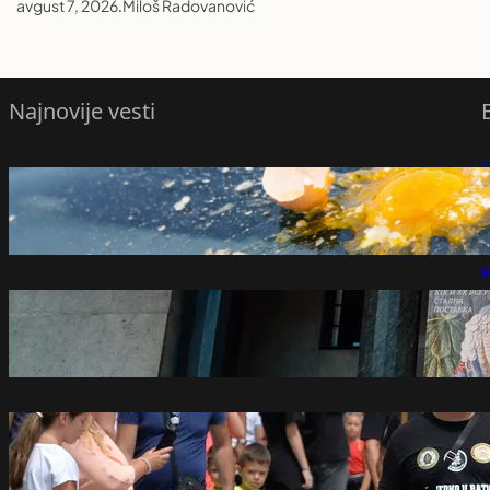
avgust 7, 2026
.
Miloš Radovanović
Najnovije vesti
Razbijeno jaje na haubi automobila nije
P
bezazleno: Ako ga primetite, nikako ne
izlazite iz vozila
P
avgust 7, 2026
K
Etnografski muzej: Od sutra do 1.
septembra izložba "15 godina Vekovnika"
avgust 7, 2026
Krivične prijave zbog ustaških pokliča i
podsticanja mržnje protiv Srba u Kninu
avgust 7, 2026