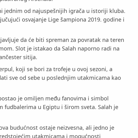
 jednim od najuspešnijih igrača u istoriji kluba.
ljučujući osvajanje Lige šampiona 2019. godine i
javljuje da će biti spreman za povratak na teren
timom. Slot je istakao da Salah naporno radi na
nčester sitija.
ul, koji se bori za trofeje u ovoj sezoni, a
i dati sve od sebe u poslednjim utakmicama kao
postao je omiljen među fanovima i simbol
 fudbalerima u Egiptu i širom sveta. Salah je
gova budućnost ostaje neizvesna, ali jedno je
a predstojećim utakmicama i mogućnosti