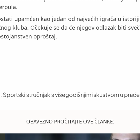
erpula.
stati upamćen kao jedan od najvećih igrača u istoriji
ižnog kluba. Očekuje se da će njegov odlazak biti sve
ostojanstven oproštaj.
. Sportski stručnjak s višegodišnjim iskustvom u praće
OBAVEZNO PROČITAJTE OVE ČLANKE: