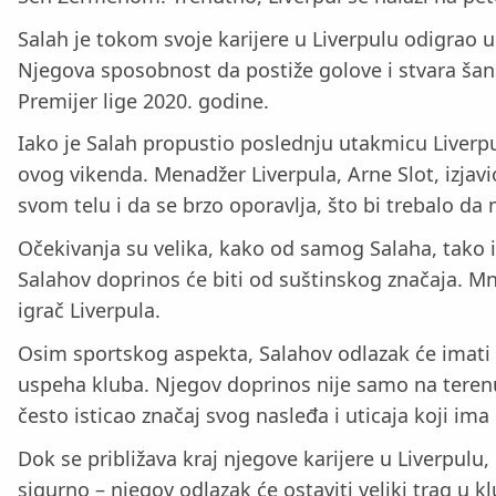
Salah je tokom svoje karijere u Liverpulu odigrao u
Njegova sposobnost da postiže golove i stvara šans
Premijer lige 2020. godine.
Iako je Salah propustio poslednju utakmicu Liverpu
ovog vikenda. Menadžer Liverpula, Arne Slot, izjavi
svom telu i da se brzo oporavlja, što bi trebalo d
Očekivanja su velika, kako od samog Salaha, tako i o
Salahov doprinos će biti od suštinskog značaja. Mn
igrač Liverpula.
Osim sportskog aspekta, Salahov odlazak će imati
uspeha kluba. Njegov doprinos nije samo na terenu
često isticao značaj svog nasleđa i uticaja koji ima
Dok se približava kraj njegove karijere u Liverpulu
sigurno – njegov odlazak će ostaviti veliki trag 