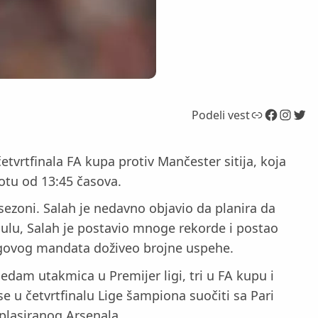
Link
Facebook
Instagram
Twitter
Podeli vest
rtfinala FA kupa protiv Mančester sitija, koja
botu od 13:45 časova.
 sezoni. Salah je nedavno objavio da planira da
ulu, Salah je postavio mnoge rekorde i postao
njegovog mandata doživeo brojne uspehe.
edam utakmica u Premijer ligi, tri u FA kupu i
se u četvrtfinalu Lige šampiona suočiti sa Pari
plasiranog Arsenala.