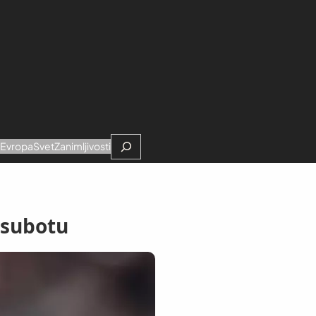
Search
e
Evropa
Svet
Zanimljivosti
 subotu