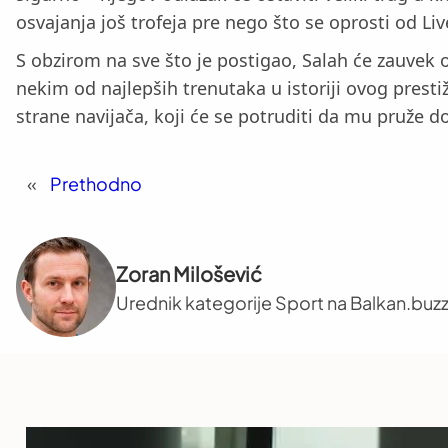
osvajanja još trofeja pre nego što se oprosti od Liv
S obzirom na sve što je postigao, Salah će zauvek o
nekim od najlepših trenutaka u istoriji ovog prest
strane navijača, koji će se potruditi da mu pruže d
«
Prethodno
Zoran Milošević
Urednik kategorije Sport na Balkan.buzz