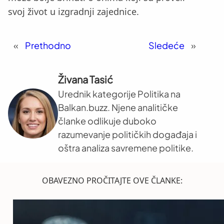
svoj život u izgradnji zajednice.
«
Prethodno
Sledeće
»
Živana Tasić
Urednik kategorije Politika na
Balkan.buzz. Njene analitičke
članke odlikuje duboko
razumevanje političkih događaja i
oštra analiza savremene politike.
OBAVEZNO PROČITAJTE OVE ČLANKE: