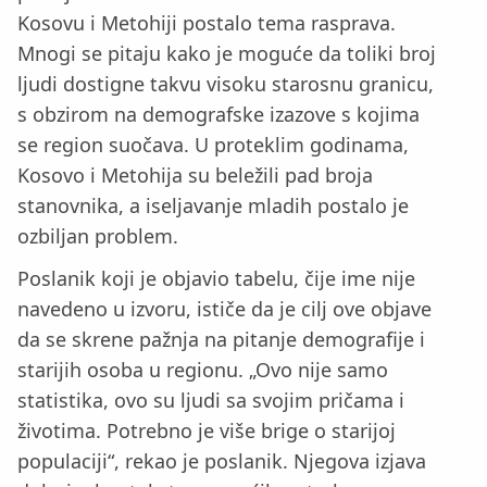
Kosovu i Metohiji postalo tema rasprava.
Mnogi se pitaju kako je moguće da toliki broj
ljudi dostigne takvu visoku starosnu granicu,
s obzirom na demografske izazove s kojima
se region suočava. U proteklim godinama,
Kosovo i Metohija su beležili pad broja
stanovnika, a iseljavanje mladih postalo je
ozbiljan problem.
Poslanik koji je objavio tabelu, čije ime nije
navedeno u izvoru, ističe da je cilj ove objave
da se skrene pažnja na pitanje demografije i
starijih osoba u regionu. „Ovo nije samo
statistika, ovo su ljudi sa svojim pričama i
životima. Potrebno je više brige o starijoj
populaciji“, rekao je poslanik. Njegova izjava