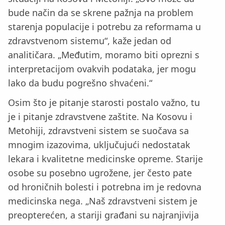
bude način da se skrene pažnja na problem
starenja populacije i potrebu za reformama u
zdravstvenom sistemu“, kaže jedan od
analitičara. „Međutim, moramo biti oprezni s
interpretacijom ovakvih podataka, jer mogu
lako da budu pogrešno shvaćeni.“
Osim što je pitanje starosti postalo važno, tu
je i pitanje zdravstvene zaštite. Na Kosovu i
Metohiji, zdravstveni sistem se suočava sa
mnogim izazovima, uključujući nedostatak
lekara i kvalitetne medicinske opreme. Starije
osobe su posebno ugrožene, jer često pate
od hroničnih bolesti i potrebna im je redovna
medicinska nega. „Naš zdravstveni sistem je
preopterećen, a stariji građani su najranjivija