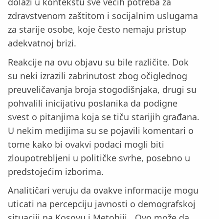
dolazi u kontekstu sve većih potreba za
zdravstvenom zaštitom i socijalnim uslugama
za starije osobe, koje često nemaju pristup
adekvatnoj brizi.
Reakcije na ovu objavu su bile različite. Dok
su neki izrazili zabrinutost zbog očiglednog
preuveličavanja broja stogodišnjaka, drugi su
pohvalili inicijativu poslanika da podigne
svest o pitanjima koja se tiču starijih građana.
U nekim medijima su se pojavili komentari o
tome kako bi ovakvi podaci mogli biti
zloupotrebljeni u političke svrhe, posebno u
predstojećim izborima.
Analitičari veruju da ovakve informacije mogu
uticati na percepciju javnosti o demografskoj
situaciji na Kosovu i Metohiji. „Ovo može da