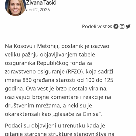
Živana Tasić
april 2, 2026
Link
Facebook
Instagram
Twitter
Podeli vest
Na Kosovu i Metohiji, poslanik je izazvao
veliku pažnju objavljivanjem tabele
osiguranika Republičkog fonda za
zdravstveno osiguranje (RFZO), koja sadrži
imena 830 građana starosti od 100 do 125
godina. Ova vest je brzo postala viralna,
izazivajući brojne komentare i reakcije na
društvenim mrežama, a neki su je
okarakterisali kao „glasače za Ginisa“.
Podaci su objavljeni u trenutku kada je
pitanje starosne strukture stanovništva na