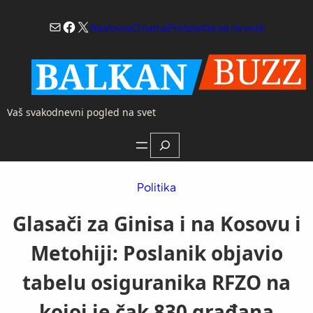
Skoči
Mail
Facebook
X
na
Naslovna
O nama
Pretplatite se na vesti
sadržaj
Vaš svakodnevni pogled na svet
Search
Politika
Glasači za Ginisa i na Kosovu i
Metohiji: Poslanik objavio
tabelu osiguranika RFZO na
kojoj je čak 830 građana