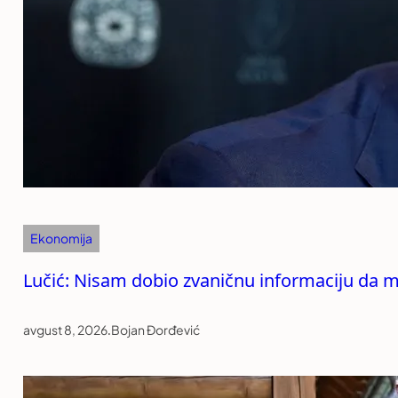
Ekonomija
Lučić: Nisam dobio zvaničnu informaciju da mi
avgust 8, 2026
.
Bojan Đorđević