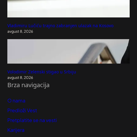
Vladimiru Lučiću trajno zabranjen ulazak na Kosovo
avgust 8, 2026
Volodimir Zelenski stigao u Srbiju
avgust 8, 2026
Brza navigacija
O nama
Predloži Vest
Pretplatite se na vesti
Karijera