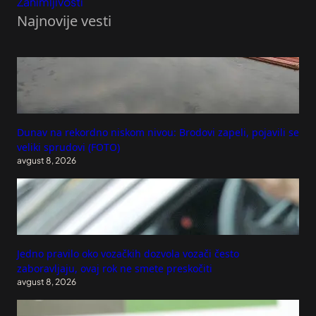
Zanimljivosti
Najnovije vesti
Dunav na rekordno niskom nivou: Brodovi zapeli, pojavili se
veliki sprudovi (FOTO)
avgust 8, 2026
Jedno pravilo oko vozačkih dozvola vozači često
zaboravljaju, ovaj rok ne smete preskočiti
avgust 8, 2026