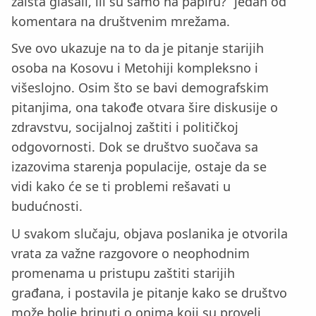
zaista glasali, ili su samo na papiru?“ jedan od
komentara na društvenim mrežama.
Sve ovo ukazuje na to da je pitanje starijih
osoba na Kosovu i Metohiji kompleksno i
višeslojno. Osim što se bavi demografskim
pitanjima, ona takođe otvara šire diskusije o
zdravstvu, socijalnoj zaštiti i političkoj
odgovornosti. Dok se društvo suočava sa
izazovima starenja populacije, ostaje da se
vidi kako će se ti problemi rešavati u
budućnosti.
U svakom slučaju, objava poslanika je otvorila
vrata za važne razgovore o neophodnim
promenama u pristupu zaštiti starijih
građana, i postavila je pitanje kako se društvo
može bolje brinuti o onima koji su proveli