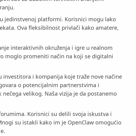
ranju.
 u jedinstvenoj platformi. Korisnici mogu lako
ekata. Ova fleksibilnost privlači kako amatere,
nje interaktivnih okruženja i igre u realnom
o moglo promeniti način na koji se digitalni
 investitora i kompanija koje traže nove načine
govara o potencijalnim partnerstvima i
 nečega velikog. Naša vizija je da postanemo
umima. Korisnici su delili svoja iskustva i
. Mnogi su istakli kako im je OpenClaw omogućio
je.