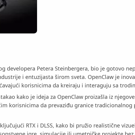
og developera Petera Steinbergera, bio je gotovo ne
ndustrije i entuzijasta širom sveta. OpenClaw je inov
ućavajući korisnicima da kreiraju i interaguju sa tr
takao kako je ideja za OpenClaw proizašla iz njegove ž
ćim korisnicima da prevaziđu granice tradicionalnog 
ključujući RTX i DLSS, kako bi pružio realistične vizu
sopstvene igre, simulacije ili umetničke projekte b