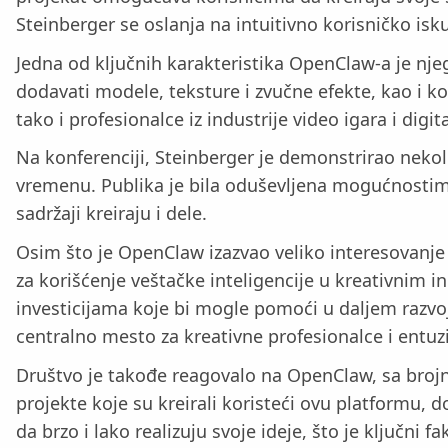
Steinberger se oslanja na intuitivno korisničko is
Jedna od ključnih karakteristika OpenClaw-a je njeg
dodavati modele, teksture i zvučne efekte, kao i ko
tako i profesionalce iz industrije video igara i digi
Na konferenciji, Steinberger je demonstrirao nekol
vremenu. Publika je bila oduševljena mogućnostima 
sadržaji kreiraju i dele.
Osim što je OpenClaw izazvao veliko interesovanje
za korišćenje veštačke inteligencije u kreativnim 
investicijama koje bi mogle pomoći u daljem razv
centralno mesto za kreativne profesionalce i entuzi
Društvo je takođe reagovalo na OpenClaw, sa brojn
projekte koje su kreirali koristeći ovu platformu
da brzo i lako realizuju svoje ideje, što je ključni