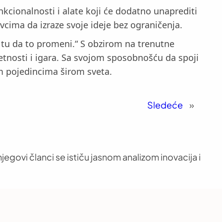
cionalnosti i alate koji će dodatno unaprediti
vcima da izraze svoje ideje bez ograničenja.
 tu da to promeni.“ S obzirom na trenutne
etnosti i igara. Sa svojom sposobnošću da spoji
im pojedincima širom sveta.
Sledeće
»
jegovi članci se ističu jasnom analizom inovacija i