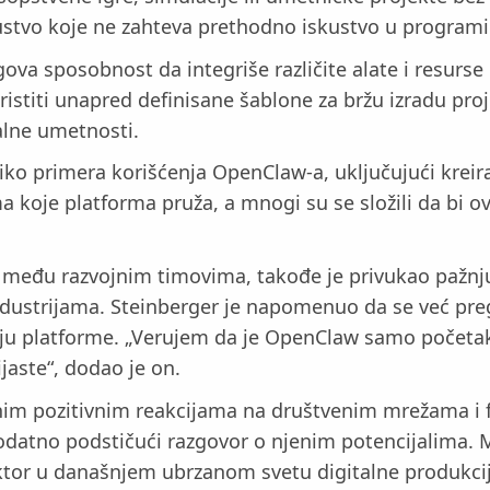
kustvo koje ne zahteva prethodno iskustvo u programi
ova sposobnost da integriše različite alate i resurse
ristiti unapred definisane šablone za bržu izradu proj
talne umetnosti.
iko primera korišćenja OpenClaw-a, uključujući kreira
koje platforma pruža, a mnogi su se složili da bi ov
 među razvojnim timovima, takođe je privukao pažnju
industrijama. Steinberger je napomenuo da se već pre
oju platforme. „Verujem da je OpenClaw samo početak
jaste“, dodao je on.
im pozitivnim reakcijama na društvenim mrežama i for
, dodatno podstičući razgovor o njenim potencijalima
 faktor u današnjem ubrzanom svetu digitalne produkci