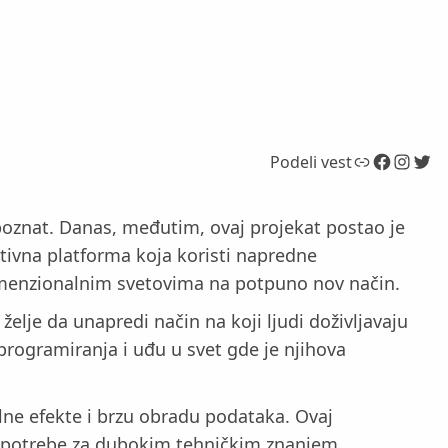
Link
Facebook
Instagram
Twitter
Podeli vest
poznat. Danas, međutim, ovaj projekat postao je
ativna platforma koja koristi napredne
odimenzionalnim svetovima na potpuno nov način.
elje da unapredi način na koji ljudi doživljavaju
programiranja i uđu u svet gde je njihova
elne efekte i brzu obradu podataka. Ovaj
ez potrebe za dubokim tehničkim znanjem.