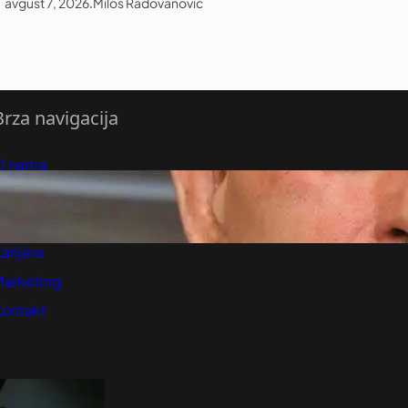
avgust 7, 2026
.
Miloš Radovanović
Brza navigacija
O nama
redloži Vest
retplatite se na vesti
arijera
Marketing
Kontakt