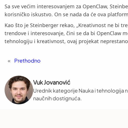
Sa sve većim interesovanjem za OpenClaw, Steinber
korisničko iskustvo. On se nada da će ova platform
Kao što je Steinberger rekao, „Kreativnost ne bi 
trendove i interesovanje, čini se da bi OpenClaw m
tehnologiju i kreativnost, ovaj projekat neprestan
«
Prethodno
Vuk Jovanović
Urednik kategorije Nauka i tehnologija na
naučnih dostignuća.