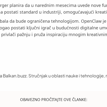
ger planira da u narednim mesecima uvede nove funk
a postati standard u industriji, omogućavajući kreati
trebala da bude ograničena tehnologijom. OpenClaw je
ogao postati ključni igrač u budućnosti digitalne um
o privlači pažnju i pruža inspiraciju mnogim kreativn
 Balkan.buzz. Stručnjak u oblasti nauke i tehnologije, n
OBAVEZNO PROČITAJTE OVE ČLANKE: