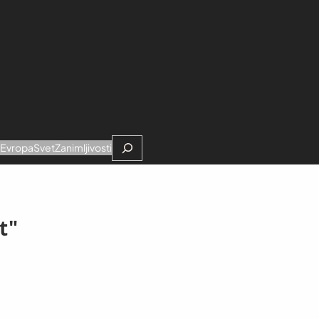
Search
e
Evropa
Svet
Zanimljivosti
t"