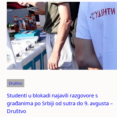
Društvo
Studenti u blokadi najavili razgovore s
građanima po Srbiji od sutra do 9. avgusta –
Društvo