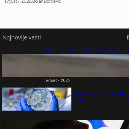
avgust 7, 2026
.
Bojan Đorđević
Najnovije vesti
Pupovac održao vanrednu konferenciju:
Hoće li država reagovati na veličanje
P
NDH, pevanje pesme „Jure i Boban“, ono
što smo čuli u Kninu je jezivo, ovo nije
P
demokratija (VIDEO) – Region
K
avgust 7, 2026
Veštačka inteligencija prvi put dizajnirala
potpuno nove viruse
avgust 7, 2026
Gemini preuzima sve Android uređaje