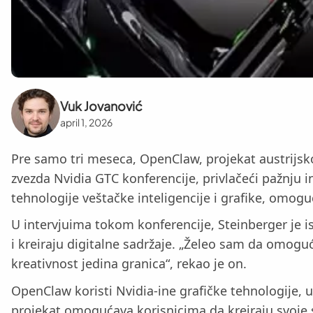
Vuk Jovanović
april 1, 2026
Pre samo tri meseca, OpenClaw, projekat austrijsk
zvezda Nvidia GTC konferencije, privlačeći pažnju i
tehnologije veštačke inteligencije i grafike, omog
U intervjuima tokom konferencije, Steinberger je is
i kreiraju digitalne sadržaje. „Želeo sam da omogu
kreativnost jedina granica“, rekao je on.
OpenClaw koristi Nvidia-ine grafičke tehnologije, u
projekat omogućava korisnicima da kreiraju svoje 