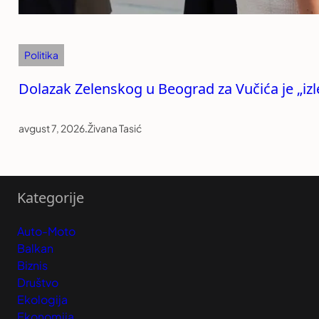
Politika
Dolazak Zelenskog u Beograd za Vučića je „izle
avgust 7, 2026
.
Živana Tasić
Kategorije
Auto-Moto
Balkan
Biznis
Društvo
Ekologija
Ekonomija