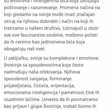
su emotivna i inteligentna bića koja zaslužuju
poštovanje i razumevanje. Promena načina na
koji gledamo na svinje može imati značajan
uticaj na njihovu dobrobit i način na koji ih
tretiramo u našem društvu. Uzimajući u obzir
sve ove fascinantne osobine, možemo početi
da ih cenimo kao jedinstvena bića koja
obogaćuju naš svet.
U zaključku, svinje su kompleksne i emotivne
životinje sa sposobnostima koje često
nadmašuju naša očekivanja. Njihova
sposobnost sanjanja, formiranje
prijateljstava, čistoća, orijentacija,
emocionalna inteligencija i pametnost čine ih
izuzetnim bićima. Umesto da ih posmatramo
kao prljave i glupe životinje, trebali bismo ih