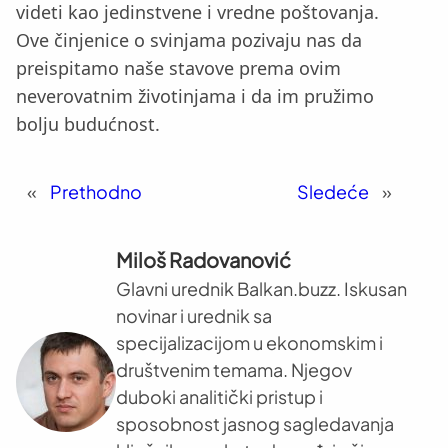
videti kao jedinstvene i vredne poštovanja.
Ove činjenice o svinjama pozivaju nas da
preispitamo naše stavove prema ovim
neverovatnim životinjama i da im pružimo
bolju budućnost.
«
Prethodno
Sledeće
»
Miloš Radovanović
Glavni urednik Balkan.buzz. Iskusan
novinar i urednik sa
specijalizacijom u ekonomskim i
društvenim temama. Njegov
duboki analitički pristup i
sposobnost jasnog sagledavanja