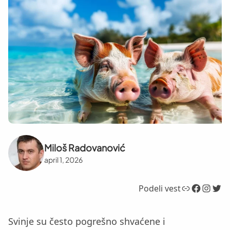
Miloš Radovanović
april 1, 2026
Link
Facebook
Instagram
Twitter
Podeli vest
Svinje su često pogrešno shvaćene i