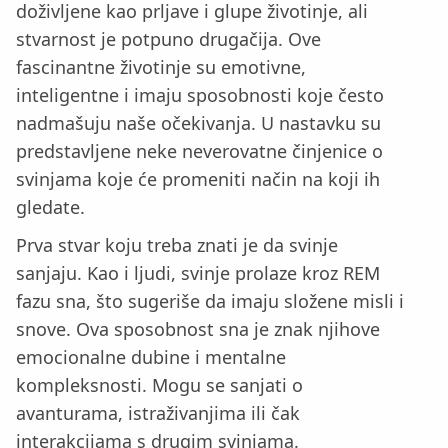
doživljene kao prljave i glupe životinje, ali
stvarnost je potpuno drugačija. Ove
fascinantne životinje su emotivne,
inteligentne i imaju sposobnosti koje često
nadmašuju naše očekivanja. U nastavku su
predstavljene neke neverovatne činjenice o
svinjama koje će promeniti način na koji ih
gledate.
Prva stvar koju treba znati je da svinje
sanjaju. Kao i ljudi, svinje prolaze kroz REM
fazu sna, što sugeriše da imaju složene misli i
snove. Ova sposobnost sna je znak njihove
emocionalne dubine i mentalne
kompleksnosti. Mogu se sanjati o
avanturama, istraživanjima ili čak
interakcijama s drugim svinjama.