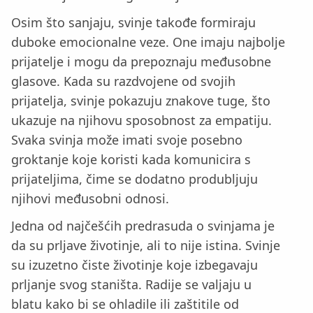
Osim što sanjaju, svinje takođe formiraju
duboke emocionalne veze. One imaju najbolje
prijatelje i mogu da prepoznaju međusobne
glasove. Kada su razdvojene od svojih
prijatelja, svinje pokazuju znakove tuge, što
ukazuje na njihovu sposobnost za empatiju.
Svaka svinja može imati svoje posebno
groktanje koje koristi kada komunicira s
prijateljima, čime se dodatno produbljuju
njihovi međusobni odnosi.
Jedna od najčešćih predrasuda o svinjama je
da su prljave životinje, ali to nije istina. Svinje
su izuzetno čiste životinje koje izbegavaju
prljanje svog staništa. Radije se valjaju u
blatu kako bi se ohladile ili zaštitile od