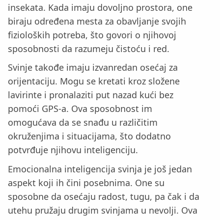
insekata. Kada imaju dovoljno prostora, one
biraju određena mesta za obavljanje svojih
fizioloških potreba, što govori o njihovoj
sposobnosti da razumeju čistoću i red.
Svinje takođe imaju izvanredan osećaj za
orijentaciju. Mogu se kretati kroz složene
lavirinte i pronalaziti put nazad kući bez
pomoći GPS-a. Ova sposobnost im
omogućava da se snađu u različitim
okruženjima i situacijama, što dodatno
potvrđuje njihovu inteligenciju.
Emocionalna inteligencija svinja je još jedan
aspekt koji ih čini posebnima. One su
sposobne da osećaju radost, tugu, pa čak i da
utehu pružaju drugim svinjama u nevolji. Ova