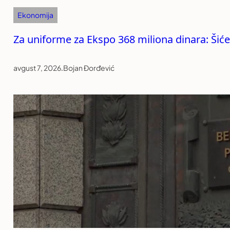
Ekonomija
Za uniforme za Ekspo 368 miliona dinara: Šiće i
avgust 7, 2026
.
Bojan Đorđević