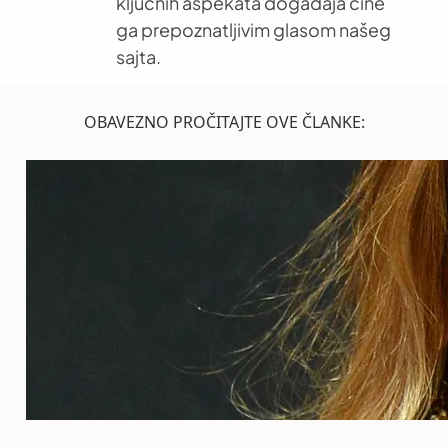
ključnih aspekata događaja čine
ga prepoznatljivim glasom našeg
sajta.
OBAVEZNO PROČITAJTE OVE ČLANKE: