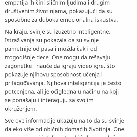
empatija ih čini sličnim ljudima i drugim
društvenim životinjama, pokazujući da su
sposobne za duboka emocionalna iskustva.
Na kraju, svinje su izuzetno inteligentne.
Istraživanja su pokazala da su svinje
pametnije od pasa i možda čak i od
trogodišnje dece. One mogu da rešavaju
zagonetke i nauče da igraju video igre, što
pokazuje njihovu sposobnost učenja i
prilagođavanja. Njihova inteligencija je često
potcenjena, ali je očigledna u načinu na koji
se ponašaju i interaguju sa svojim
okruženjem.
Sve ove informacije ukazuju na to da su svinje
daleko više od običnih domaćih životinja. One