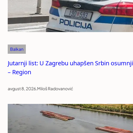
Balkan
Jutarnji list: U Zagrebu uhapšen Srbin osumnji
– Region
avgust 8, 2026
.
Miloš Radovanović