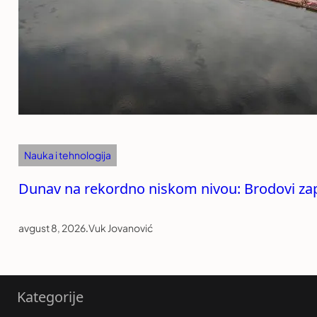
Nauka i tehnologija
Dunav na rekordno niskom nivou: Brodovi zapel
avgust 8, 2026
.
Vuk Jovanović
Kategorije