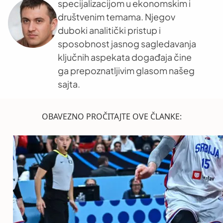
specijalizacijom u ekonomskim i
društvenim temama. Njegov
duboki analitički pristup i
sposobnost jasnog sagledavanja
ključnih aspekata događaja čine
ga prepoznatljivim glasom našeg
sajta.
OBAVEZNO PROČITAJTE OVE ČLANKE: