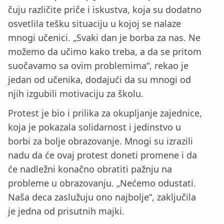
čuju različite priče i iskustva, koja su dodatno
osvetlila tešku situaciju u kojoj se nalaze
mnogi učenici. „Svaki dan je borba za nas. Ne
možemo da učimo kako treba, a da se pritom
suočavamo sa ovim problemima“, rekao je
jedan od učenika, dodajući da su mnogi od
njih izgubili motivaciju za školu.
Protest je bio i prilika za okupljanje zajednice,
koja je pokazala solidarnost i jedinstvo u
borbi za bolje obrazovanje. Mnogi su izrazili
nadu da će ovaj protest doneti promene i da
će nadležni konačno obratiti pažnju na
probleme u obrazovanju. „Nećemo odustati.
Naša deca zaslužuju ono najbolje“, zaključila
je jedna od prisutnih majki.