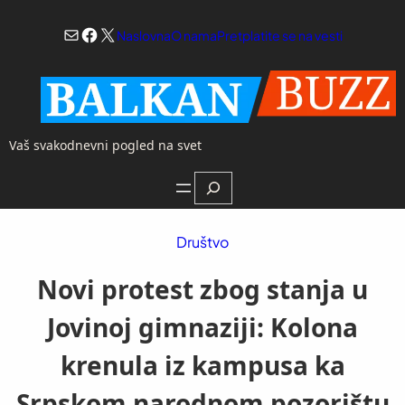
Skoči
Mail
Facebook
X
na
Naslovna
O nama
Pretplatite se na vesti
sadržaj
Vaš svakodnevni pogled na svet
Search
Društvo
Novi protest zbog stanja u
Jovinoj gimnaziji: Kolona
krenula iz kampusa ka
Srpskom narodnom pozorištu