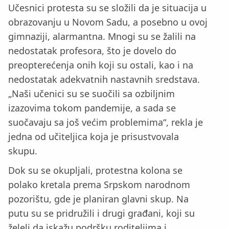
Učesnici protesta su se složili da je situacija u
obrazovanju u Novom Sadu, a posebno u ovoj
gimnaziji, alarmantna. Mnogi su se žalili na
nedostatak profesora, što je dovelo do
preopterećenja onih koji su ostali, kao i na
nedostatak adekvatnih nastavnih sredstava.
„Naši učenici su se suočili sa ozbiljnim
izazovima tokom pandemije, a sada se
suočavaju sa još većim problemima“, rekla je
jedna od učiteljica koja je prisustvovala
skupu.
Dok su se okupljali, protestna kolona se
polako kretala prema Srpskom narodnom
pozorištu, gde je planiran glavni skup. Na
putu su se pridružili i drugi građani, koji su
želeli da iskažu podršku roditeljima i