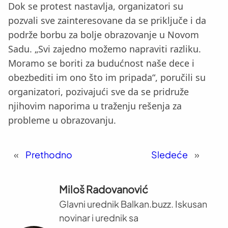
Dok se protest nastavlja, organizatori su
pozvali sve zainteresovane da se priključe i da
podrže borbu za bolje obrazovanje u Novom
Sadu. „Svi zajedno možemo napraviti razliku.
Moramo se boriti za budućnost naše dece i
obezbediti im ono što im pripada“, poručili su
organizatori, pozivajući sve da se pridruže
njihovim naporima u traženju rešenja za
probleme u obrazovanju.
«
Prethodno
Sledeće
»
Miloš Radovanović
Glavni urednik Balkan.buzz. Iskusan
novinar i urednik sa