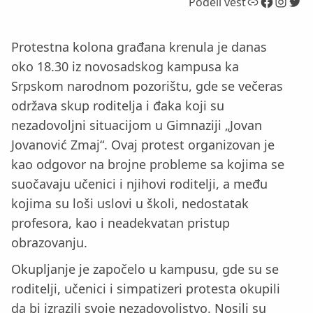
Link
Facebook
Instagram
Twitter
Podeli vest
Protestna kolona građana krenula je danas
oko 18.30 iz novosadskog kampusa ka
Srpskom narodnom pozorištu, gde se večeras
održava skup roditelja i đaka koji su
nezadovoljni situacijom u Gimnaziji „Jovan
Jovanović Zmaj“. Ovaj protest organizovan je
kao odgovor na brojne probleme sa kojima se
suočavaju učenici i njihovi roditelji, a među
kojima su loši uslovi u školi, nedostatak
profesora, kao i neadekvatan pristup
obrazovanju.
Okupljanje je započelo u kampusu, gde su se
roditelji, učenici i simpatizeri protesta okupili
da bi izrazili svoje nezadovoljstvo. Nosili su