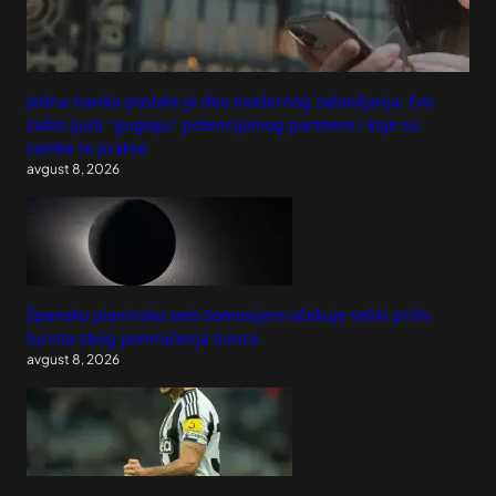
Jedna navika postala je deo modernog zabavljanja: Evo
zašto ljudi "guglaju" potencijalnog partnera i koje su
zamke te prakse
avgust 8, 2026
Špansko planinsko selo Somosijera očekuje veliki priliv
turista zbog pomračenja Sunca
avgust 8, 2026