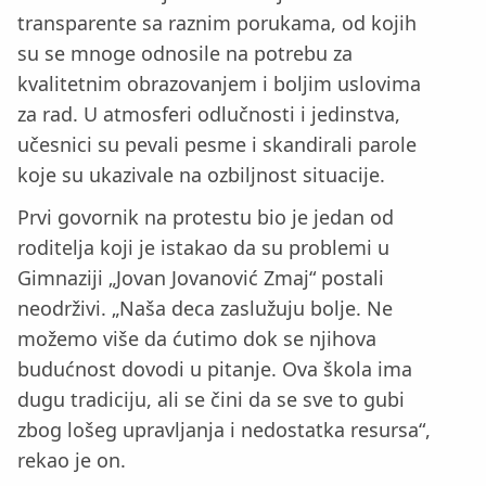
transparente sa raznim porukama, od kojih
su se mnoge odnosile na potrebu za
kvalitetnim obrazovanjem i boljim uslovima
za rad. U atmosferi odlučnosti i jedinstva,
učesnici su pevali pesme i skandirali parole
koje su ukazivale na ozbiljnost situacije.
Prvi govornik na protestu bio je jedan od
roditelja koji je istakao da su problemi u
Gimnaziji „Jovan Jovanović Zmaj“ postali
neodrživi. „Naša deca zaslužuju bolje. Ne
možemo više da ćutimo dok se njihova
budućnost dovodi u pitanje. Ova škola ima
dugu tradiciju, ali se čini da se sve to gubi
zbog lošeg upravljanja i nedostatka resursa“,
rekao je on.