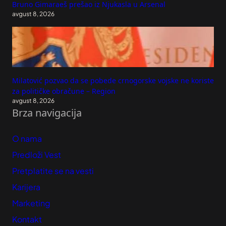
Bruno Gimaraeš prešao iz Njukasla u Arsenal
avgust 8, 2026
Milatović pozvao da se pobede crnogorske vojske ne koriste
za političke obračune – Region
avgust 8, 2026
Brza navigacija
O nama
Predloži Vest
Pretplatite se na vesti
Karijera
Marketing
Kontakt