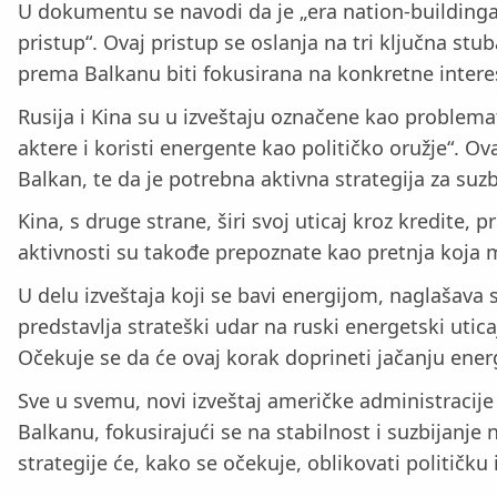
U dokumentu se navodi da je „era nation-buildinga“ z
pristup“. Ovaj pristup se oslanja na tri ključna stub
prema Balkanu biti fokusirana na konkretne interes
Rusija i Kina su u izveštaju označene kao problemati
aktere i koristi energente kao političko oružje“. 
Balkan, te da je potrebna aktivna strategija za suzb
Kina, s druge strane, širi svoj uticaj kroz kredite
aktivnosti su takođe prepoznate kao pretnja koja mo
U delu izveštaja koji se bavi energijom, naglašava 
predstavlja strateški udar na ruski energetski utic
Očekuje se da će ovaj korak doprineti jačanju ener
Sve u svemu, novi izveštaj američke administracij
Balkanu, fokusirajući se na stabilnost i suzbijanje
strategije će, kako se očekuje, oblikovati politi