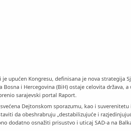
ji je upućen Kongresu, definisana je nova strategij
sna i Hercegovina (BiH) ostaje celovita država, a ut
prenio sarajevski portal Raport.
posvećena Dejtonskom sporazumu, kao i suverenitetu i 
viti da obeshrabruju „destabilizujuće i razjedinjujuć
no dodatno osnažiti prisustvo i uticaj SAD-a na Balk