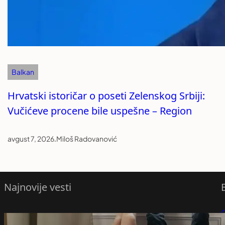
Balkan
Hrvatski istoričar o poseti Zelenskog Srbiji:
Vučićeve procene bile uspešne – Region
avgust 7, 2026
.
Miloš Radovanović
Najnovije vesti
O ovoj temi mnogi parovi ne govore: