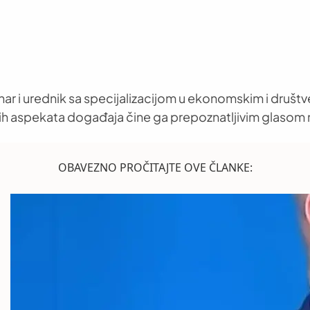
nar i urednik sa specijalizacijom u ekonomskim i društ
h aspekata događaja čine ga prepoznatljivim glasom 
OBAVEZNO PROČITAJTE OVE ČLANKE: