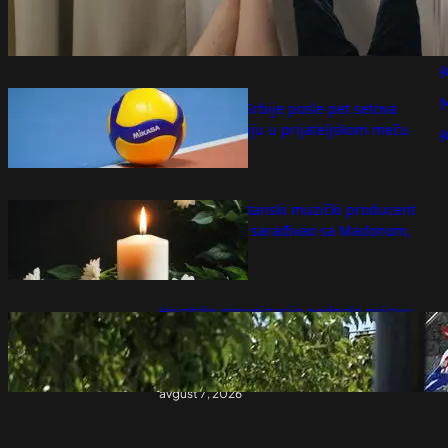
P
Iskren razgovor o intimnom životu jača
vezu i donosi veću bliskost
P
avgust 7, 2026
K
Odbojkašice Srbije posle pet setova
pobedile Rusiju u prijateljskom meču
avgust 7, 2026
Preminuo britanski muzički producent
Vilijam Orbit, sarađivao sa Madonom,
Britni Spirs
avgust 7, 2026
Hrvatske organizacije podnele prijavu
zbog ustaških poruka i simbola tokom
obeležavanja godišnjice Oluje u Kninu –
Region
avgust 7, 2026