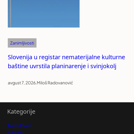
Zanimljivosti
Slovenija u registar nematerijalne kulturne
baštine uvrstila planinarenje i svinjokolj
avgust 7, 2026
.
Miloš Radovanović
Kategorije
Auto-Moto
Balkan