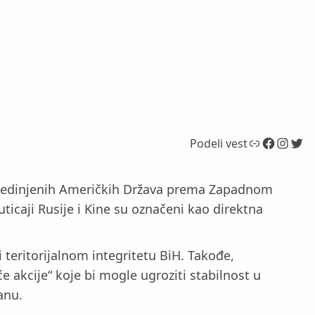
Link
Facebook
Instagram
Twitter
Podeli vest
a Sjedinjenih Američkih Država prema Zapadnom
icaji Rusije i Kine su označeni kao direktna
teritorijalnom integritetu BiH. Takođe,
e akcije“ koje bi mogle ugroziti stabilnost u
anu.