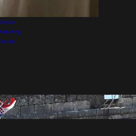
redloži Vest
retplatite se na vesti
arijera
Marketing
Kontakt