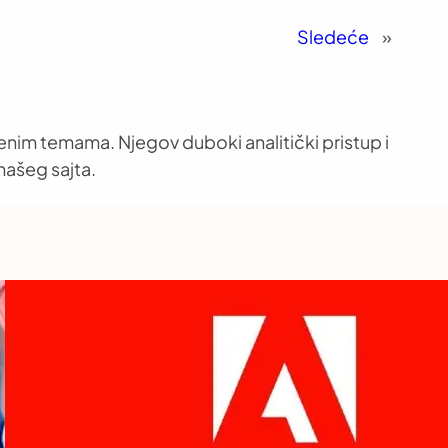
Sledeće
»
venim temama. Njegov duboki analitički pristup i
našeg sajta.