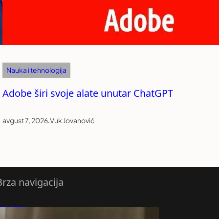
Nauka i tehnologija
Adobe širi svoje alate unutar ChatGPT
avgust 7, 2026
.
Vuk Jovanović
Brza navigacija
O nama