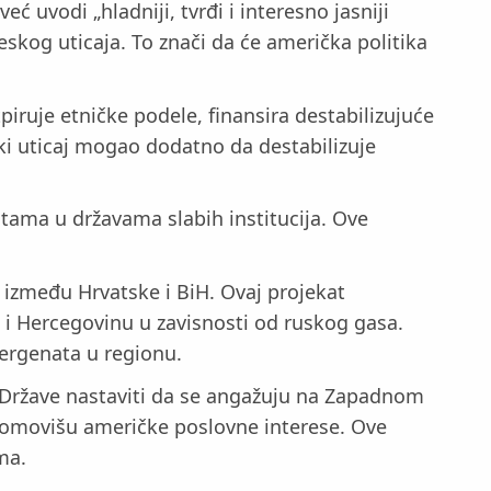
 uvodi „hladniji, tvrđi i interesno jasniji
neskog uticaja. To znači da će američka politika
piruje etničke podele, finansira destabilizujuće
ski uticaj mogao dodatno da destabilizuje
litama u državama slabih institucija. Ove
a između Hrvatske i BiH. Ovaj projekat
u i Hercegovinu u zavisnosti od ruskog gasa.
nergenata u regionu.
e Države nastaviti da se angažuju na Zapadnom
 promovišu američke poslovne interese. Ove
ma.