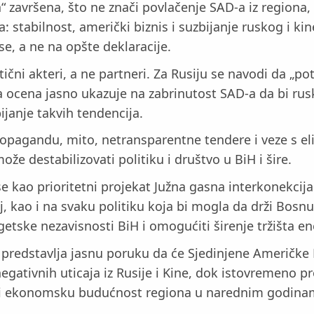
avršena, što ne znači povlačenje SAD-a iz regiona, već
a: stabilnost, američki biznis i suzbijanje ruskog i ki
e, a ne na opšte deklaracije.
čni akteri, a ne partneri. Za Rusiju se navodi da „pot
Ova ocena jasno ukazuje na zabrinutost SAD-a da bi ru
ijanje takvih tendencija.
, propagandu, mito, netransparentne tendere i veze s e
že destabilizovati politiku i društvo u BiH i šire.
se kao prioritetni projekat Južna gasna interkonekcij
aj, kao i na svaku politiku koja bi mogla da drži Bosn
getske nezavisnosti BiH i omogućiti širenje tržišta e
e predstavlja jasnu poruku da će Sjedinjene Američk
 negativnih uticaja iz Rusije i Kine, dok istovremeno
čku i ekonomsku budućnost regiona u narednim godina