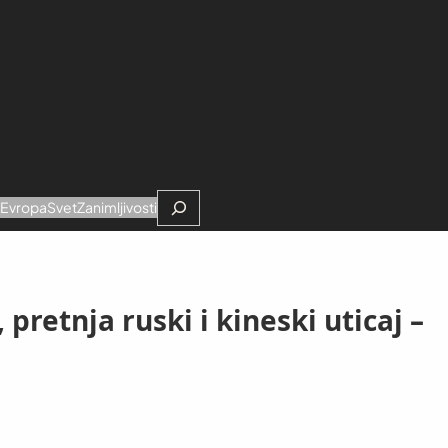
Search
e
Evropa
Svet
Zanimljivosti
pretnja ruski i kineski uticaj –