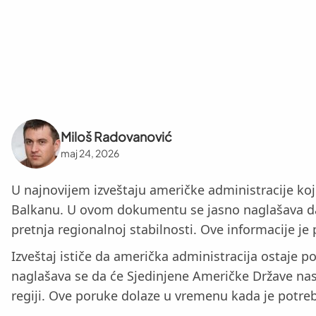
Miloš Radovanović
maj 24, 2026
U najnovijem izveštaju američke administracije ko
Balkanu. U ovom dokumentu se jasno naglašava da Bo
pretnja regionalnoj stabilnosti. Ove informacije je 
Izveštaj ističe da američka administracija ostaje 
naglašava se da će Sjedinjene Američke Države nasta
regiji. Ove poruke dolaze u vremenu kada je potreb